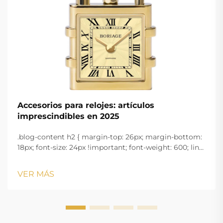
Accesorios para relojes: artículos
imprescindibles en 2025
.blog-content h2 { margin-top: 26px; margin-bottom:
18px; font-size: 24px !important; font-weight: 600; line-
height: normal; } .blog-content h3 { margin-top: 26px;
margin-bottom: 18px; font-size: 20px !important; font-
VER MÁS
w...