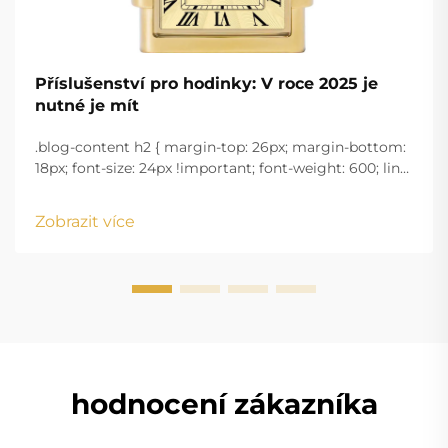
Příslušenství pro hodinky: V roce 2025 je
nutné je mít
.blog-content h2 { margin-top: 26px; margin-bottom:
18px; font-size: 24px !important; font-weight: 600; line-
height: normal; } .blog-content h3 { margin-top: 26px;
margin-bottom: 18px; font-size: 20px !important; font-
Zobrazit více
w...
hodnocení zákazníka