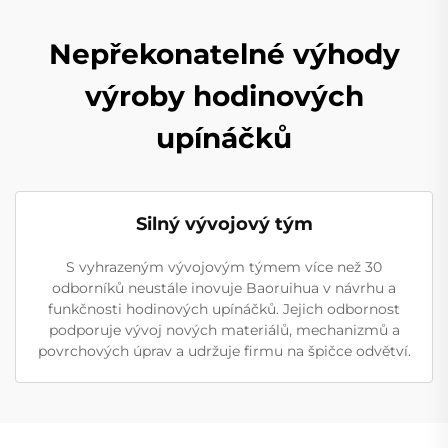
Nepřekonatelné výhody
výroby hodinových
upínáčků
Silný vývojový tým
S vyhrazeným vývojovým týmem více než 30
odborníků neustále inovuje Baoruihua v návrhu a
funkčnosti hodinových upínáčků. Jejich odbornost
podporuje vývoj nových materiálů, mechanizmů a
povrchových úprav a udržuje firmu na špičce odvětví.