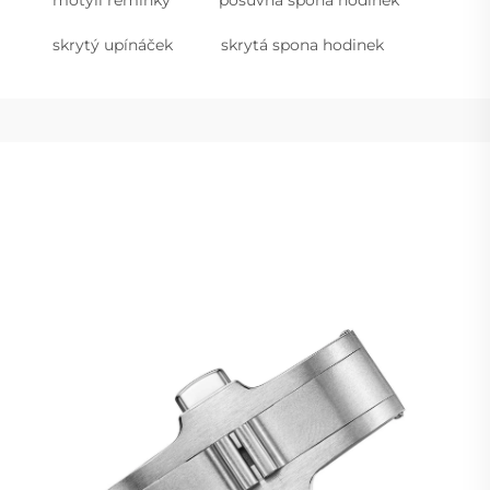
motýlí řemínky
posuvná spona hodinek
skrytý upínáček
skrytá spona hodinek