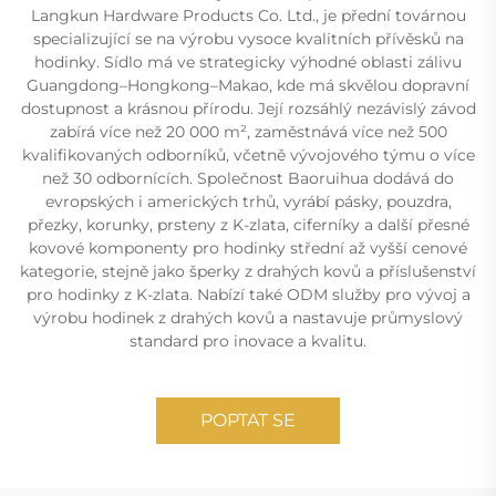
Langkun Hardware Products Co. Ltd., je přední továrnou
specializující se na výrobu vysoce kvalitních přívěsků na
hodinky. Sídlo má ve strategicky výhodné oblasti zálivu
Guangdong–Hongkong–Makao, kde má skvělou dopravní
dostupnost a krásnou přírodu. Její rozsáhlý nezávislý závod
zabírá více než 20 000 m², zaměstnává více než 500
kvalifikovaných odborníků, včetně vývojového týmu o více
než 30 odbornících. Společnost Baoruihua dodává do
evropských i amerických trhů, vyrábí pásky, pouzdra,
přezky, korunky, prsteny z K-zlata, ciferníky a další přesné
kovové komponenty pro hodinky střední až vyšší cenové
kategorie, stejně jako šperky z drahých kovů a příslušenství
pro hodinky z K-zlata. Nabízí také ODM služby pro vývoj a
výrobu hodinek z drahých kovů a nastavuje průmyslový
standard pro inovace a kvalitu.
POPTAT SE