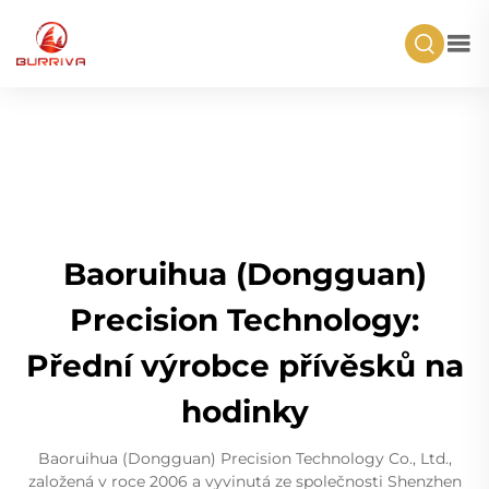
Baoruihua (Dongguan)
Precision Technology:
Přední výrobce přívěsků na
hodinky
Baoruihua (Dongguan) Precision Technology Co., Ltd.,
založená v roce 2006 a vyvinutá ze společnosti Shenzhen