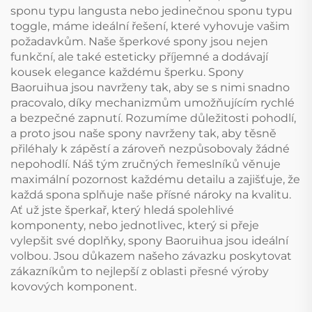
sponu typu langusta nebo jedinečnou sponu typu
toggle, máme ideální řešení, které vyhovuje vašim
požadavkům. Naše šperkové spony jsou nejen
funkční, ale také esteticky příjemné a dodávají
kousek elegance každému šperku. Spony
Baoruihua jsou navrženy tak, aby se s nimi snadno
pracovalo, díky mechanizmům umožňujícím rychlé
a bezpečné zapnutí. Rozumíme důležitosti pohodlí,
a proto jsou naše spony navrženy tak, aby těsně
přiléhaly k zápěstí a zároveň nezpůsobovaly žádné
nepohodlí. Náš tým zručných řemeslníků věnuje
maximální pozornost každému detailu a zajišťuje, že
každá spona splňuje naše přísné nároky na kvalitu.
Ať už jste šperkař, který hledá spolehlivé
komponenty, nebo jednotlivec, který si přeje
vylepšit své doplňky, spony Baoruihua jsou ideální
volbou. Jsou důkazem našeho závazku poskytovat
zákazníkům to nejlepší z oblasti přesné výroby
kovových komponent.