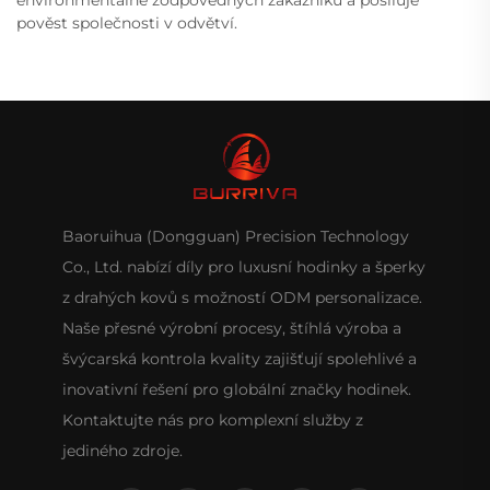
pověst společnosti v odvětví.
Baoruihua (Dongguan) Precision Technology
Co., Ltd. nabízí díly pro luxusní hodinky a šperky
z drahých kovů s možností ODM personalizace.
Naše přesné výrobní procesy, štíhlá výroba a
švýcarská kontrola kvality zajišťují spolehlivé a
inovativní řešení pro globální značky hodinek.
Kontaktujte nás pro komplexní služby z
jediného zdroje.