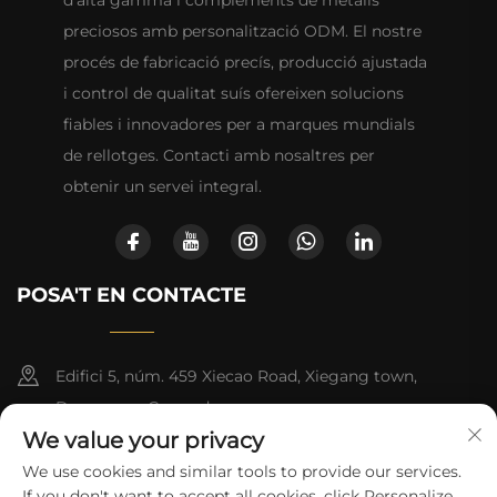
preciosos amb personalització ODM. El nostre
procés de fabricació precís, producció ajustada
i control de qualitat suís ofereixen solucions
fiables i innovadores per a marques mundials
de rellotges. Contacti amb nosaltres per
obtenir un servei integral.
POSA'T EN CONTACTE
Edifici 5, núm. 459 Xiecao Road, Xiegang town,
Dongguan, Guangdong
We value your privacy
+852-8402 6198
We use cookies and similar tools to provide our services.
If you don't want to accept all cookies, click Personalize