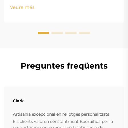
personalitzables La gent actual realment vol mostrar
Veure més
la seva personalitat a través dels rellotges d'avui en
dia. Les coses personalitzades estan explotant en p...
Preguntes freqüents
Clark
Artisania excepcional en rellotges personalitzats
Els clients valoren constantment Baoruihua per la
seva artesania excepcional en la fabricació de