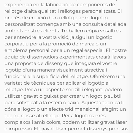
experiència en la fabricació de components de
rellotge d'alta qualitat i rellotges personalitzats. El
procés de creació d'un rellotge amb logotip
personalitzat comença amb una consulta detallada
amb els nostres clients. Treballem còpia vosaltres
per entendre la vostra visió, ja sigui un logotip
corporatiu per a la promoció de marca o un
emblema personal per a un regal especial. El nostre
equip de dissenyadors experimentats crearà llavors
una proposta de disseny que integrarà el vostre
logotip d'una manera visualment atractiva i
funcional a la superfície del rellotge. Ofereixem una
varietat de tècniques per aplicar el logotip al
rellotge. Per a un aspecte senzill i elegant, podem
utilitzar gravat o guixat per crear un logotip subtil
però sofisticat a la esfera o caixa. Aquesta tècnica li
dóna al logotip un efecte tridimensional, afegint un
toc de classe al rellotge. Per a logotips més
complexos i amb colors, podem utilitzar gravat làser
o impressió. El gravat làser permet dissenys precisos