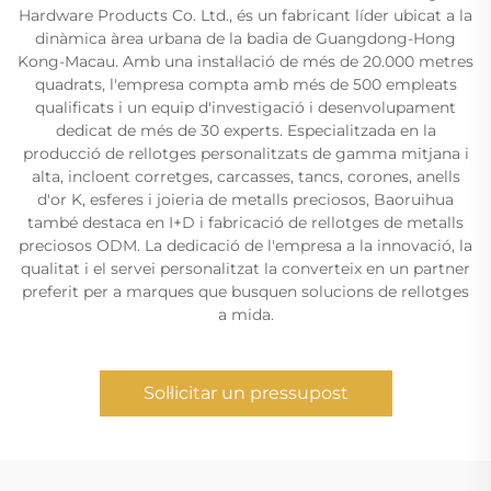
Hardware Products Co. Ltd., és un fabricant líder ubicat a la
dinàmica àrea urbana de la badia de Guangdong-Hong
Kong-Macau. Amb una instal·lació de més de 20.000 metres
quadrats, l'empresa compta amb més de 500 empleats
qualificats i un equip d'investigació i desenvolupament
dedicat de més de 30 experts. Especialitzada en la
producció de rellotges personalitzats de gamma mitjana i
alta, incloent corretges, carcasses, tancs, corones, anells
d'or K, esferes i joieria de metalls preciosos, Baoruihua
també destaca en I+D i fabricació de rellotges de metalls
preciosos ODM. La dedicació de l'empresa a la innovació, la
qualitat i el servei personalitzat la converteix en un partner
preferit per a marques que busquen solucions de rellotges
a mida.
Sol·licitar un pressupost