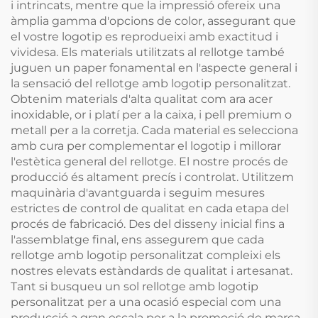
i intrincats, mentre que la impressió ofereix una
àmplia gamma d'opcions de color, assegurant que
el vostre logotip es reprodueixi amb exactitud i
vividesa. Els materials utilitzats al rellotge també
juguen un paper fonamental en l'aspecte general i
la sensació del rellotge amb logotip personalitzat.
Obtenim materials d'alta qualitat com ara acer
inoxidable, or i platí per a la caixa, i pell premium o
metall per a la corretja. Cada material es selecciona
amb cura per complementar el logotip i millorar
l'estètica general del rellotge. El nostre procés de
producció és altament precís i controlat. Utilitzem
maquinària d'avantguarda i seguim mesures
estrictes de control de qualitat en cada etapa del
procés de fabricació. Des del disseny inicial fins a
l'assemblatge final, ens assegurem que cada
rellotge amb logotip personalitzat compleixi els
nostres elevats estàndards de qualitat i artesanat.
Tant si busqueu un sol rellotge amb logotip
personalitzat per a una ocasió especial com una
producció a gran escala per a la promoció de marca,