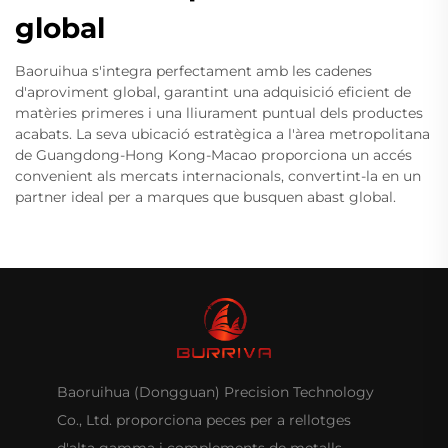
global
Baoruihua s'integra perfectament amb les cadenes
d'aproviment global, garantint una adquisició eficient de
matèries primeres i una lliurament puntual dels productes
acabats. La seva ubicació estratègica a l'àrea metropolitana
de Guangdong-Hong Kong-Macao proporciona un accés
convenient als mercats internacionals, convertint-la en un
partner ideal per a marques que busquen abast global.
Baoruihua (Dongguan) Precision Technology
Co., Ltd. proporciona peces per a rellotges
d'alta gamma i complements de metalls