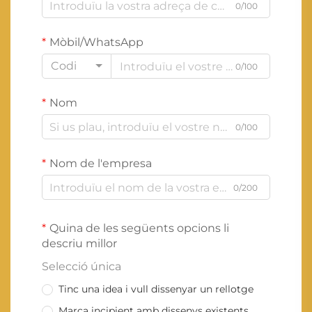
0/100
Mòbil/WhatsApp
Codi
0/100
Nom
0/100
Nom de l'empresa
0/200
Quina de les següents opcions li
descriu millor
Selecció única
Tinc una idea i vull dissenyar un rellotge
Marca incipient amb dissenys existents