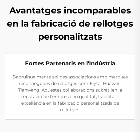
Avantatges incomparables
en la fabricació de rellotges
personalitzats
Fortes Partenaris en l'Indústria
Baoruihua manté solides associacions amb marques
reconnegudes de rellotges com Fiyta, Huawei i
Tianwang. Aquestes col·laboracions subratllen la
reputació de l'empresa en qualitat, fiabilitat i
excel·lència en la fabricació personalitzada de
rellotges.