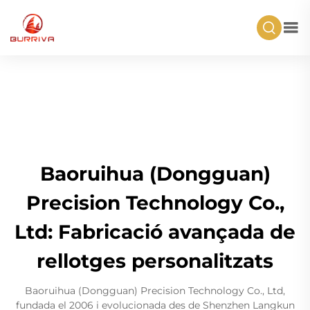
Baoruihua (Dongguan)
Precision Technology Co.,
Ltd: Fabricació avançada de
rellotges personalitzats
Baoruihua (Dongguan) Precision Technology Co., Ltd,
fundada el 2006 i evolucionada des de Shenzhen Langkun