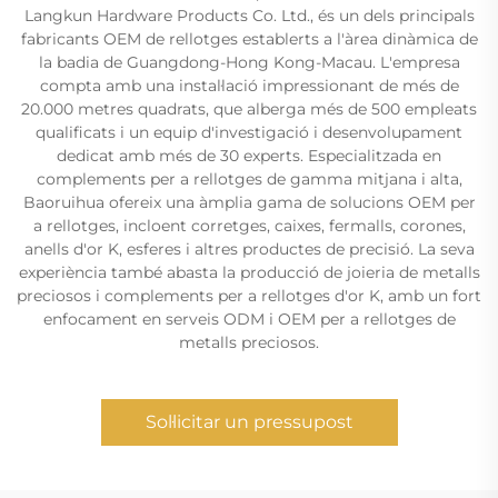
Langkun Hardware Products Co. Ltd., és un dels principals
fabricants OEM de rellotges establerts a l'àrea dinàmica de
la badia de Guangdong-Hong Kong-Macau. L'empresa
compta amb una instal·lació impressionant de més de
20.000 metres quadrats, que alberga més de 500 empleats
qualificats i un equip d'investigació i desenvolupament
dedicat amb més de 30 experts. Especialitzada en
complements per a rellotges de gamma mitjana i alta,
Baoruihua ofereix una àmplia gama de solucions OEM per
a rellotges, incloent corretges, caixes, fermalls, corones,
anells d'or K, esferes i altres productes de precisió. La seva
experiència també abasta la producció de joieria de metalls
preciosos i complements per a rellotges d'or K, amb un fort
enfocament en serveis ODM i OEM per a rellotges de
metalls preciosos.
Sol·licitar un pressupost