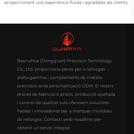
proporcionant una experiència fluida i agradable als clients.
Baoruihua (Dongguan) Precision Technology
Co., Ltd. proporciona peces per a rellotges
d'alta gamma i complements de metalls
preciosos amb personalització ODM. El nostre
procés de fabricació precís, producció ajustada
i control de qualitat suís ofereixen solucions
fiables i innovadores per a marques mundials
de rellotges. Contacti amb nosaltres per
obtenir un servei integral.