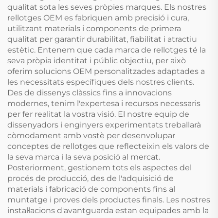
qualitat sota les seves pròpies marques. Els nostres
rellotges OEM es fabriquen amb precisió i cura,
utilitzant materials i components de primera
qualitat per garantir durabilitat, fiabilitat i atractiu
estètic. Entenem que cada marca de rellotges té la
seva pròpia identitat i públic objectiu, per això
oferim solucions OEM personalitzades adaptades a
les necessitats específiques dels nostres clients.
Des de dissenys clàssics fins a innovacions
modernes, tenim l'expertesa i recursos necessaris
per fer realitat la vostra visió. El nostre equip de
dissenyadors i enginyers experimentats treballarà
còmodament amb vostè per desenvolupar
conceptes de rellotges que reflecteixin els valors de
la seva marca i la seva posició al mercat.
Posteriorment, gestionem tots els aspectes del
procés de producció, des de l'adquisició de
materials i fabricació de components fins al
muntatge i proves dels productes finals. Les nostres
instal·lacions d'avantguarda estan equipades amb la