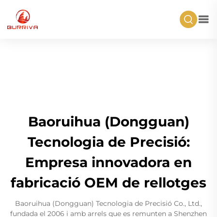
Baoruihua (Dongguan)
Tecnologia de Precisió:
Empresa innovadora en
fabricació OEM de rellotges
Baoruihua (Dongguan) Tecnologia de Precisió Co., Ltd.,
fundada el 2006 i amb arrels que es remunten a Shenzhen