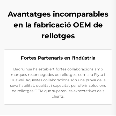
Avantatges incomparables
en la fabricació OEM de
rellotges
Fortes Partenaris en l'Indústria
Baoruihua ha establert fortes col·laboracions amb
marques reconnegudes de rellotges, com ara Fiyta i
Huawei. Aquestes col·laboracions són una prova de la
seva fiabilitat, qualitat i capacitat per oferir solucions
de rellotges OEM que superen les expectatives dels
clients.