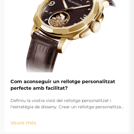
Com aconseguir un rellotge personalitzat
perfecte amb facilitat?
Definiu la vostra visió del rellotge personalitzat i
l'estratègia de disseny. Crear un rellotge personalitzat
atractiu comença amb una visió clarament definida
que alini els vostres objectius estètics amb els
Veure més
requisits funcionals. Ja sigui que creeu mercaderia
amb marca o un accessori personalitzat...