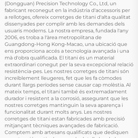
(Dongguan) Precision Technology Co., Ltd, un
fabricant reconegut en la indústria d'accessoris per
a rellotges, ofereix corretges de titani d'alta qualitat
dissenyades per complir amb les demandes dels
usuaris moderns. La nostra empresa, fundada l'any
2006, es troba a l'àrea metropolitana de
Guangdong-Hong Kong-Macao, una ubicació que
ens proporciona accés a tecnologia avançada i una
mà d'obra qualificada. El titani és un material
extraordinari conegut per la seva excepcional relació
resistència-pes. Les nostres corretges de titani són
increïblement lleugeres, fet que les fa còmodes
durant llargs períodes sense causar cap molèstia. Al
mateix temps, el titani també és extremadament
durador i resistent a la corrosió, assegurant que les
nostres corretges mantinguin la seva aparença i
funcionalitat durant molts anys. Les nostres
corretges de titani estan fabricades amb precisió
mitjançant tècniques avançades de fabricació.
Comptem amb artesans qualificats que dediquen