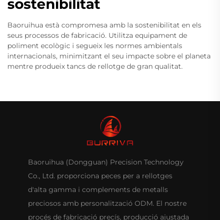
sostenibilitat
Baoruihua està compromesa amb la sostenibilitat en els
seus processos de fabricació. Utilitza equipament de
poliment ecològic i segueix les normes ambientals
internacionals, minimitzant el seu impacte sobre el planeta
mentre produeix tancs de rellotge de gran qualitat.
Baoruihua (Dongguan) Precision Technology
Co., Ltd. proporciona peces per a rellotges
d'alta gamma i complements de metalls
preciosos amb personalització ODM. El nostre
procés de fabricació precís, producció ajustada