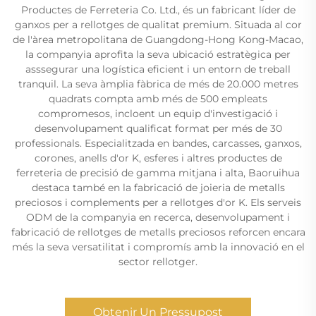
Productes de Ferreteria Co. Ltd., és un fabricant líder de
ganxos per a rellotges de qualitat premium. Situada al cor
de l'àrea metropolitana de Guangdong-Hong Kong-Macao,
la companyia aprofita la seva ubicació estratègica per
asssegurar una logística eficient i un entorn de treball
tranquil. La seva àmplia fàbrica de més de 20.000 metres
quadrats compta amb més de 500 empleats
compromesos, incloent un equip d'investigació i
desenvolupament qualificat format per més de 30
professionals. Especialitzada en bandes, carcasses, ganxos,
corones, anells d'or K, esferes i altres productes de
ferreteria de precisió de gamma mitjana i alta, Baoruihua
destaca també en la fabricació de joieria de metalls
preciosos i complements per a rellotges d'or K. Els serveis
ODM de la companyia en recerca, desenvolupament i
fabricació de rellotges de metalls preciosos reforcen encara
més la seva versatilitat i compromís amb la innovació en el
sector rellotger.
Obtenir Un Pressupost