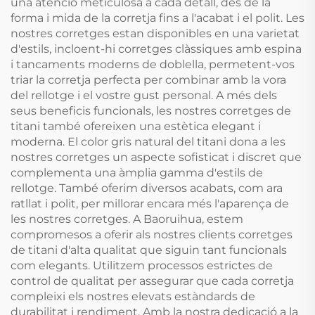
una atenció meticulosa a cada detall, des de la
forma i mida de la corretja fins a l'acabat i el polit. Les
nostres corretges estan disponibles en una varietat
d'estils, incloent-hi corretges clàssiques amb espina
i tancaments moderns de doblella, permetent-vos
triar la corretja perfecta per combinar amb la vora
del rellotge i el vostre gust personal. A més dels
seus beneficis funcionals, les nostres corretges de
titani també ofereixen una estètica elegant i
moderna. El color gris natural del titani dona a les
nostres corretges un aspecte sofisticat i discret que
complementa una àmplia gamma d'estils de
rellotge. També oferim diversos acabats, com ara
ratllat i polit, per millorar encara més l'aparença de
les nostres corretges. A Baoruihua, estem
compromesos a oferir als nostres clients corretges
de titani d'alta qualitat que siguin tant funcionals
com elegants. Utilitzem processos estrictes de
control de qualitat per assegurar que cada corretja
compleixi els nostres elevats estàndards de
durabilitat i rendiment. Amb la nostra dedicació a la