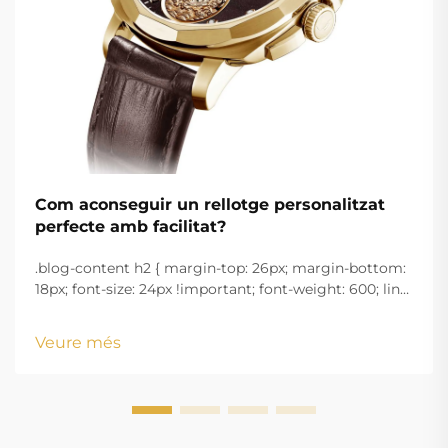
Com aconseguir un rellotge personalitzat
perfecte amb facilitat?
.blog-content h2 { margin-top: 26px; margin-bottom:
18px; font-size: 24px !important; font-weight: 600; line-
height: normal; } .blog-content h3 { margin-top: 26px;
margin-bottom: 18px; font-size: 20px !important; font-
Veure més
w...