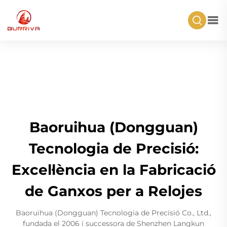
Baoruihua (Dongguan)
Tecnologia de Precisió:
Excel·lència en la Fabricació
de Ganxos per a Relojes
Baoruihua (Dongguan) Tecnologia de Precisió Co., Ltd.,
fundada el 2006 i successora de Shenzhen Langkun