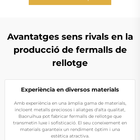
Avantatges sens rivals en la
producció de fermalls de
rellotge
Experiència en diversos materials
Amb experiència en una àmplia gama de materials,
incloent metalls preciosos i aliatges d'alta qualitat,
Baoruihua pot fabricar fermalls de rellotge que
transmetin luxe i sofisticació. El seu coneixement en
materials garanteix un rendiment òptim i una
estètica atractiva.