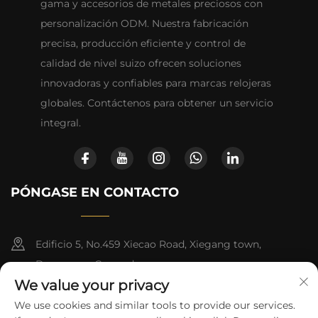
gama y accesorios de metales preciosos con
personalización ODM. Nuestra fabricación
precisa, producción eficiente y control de
calidad de nivel suizo ofrecen soluciones
innovadoras y confiables para marcas relojeras
globales. Contáctenos para obtener un servicio
integral.
PÓNGASE EN CONTACTO
Edificio 5, No.459 Xiecao Road, Xiegang town,
Dongguan, Guangdong
We value your privacy
+86-13790150928
We use cookies and similar tools to provide our services.