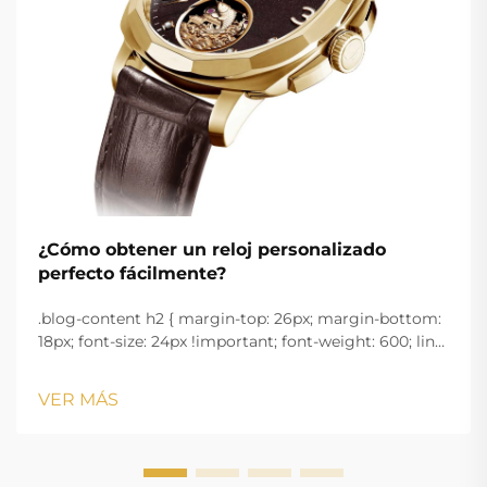
¿Cómo obtener un reloj personalizado
perfecto fácilmente?
.blog-content h2 { margin-top: 26px; margin-bottom:
18px; font-size: 24px !important; font-weight: 600; line-
height: normal; } .blog-content h3 { margin-top: 26px;
margin-bottom: 18px; font-size: 20px !important; font-
VER MÁS
w...