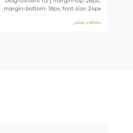
.blog-content h2 { margin-top: 26px;
margin-bottom: 18px; font-size: 24px
!important; font-weight: 600; line-
مشاهده بیشتر
height: normal; } .blog-content h3 {
margin-top: 26px; margin-bottom:
18px; font-size: 20px !important;
font-w...