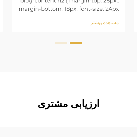
.blog-content h2 { margin-top: 26px;
margin-bottom: 18px; font-size: 24px
!important; font-weight: 600; line-
مشاهده بیشتر
height: normal; } .blog-content h3 {
margin-top: 26px; margin-bottom:
18px; font-size: 20px !important;
font-w...
ارزیابی مشتری