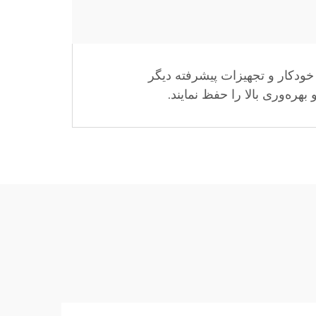
اه ماشین‌کاری CNC، بیش از 50 دستگاه سوراخکاری خودکار و تجهیزات پیشرفته دیگر
ره‌وری بالا را حفظ نمایند.