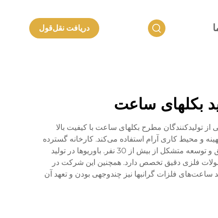
ا
دریافت نقل‌قول
ید بکلهای ساعت
حصولات فلزی شنژن لانکون، یکی از تولیدکنندگان مطرح بکلهای ساعت با کیفیت بالا
نه و محیط کاری آرام استفاده می‌کند. کارخانه گسترده
شرکت به مساحت بیش از 20,000 متر مربع، خانه‌ای برای بیش از 500 کارمند متعهد است، از جمله یک تیم متخصص تحقیق و توسعه متشکل از بیش از 30 نفر. باوریوها در تولید
 سرپیچ‌ها، انگشترهای طلا K، صفحه‌های ساعت و سایر محصولات فلزی دقیق تخصص دارد. همچنین این شرکت در
ز مهارت دارد. خدمات ODM شرکت در زمینه طراحی و تولید ساعت‌های فلزات گرانبها نیز چندوجهی بودن و تعهد آن