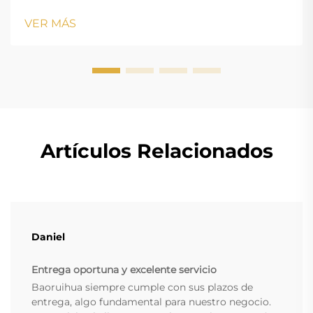
height: normal; } .blog-content h3 { margin-top: 26px;
margin-bottom: 18px; font-size: 20px !important; font-
VER MÁS
w...
Artículos Relacionados
Daniel
Entrega oportuna y excelente servicio
Baoruihua siempre cumple con sus plazos de
entrega, algo fundamental para nuestro negocio.