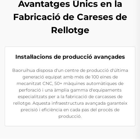
Avantatges Únics en la
Fabricació de Careses de
Rellotge
Instal·lacions de producció avançades
Baoruihua disposa d'un centre de producció d'última
generació equipat amb més de 100 eines de
mecanitzat CNC, 50+ màquines automàtiques de
perforació i una àmplia gamma d'equipaments
especialitzats per a la fabricació de carcasses de
rellotge. Aquesta infraestructura avançada garanteix
precisió i eficiència en cada pas del procés de
producció.