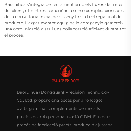
Baoruihua s'integra perfectament amb els fluxos de treball
del client, oferint una experiència sense complicacions des
de la consultoria inicial de disseny fins a l'entrega final del
producte. L'experimentat equip de la companyia garanteix
una comunicació clara i una col·laboració eficient durant tot
el procés.
Baoruihua (Dongguan) Precision Technology
Co., Ltd. proporciona peces per a rellotges
d'alta gamma i complements de metalls
preciosos amb personalització ODM. El nostre
procés de fabricació precís, producció ajustada