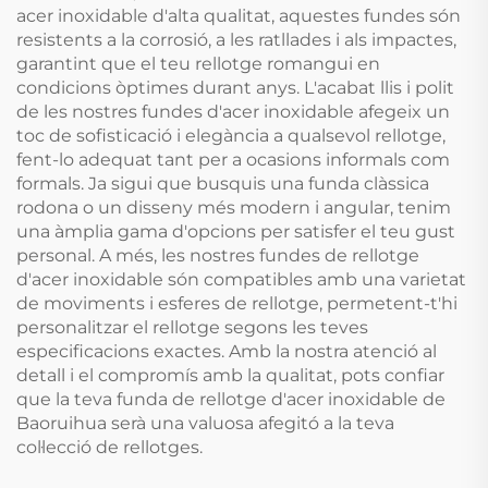
acer inoxidable d'alta qualitat, aquestes fundes són
resistents a la corrosió, a les ratllades i als impactes,
garantint que el teu rellotge romangui en
condicions òptimes durant anys. L'acabat llis i polit
de les nostres fundes d'acer inoxidable afegeix un
toc de sofisticació i elegància a qualsevol rellotge,
fent-lo adequat tant per a ocasions informals com
formals. Ja sigui que busquis una funda clàssica
rodona o un disseny més modern i angular, tenim
una àmplia gama d'opcions per satisfer el teu gust
personal. A més, les nostres fundes de rellotge
d'acer inoxidable són compatibles amb una varietat
de moviments i esferes de rellotge, permetent-t'hi
personalitzar el rellotge segons les teves
especificacions exactes. Amb la nostra atenció al
detall i el compromís amb la qualitat, pots confiar
que la teva funda de rellotge d'acer inoxidable de
Baoruihua serà una valuosa afegitó a la teva
col·lecció de rellotges.