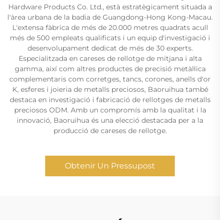
Hardware Products Co. Ltd., està estratègicament situada a
l'àrea urbana de la badia de Guangdong-Hong Kong-Macau.
L'extensa fàbrica de més de 20.000 metres quadrats acull
més de 500 empleats qualificats i un equip d'investigació i
desenvolupament dedicat de més de 30 experts.
Especialitzada en careses de rellotge de mitjana i alta
gamma, així com altres productes de precisió metàl·lica
complementaris com corretges, tancs, corones, anells d'or
K, esferes i joieria de metalls preciosos, Baoruihua també
destaca en investigació i fabricació de rellotges de metalls
preciosos ODM. Amb un compromís amb la qualitat i la
innovació, Baoruihua és una elecció destacada per a la
producció de careses de rellotge.
Obtenir Un Pressupost