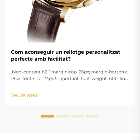
Com aconseguir un rellotge personalitzat
perfecte amb facilitat?
.blog-content h2 { margin-top: 26px; margin-bottom:
18px; font-size: 24px !important; font-weight: 600; line-
height: normal; } .blog-content h3 { margin-top: 26px;
margin-bottom: 18px; font-size: 20px !important; font-
Veure més
w...