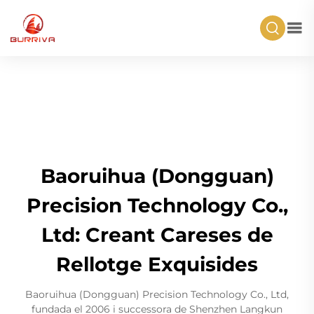
Baoruihua (Dongguan)
Precision Technology Co.,
Ltd: Creant Careses de
Rellotge Exquisides
Baoruihua (Dongguan) Precision Technology Co., Ltd,
fundada el 2006 i successora de Shenzhen Langkun