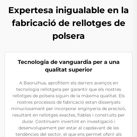
Expertesa inigualable en la
fabricació de rellotges de
polsera
Tecnologia de vanguardia per a una
qualitat superior
A Baoruihua, aprofitem els darrers avenços en
tecnologia rellotgera per garantir que els nostres
rellotges de polsera siguin de la màxima qualitat. Els
nostres processos de fabricació estan dissenyats
minuciosament per incorporar enginyeria de precisió,
resultant en rellotges exactes, fiables i construïts per
durar. Continuem invertint en investigació i
desenvolupament per estar al capdavant de les
tendències del sector, el que ens permet oferir als