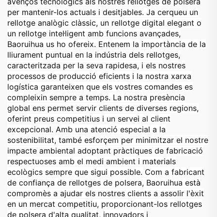
avenços tecnològics als nostres rellotges de polsera
per mantenir-los actuals i desitjables. Ja cerqueu un
rellotge analògic clàssic, un rellotge digital elegant o
un rellotge intel·ligent amb funcions avançades,
Baoruihua us ho ofereix. Entenem la importància de la
lliurament puntual en la indústria dels rellotges,
caracteritzada per la seva rapidesa, i els nostres
processos de producció eficients i la nostra xarxa
logística garanteixen que els vostres comandes es
compleixin sempre a temps. La nostra presència
global ens permet servir clients de diverses regions,
oferint preus competitius i un servei al client
excepcional. Amb una atenció especial a la
sostenibilitat, també esforçem per minimitzar el nostre
impacte ambiental adoptant pràctiques de fabricació
respectuoses amb el medi ambient i materials
ecològics sempre que sigui possible. Com a fabricant
de confiança de rellotges de polsera, Baoruihua està
compromès a ajudar els nostres clients a assolir l'èxit
en un mercat competitiu, proporcionant-los rellotges
de polsera d'alta qualitat, innovadors i