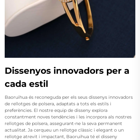
Dissenyos innovadors per a
cada estil
Baoruihua és reconeguda per els seus dissenys innovadors
de rellotges de polsera, adaptats a tots els estils i
preferències. El nostre equip de disseny explora
constantment noves tendències i les incorpora als nostres
rellotges de polsera, assegurant-ne la seva permanent
actualitat. Ja cerqueu un rellotge clàssic i elegant o un
rellotge atrevit i impactant, Baoruihua té el disseny