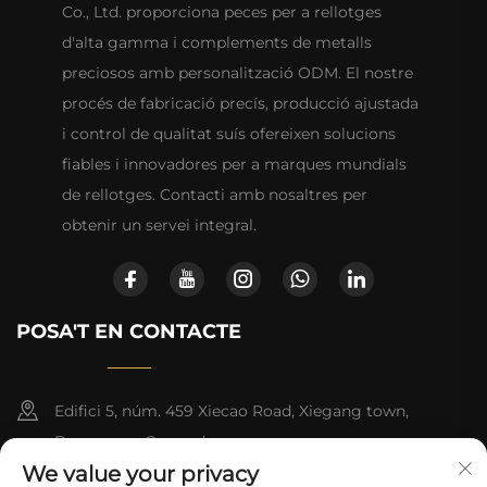
Co., Ltd. proporciona peces per a rellotges
d'alta gamma i complements de metalls
preciosos amb personalització ODM. El nostre
procés de fabricació precís, producció ajustada
i control de qualitat suís ofereixen solucions
fiables i innovadores per a marques mundials
de rellotges. Contacti amb nosaltres per
obtenir un servei integral.
POSA'T EN CONTACTE
Edifici 5, núm. 459 Xiecao Road, Xiegang town,
Dongguan, Guangdong
We value your privacy