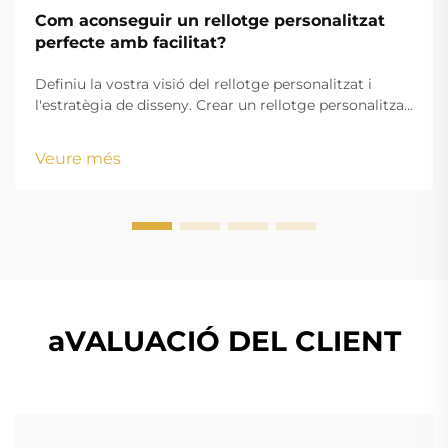
Com aconseguir un rellotge personalitzat
perfecte amb facilitat?
Definiu la vostra visió del rellotge personalitzat i
l'estratègia de disseny. Crear un rellotge personalitzat
atractiu comença amb una visió clarament definida
que alini els vostres objectius estètics amb els
Veure més
requisits funcionals. Ja sigui que creeu mercaderia
amb marca o un accessori personalitzat...
aVALUACIÓ DEL CLIENT