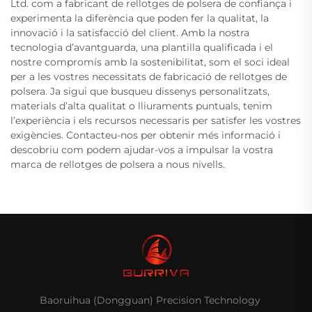
Ltd. com a fabricant de rellotges de polsera de confiança i
experimenta la diferència que poden fer la qualitat, la
innovació i la satisfacció del client. Amb la nostra
tecnologia d’avantguarda, una plantilla qualificada i el
nostre compromís amb la sostenibilitat, som el soci ideal
per a les vostres necessitats de fabricació de rellotges de
polsera. Ja sigui que busqueu dissenys personalitzats,
materials d’alta qualitat o lliuraments puntuals, tenim
l’experiència i els recursos necessaris per satisfer les vostres
exigències. Contacteu-nos per obtenir més informació i
descobriu com podem ajudar-vos a impulsar la vostra
marca de rellotges de polsera a nous nivells.
Baoruihua (Dongguan) Precision Technology