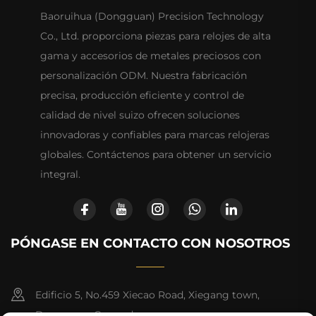
Baoruihua (Dongguan) Precision Technology
Co., Ltd. proporciona piezas para relojes de alta
gama y accesorios de metales preciosos con
personalización ODM. Nuestra fabricación
precisa, producción eficiente y control de
calidad de nivel suizo ofrecen soluciones
innovadoras y confiables para marcas relojeras
globales. Contáctenos para obtener un servicio
integral.
PÓNGASE EN CONTACTO CON NOSOTROS
Edificio 5, No.459 Xiecao Road, Xiegang town,
Dongguan, Guangdong