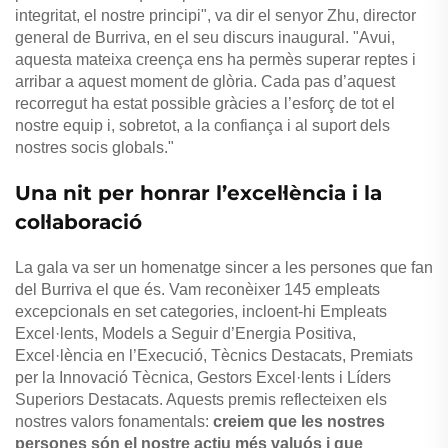
integritat, el nostre principi", va dir el senyor Zhu, director
general de Burriva, en el seu discurs inaugural. "Avui,
aquesta mateixa creença ens ha permès superar reptes i
arribar a aquest moment de glòria. Cada pas d’aquest
recorregut ha estat possible gràcies a l’esforç de tot el
nostre equip i, sobretot, a la confiança i al suport dels
nostres socis globals."
Una nit per honrar l’excel·lència i la
col·laboració
La gala va ser un homenatge sincer a les persones que fan
del Burriva el que és. Vam reconèixer 145 empleats
excepcionals en set categories, incloent-hi Empleats
Excel·lents, Models a Seguir d’Energia Positiva,
Excel·lència en l’Execució, Tècnics Destacats, Premiats
per la Innovació Tècnica, Gestors Excel·lents i Líders
Superiors Destacats. Aquests premis reflecteixen els
nostres valors fonamentals:
creiem que les nostres
persones són el nostre actiu més valuós i que