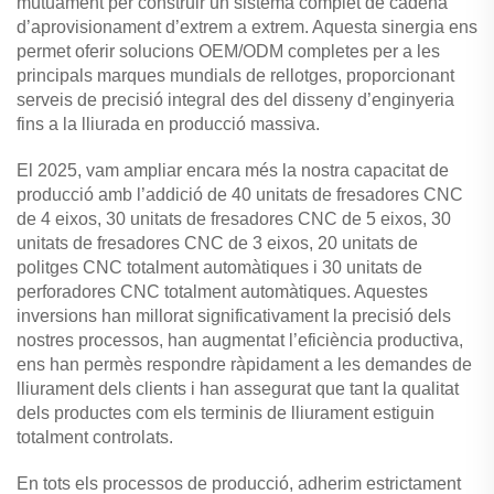
mútuament per construir un sistema complet de cadena
d’aprovisionament d’extrem a extrem. Aquesta sinergia ens
permet oferir solucions OEM/ODM completes per a les
principals marques mundials de rellotges, proporcionant
serveis de precisió integral des del disseny d’enginyeria
fins a la lliurada en producció massiva.
El 2025, vam ampliar encara més la nostra capacitat de
producció amb l’addició de 40 unitats de fresadores CNC
de 4 eixos, 30 unitats de fresadores CNC de 5 eixos, 30
unitats de fresadores CNC de 3 eixos, 20 unitats de
politges CNC totalment automàtiques i 30 unitats de
perforadores CNC totalment automàtiques. Aquestes
inversions han millorat significativament la precisió dels
nostres processos, han augmentat l’eficiència productiva,
ens han permès respondre ràpidament a les demandes de
lliurament dels clients i han assegurat que tant la qualitat
dels productes com els terminis de lliurament estiguin
totalment controlats.
En tots els processos de producció, adherim estrictament