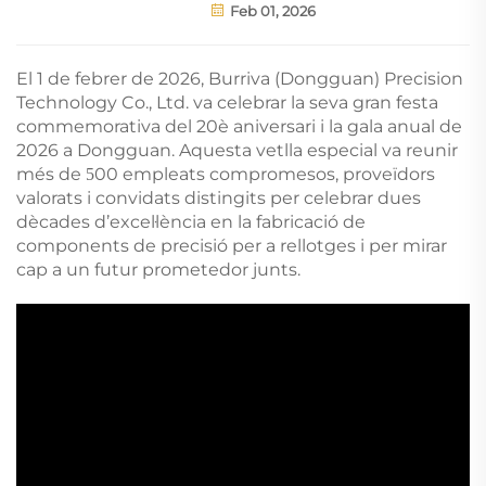
Feb 01, 2026
El 1 de febrer de 2026, Burriva (Dongguan) Precision
Technology Co., Ltd. va celebrar la seva gran festa
commemorativa del 20è aniversari i la gala anual de
2026 a Dongguan. Aquesta vetlla especial va reunir
més de
00 empleats compromesos, proveïdors
5
valorats i convidats distingits per celebrar dues
dècades d’excel·lència en la fabricació de
components de precisió per a rellotges i per mirar
cap a un futur prometedor junts.