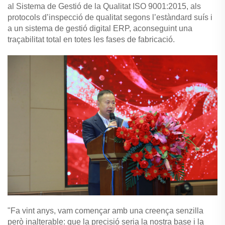
al Sistema de Gestió de la Qualitat ISO 9001:2015, als
protocols d’inspecció de qualitat segons l’estàndard suís i
a un sistema de gestió digital ERP, aconseguint una
traçabilitat total en totes les fases de fabricació.
"Fa vint anys, vam començar amb una creença senzilla
però inalterable: que la precisió seria la nostra base i la