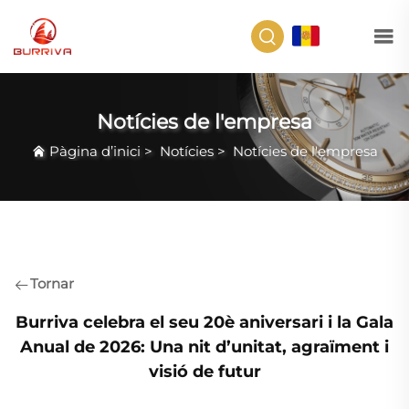
CA
Notícies de l'empresa
Pàgina d’inici
>
Notícies
>
Notícies de l'empresa
Tornar
Burriva celebra el seu 20è aniversari i la Gala
Anual de 2026: Una nit d’unitat, agraïment i
visió de futur