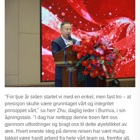
"For tjue år siden startet vi med en enkel, men fast tro – at
presisjon skulle være grunnlaget vårt og integritet
prinsippet vårt," sa herr Zhu, daglig leder i Burriva, i sin
åpningstale. "I dag har nettopp denne troen ført oss
gjennom utfordringer og bragt oss til dette øyeblikket av
ære. Hvert eneste steg på denne reisen har vært mulig
takket være hardt arbeid fra hele vårt team og, fremfor alt,