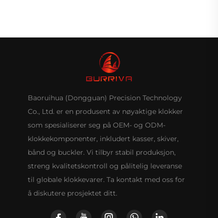
Baoruihua (Dongguan) Precision Technology
Co., Ltd. er en produsent av nøyaktige klokker
som spesialiserer seg på OEM- og ODM-
klokkekomponenter, inkludert kasser, skiver,
bånd og buckler. Vi tilbyr stabil produksjon,
streng kvalitetskontroll og pålitelig leveranse
til globale klokkevarer. Ta kontakt med oss for
å diskutere prosjektet ditt.