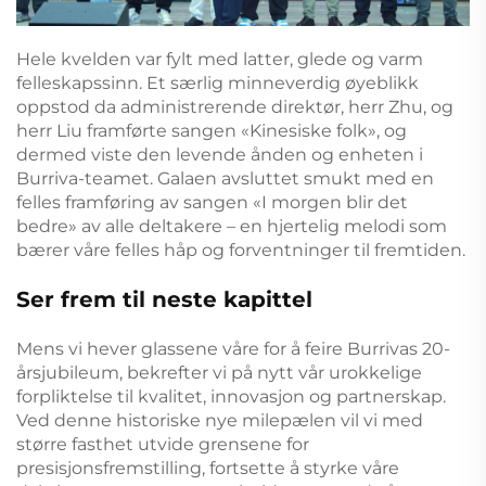
Hele kvelden var fylt med latter, glede og varm
felleskapssinn. Et særlig minneverdig øyeblikk
oppstod da administrerende direktør, herr Zhu, og
herr Liu framførte sangen «Kinesiske folk», og
dermed viste den levende ånden og enheten i
Burriva-teamet. Galaen avsluttet smukt med en
felles framføring av sangen «I morgen blir det
bedre» av alle deltakere – en hjertelig melodi som
bærer våre felles håp og forventninger til fremtiden.
Ser frem til neste kapittel
Mens vi hever glassene våre for å feire Burrivas 20-
årsjubileum, bekrefter vi på nytt vår urokkelige
forpliktelse til kvalitet, innovasjon og partnerskap.
Ved denne historiske nye milepælen vil vi med
større fasthet utvide grensene for
presisjonsfremstilling, fortsette å styrke våre