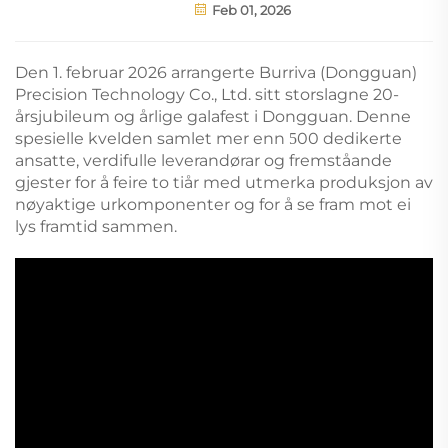
Feb 01, 2026
Den 1. februar 2026 arrangerte Burriva (Dongguan)
Precision Technology Co., Ltd. sitt storslagne 20-
årsjubileum og årlige galafest i Dongguan. Denne
spesielle kvelden samlet mer enn
00 dedikerte
5
ansatte, verdifulle leverandørar og fremståande
gjester for å feire to tiår med utmerka produksjon av
nøyaktige urkomponenter og for å se fram mot ei
lys framtid sammen.