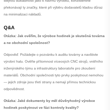
stejnou důkladností jako k návrhu výrobku, konzistentně
překonávají ty značky, které při výběru dodavatelů kladou důraz
na minimalizaci nákladů.
Q&A
Otázka: Jak ověřím, že výrobce hodinek je skutečná továrna
a ne obchodní společnost?
Odpověď: Požádejte o pozvánku k auditu továrny a navštivte
výrobní halu. Ověřte přítomnost víceosých CNC strojů, vnitřního
inženýrského týmu a infrastruktury laboratoře pro zkoušení
materiálů. Obchodní společnosti tyto prvky poskytnout nemohou
— jejich zdroje jsou třetí strany a nemají přímou technickou
odpovědnost.
Otázka: Jaké dokumenty by měl důvěryhodný výrobce
hodinek poskytnout ve fázi kontroly kvality?