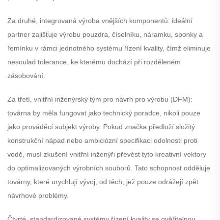
Za druhé, integrovaná výroba vnějších komponentů: ideální
partner zajišťuje výrobu pouzdra, číselníku, náramku, sponky a
řemínku v rámci jednotného systému řízení kvality, čímž eliminuje
nesoulad tolerance, ke kterému dochází při rozděleném
zásobování.
Za třetí, vnitřní inženýrský tým pro návrh pro výrobu (DFM):
továrna by měla fungovat jako technický poradce, nikoli pouze
jako prováděcí subjekt výroby. Pokud značka předloží složitý
konstrukční nápad nebo ambiciózní specifikaci odolnosti proti
vodě, musí zkušení vnitřní inženýři převést tyto kreativní vektory
do optimalizovaných výrobních souborů. Tato schopnost odděluje
továrny, které urychlují vývoj, od těch, jež pouze odrážejí zpět
návrhové problémy.
Čtvrté, standardizované systémy řízení kvality se ověřitelnou