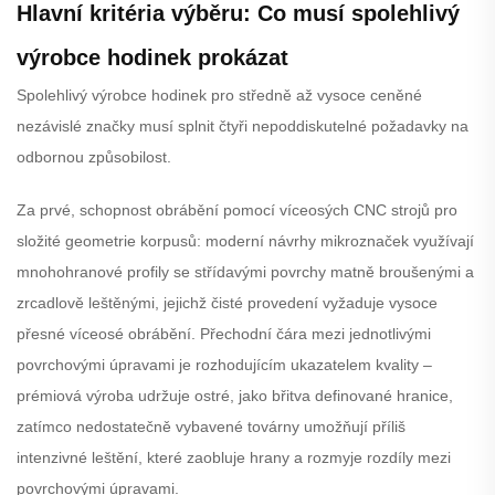
Hlavní kritéria výběru: Co musí spolehlivý
výrobce hodinek prokázat
Spolehlivý výrobce hodinek pro středně až vysoce ceněné
nezávislé značky musí splnit čtyři nepoddiskutelné požadavky na
odbornou způsobilost.
Za prvé, schopnost obrábění pomocí víceosých CNC strojů pro
složité geometrie korpusů: moderní návrhy mikroznaček využívají
mnohohranové profily se střídavými povrchy matně broušenými a
zrcadlově leštěnými, jejichž čisté provedení vyžaduje vysoce
přesné víceosé obrábění. Přechodní čára mezi jednotlivými
povrchovými úpravami je rozhodujícím ukazatelem kvality –
prémiová výroba udržuje ostré, jako břitva definované hranice,
zatímco nedostatečně vybavené továrny umožňují příliš
intenzivné leštění, které zaobluje hrany a rozmyje rozdíly mezi
povrchovými úpravami.