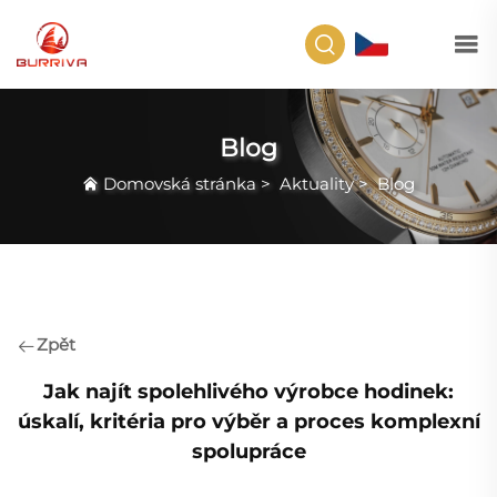
CS
Blog
Domovská stránka
>
Aktuality
>
Blog
Zpět
Jak najít spolehlivého výrobce hodinek:
úskalí, kritéria pro výběr a proces komplexní
spolupráce