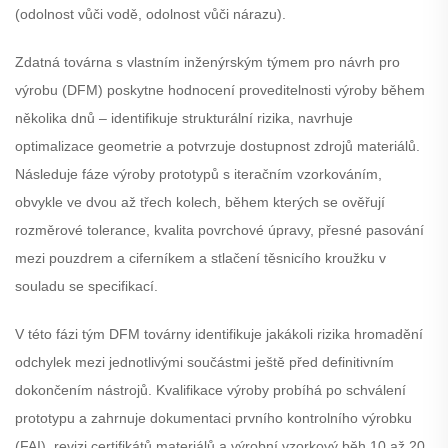
(odolnost vůči vodě, odolnost vůči nárazu).
Zdatná továrna s vlastním inženýrským týmem pro návrh pro
výrobu (DFM) poskytne hodnocení proveditelnosti výroby během
několika dnů – identifikuje strukturální rizika, navrhuje
optimalizace geometrie a potvrzuje dostupnost zdrojů materiálů.
Následuje fáze výroby prototypů s iteračním vzorkováním,
obvykle ve dvou až třech kolech, během kterých se ověřují
rozměrové tolerance, kvalita povrchové úpravy, přesné pasování
mezi pouzdrem a ciferníkem a stlačení těsnicího kroužku v
souladu se specifikací.
V této fázi tým DFM továrny identifikuje jakákoli rizika hromadění
odchylek mezi jednotlivými součástmi ještě před definitivním
dokončením nástrojů. Kvalifikace výroby probíhá po schválení
prototypu a zahrnuje dokumentaci prvního kontrolního výrobku
(FAI), revizi certifikátů materiálů a výrobní vzorkový běh 10 až 20