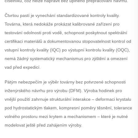
číselníku, což nelze napravit bez úplného přepracování návrhu.
Čtvrtou pastí je vynechání standardizované kontroly kvality.
Továrna, která nedokáže prokázat kalibrované zařízení pro
testování odolnosti proti vodě, schopnost poskytnout spektrální
certifikaci materiálů a dokumentovanou stopovatelnost kontrol od
vstupní kontroly kvality (IQC) po výstupní kontrolu kvality (OQC),
nemá žádný systematický mechanismus pro zjištění a omezení
vad před expedicí.
Pátým nebezpečím je výběr továrny bez potvrzené schopnosti
inženýrského návrhu pro výrobu (DFM). Výroba hodinek pro
vnější použití zahrnuje strukturální interakce – deformaci krystalu
pod hydrostatickým tlakem, kompresní poměry těsnění, tolerance
volného prostoru mezi krytem a mechanismem – které je nutné
modelovat ještě před zahájením výroby.