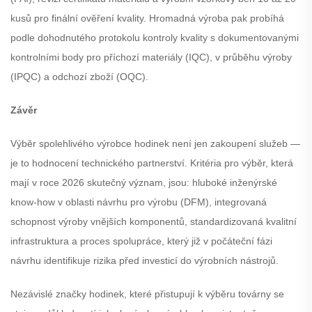
kusů pro finální ověření kvality. Hromadná výroba pak probíhá
podle dohodnutého protokolu kontroly kvality s dokumentovanými
kontrolními body pro příchozí materiály (IQC), v průběhu výroby
(IPQC) a odchozí zboží (OQC).
Závěr
Výběr spolehlivého výrobce hodinek není jen zakoupení služeb —
je to hodnocení technického partnerství. Kritéria pro výběr, která
mají v roce 2026 skutečný význam, jsou: hluboké inženýrské
know-how v oblasti návrhu pro výrobu (DFM), integrovaná
schopnost výroby vnějších komponentů, standardizovaná kvalitní
infrastruktura a proces spolupráce, který již v počáteční fázi
návrhu identifikuje rizika před investicí do výrobních nástrojů.
Nezávislé značky hodinek, které přistupují k výběru továrny se