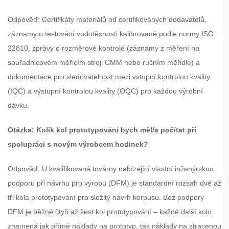
Odpověď: Certifikáty materiálů od certifikovaných dodavatelů,
záznamy o testování vodotěsnosti kalibrované podle normy ISO
22810, zprávy o rozměrové kontrole (záznamy z měření na
souřadnicovém měřicím stroji CMM nebo ručním měřidle) a
dokumentace pro sledovatelnost mezi vstupní kontrolou kvality
(IQC) a výstupní kontrolou kvality (OQC) pro každou výrobní
dávku.
Otázka: Kolik kol prototypování bych měl/a počítat při
spolupráci s novým výrobcem hodinek?
Odpověď: U kvalifikované továrny nabízející vlastní inženýrskou
podporu při návrhu pro výrobu (DFM) je standardní rozsah dvě až
tři kola prototypování pro složitý návrh korpusu. Bez podpory
DFM je běžné čtyři až šest kol prototypování – každé další kolo
znamená jak přímé náklady na prototyp, tak náklady na ztracenou