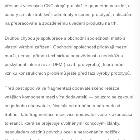
přesnost víceosých CNC strojů pro složité geometrie pouzder, a
úspory se tak ztratí kvůli odmítnutým sériím prototypů, nákladům
na přepracování a zpožděnému uvedení produktu na trh.
Druhou chybou je spolupráce s obchodní společností místo s
vlastní výrobní zařízení. Obchodní společnosti přidávají mezní
marži, nemají přímou technickou odpovědnost a nedokážou
poskytnout interní revizi DFM (návrh pro výrobu), která brání
vzniku konstrukčních problémů ještě před fází výroby prototypů.
Třetí past spočívá ve fragmentaci dodavatelského řetězce
vnějších komponent mezi více dodavatelů — pouzdro se zakoupí
od jednoho dodavatele, číselník od druhého a náramek od
třetího. Tato fragmentace mezi více dodavateli vede k akumulaci
tolerancí, která se projevuje uvolněnými koncovými články,
nesouladem odstínů povrchu oceli a nesrovnáním nožiček