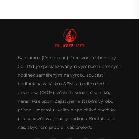
Baoruihua (Dongguan) Precision Technology
Co., Ltd. je specializovaným výrobcem přesných
hodinek zaměřeným na výrobu součástí
hodinek na zakázku (OEM) a podle návrhu
zákazníka (ODM), včetně skříněk, číselníků,
náramků a spon. Zajišťujeme stabilní výrobu,
přísnou kontrolu kvality a spolehlivé dodávky
pro celosvětové značky hodinek. Kontaktujte
nás, abychom probrali váš projekt.