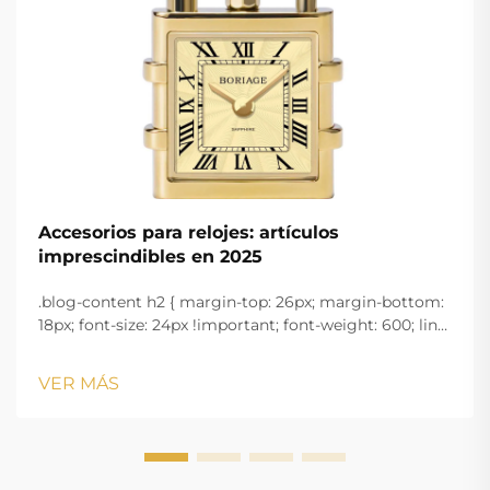
Accesorios para relojes: artículos
imprescindibles en 2025
.blog-content h2 { margin-top: 26px; margin-bottom:
18px; font-size: 24px !important; font-weight: 600; line-
height: normal; } .blog-content h3 { margin-top: 26px;
margin-bottom: 18px; font-size: 20px !important; font-
VER MÁS
w...