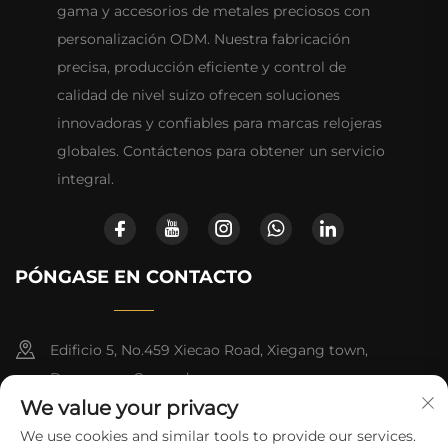
gama y accesorios de metales preciosos con
personalización ODM. Nuestra fabricación
precisa, producción eficiente y control de
calidad de nivel suizo ofrecen soluciones
innovadoras y confiables para marcas relojeras
globales. Contáctenos para obtener un servicio
integral.
PÓNGASE EN CONTACTO
Edificio 5, No.459 Xiecao Road, Xiegang town,
Dongguan, Guangdong
We value your privacy
+86-13790150928
We use cookies and similar tools to provide our services.