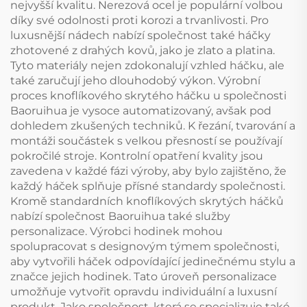
nejvyšší kvalitu. Nerezová ocel je populární volbou
díky své odolnosti proti korozi a trvanlivosti. Pro
luxusnější nádech nabízí společnost také háčky
zhotovené z drahých kovů, jako je zlato a platina.
Tyto materiály nejen zdokonalují vzhled háčku, ale
také zaručují jeho dlouhodobý výkon. Výrobní
proces knoflíkového skrytého háčku u společnosti
Baoruihua je vysoce automatizovaný, avšak pod
dohledem zkušených techniků. K řezání, tvarování a
montáži součástek s velkou přesností se používají
pokročilé stroje. Kontrolní opatření kvality jsou
zavedena v každé fázi výroby, aby bylo zajištěno, že
každý háček splňuje přísné standardy společnosti.
Kromě standardních knoflíkových skrytých háčků
nabízí společnost Baoruihua také služby
personalizace. Výrobci hodinek mohou
spolupracovat s designovým týmem společnosti,
aby vytvořili háček odpovídající jedinečnému stylu a
značce jejich hodinek. Tato úroveň personalizace
umožňuje vytvořit opravdu individuální a luxusní
produkt. Jako společnost, která se specializuje také