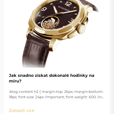
Jak snadno získat dokonalé hodinky na
míru?
.blog-content h2 { margin-top: 26px; margin-bottom:
18px; font-size: 24px !important; font-weight: 600; line-
height: normal; } .blog-content h3 { margin-top: 26px;
margin-bottom: 18px; font-size: 20px !important; font-
Zobrazit více
w...