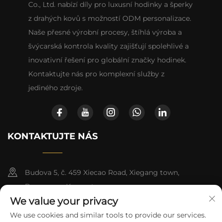
Co., Ltd. nabízí díly pro luxusní hodinky a šperky
z drahých kovů s možností ODM personalizace.
Naše přesné výrobní procesy, štíhlá výroba a
švýcarská kontrola kvality zajišťují spolehlivé a
inovativní řešení pro globální značky hodinek.
Kontaktujte nás pro komplexní služby z
jediného zdroje.
KONTAKTUJTE NÁS
Budova 5, č. 459 Xiecao Road, Xiegang town,
Dongguan, Kuang-tung
We value your privacy
+86-13790150928
We use cookies and similar tools to provide our services.