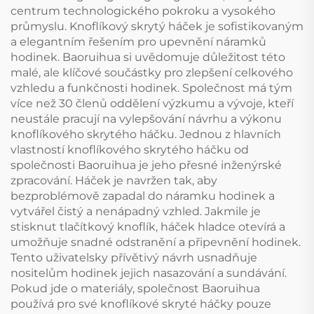
centrum technologického pokroku a vysokého
průmyslu. Knoflíkový skrytý háček je sofistikovaným
a elegantním řešením pro upevnění náramků
hodinek. Baoruihua si uvědomuje důležitost této
malé, ale klíčové součástky pro zlepšení celkového
vzhledu a funkčnosti hodinek. Společnost má tým
více než 30 členů oddělení výzkumu a vývoje, kteří
neustále pracují na vylepšování návrhu a výkonu
knoflíkového skrytého háčku. Jednou z hlavních
vlastností knoflíkového skrytého háčku od
společnosti Baoruihua je jeho přesné inženýrské
zpracování. Háček je navržen tak, aby
bezproblémově zapadal do náramku hodinek a
vytvářel čistý a nenápadný vzhled. Jakmile je
stisknut tlačítkový knoflík, háček hladce otevírá a
umožňuje snadné odstranění a připevnění hodinek.
Tento uživatelsky přívětivý návrh usnadňuje
nositelům hodinek jejich nasazování a sundávání.
Pokud jde o materiály, společnost Baoruihua
používá pro své knoflíkové skryté háčky pouze