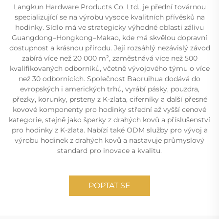
Langkun Hardware Products Co. Ltd., je přední továrnou
specializující se na výrobu vysoce kvalitních přívěsků na
hodinky. Sídlo má ve strategicky výhodné oblasti zálivu
Guangdong–Hongkong–Makao, kde má skvělou dopravní
dostupnost a krásnou přírodu. Její rozsáhlý nezávislý závod
zabírá více než 20 000 m², zaměstnává více než 500
kvalifikovaných odborníků, včetně vývojového týmu o více
než 30 odbornících. Společnost Baoruihua dodává do
evropských i amerických trhů, vyrábí pásky, pouzdra,
přezky, korunky, prsteny z K-zlata, ciferníky a další přesné
kovové komponenty pro hodinky střední až vyšší cenové
kategorie, stejně jako šperky z drahých kovů a příslušenství
pro hodinky z K-zlata. Nabízí také ODM služby pro vývoj a
výrobu hodinek z drahých kovů a nastavuje průmyslový
standard pro inovace a kvalitu.
POPTAT SE