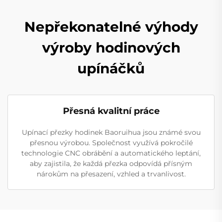
Nepřekonatelné výhody
výroby hodinových
upínáčků
Přesná kvalitní práce
Upínací přezky hodinek Baoruihua jsou známé svou
přesnou výrobou. Společnost využívá pokročilé
technologie CNC obrábění a automatického leptání,
aby zajistila, že každá přezka odpovídá přísným
nárokům na přesazení, vzhled a trvanlivost.