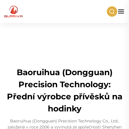
Baoruihua (Dongguan)
Precision Technology:
Přední výrobce přívěsků na
hodinky
Baoruihua (Dongguan) Precision Technology Co., Ltd.,
založená v roce 2006 a vyvinutá ze společnosti Shenzhen