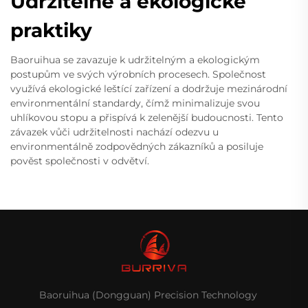
Udržitelné a ekologické
praktiky
Baoruihua se zavazuje k udržitelným a ekologickým
postupům ve svých výrobních procesech. Společnost
využívá ekologické leštící zařízení a dodržuje mezinárodní
environmentální standardy, čímž minimalizuje svou
uhlíkovou stopu a přispívá k zelenější budoucnosti. Tento
závazek vůči udržitelnosti nachází odezvu u
environmentálně zodpovědných zákazníků a posiluje
pověst společnosti v odvětví.
Baoruihua (Dongguan) Precision Technology