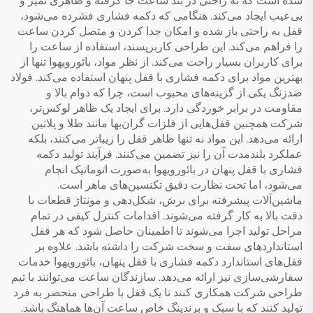
شده است که به راحتی در بند ساعت جا گرفته و ظاهری تمیز و
بی‌عیب ایجاد می‌کند. هنگامی که دکمه فشاری فشرده می‌شود،
قفل به راحتی باز شده و امکان جدا کردن و متصل کردن ساعت
را فراهم می‌کند. این طراحی کاربرپسند، استفاده از ساعت را
برای کاربران بسیار راحت می‌کند. از نظر مواد، بائورویهوا تنها از
بهترین مواد برای دکمه فشاری با قفل پنهان استفاده می‌کند. فولاد
ضدزنگ یکی از گزینه‌های محبوب است، چرا که دوام بالا و
مقاومت در برابر خوردگی دارد. برای ایجاد یک ظاهر لوکس‌تر،
شرکت همچنین قفل‌هایی از فلزات گران‌بها مانند طلا و پلاتین
ارائه می‌دهد. این مواد نه تنها ظاهر قفل را زیباتر می‌کنند، بلکه
عملکرد بلندمدت آن را نیز تضمین می‌کنند. فرآیند تولید دکمه
فشاری با قفل پنهان در بائورویهوا به‌صورت اتوماتیک انجام
می‌شود، اما تحت نظارت دقیق تکنسین‌های ماهر است.
ماشین‌آلات پیشرفته برای برش، شکل‌دهی و مونتاژ قطعات با
دقت بالا به کار گرفته می‌شوند. اقدامات کنترل کیفی در تمام
مراحل تولید اجرا می‌شوند تا اطمینان حاصل شود که هر قفل
استانداردهای سفت و سخت شرکت را داشته باشد. علاوه بر
قفل‌های استاندارد دکمه فشاری با قفل پنهان، بائورویهوا خدمات
سفارشی‌سازی نیز ارائه می‌دهد. سازندگان ساعت می‌توانند با تیم
طراحی شرکت همکاری کنند تا یک قفل با طراحی منحصر به فرد
تولید کنند که با سبک و برندینگ خاص ساعت آن‌ها هماهنگ باشد.