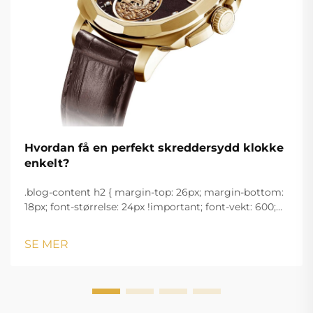
Hvordan få en perfekt skreddersydd klokke
enkelt?
.blog-content h2 { margin-top: 26px; margin-bottom:
18px; font-størrelse: 24px !important; font-vekt: 600;
linjeavstand: normal; } .blog-content h3 { margin-top:
26px; margin-bottom: 18px; font-størrelse: 20px
SE MER
!important; font-v...