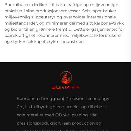
Baoruihua er dedikert til bærekraftige og miljøvennlige
praksiser i sine produksjonsprosesser. Selskapet bruker
miljøvennlig slippeutstyr og overholder internasjonale
miljøstandarder, og minimerer dermed sitt karbonavtrykk
og bidrar til en grønnere fremtid. Dette engasjementet for
bærekraftighet resonnerer med miljøbevisste forbrukere
og styrker selskapets rykte i industrien.
Baoruihua (Dongguan) Precision Technology
Co., Ltd. tilbyr high-end urdeler og tilbehør i
edle metaller med ODM-tilpasning. Vår
presisjonsproduksjon, lean production og