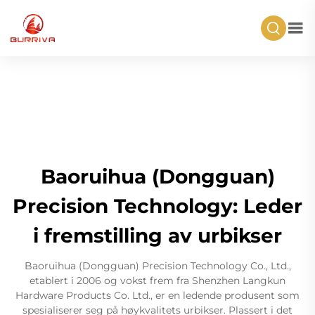
Baoruihua (Dongguan)
Precision Technology: Leder
i fremstilling av urbikser
Baoruihua (Dongguan) Precision Technology Co., Ltd.,
etablert i 2006 og vokst frem fra Shenzhen Langkun
Hardware Products Co. Ltd., er en ledende produsent som
spesialiserer seg på høykvalitets urbikser. Plassert i det