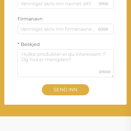
0/100
Firmanavn
0/200
Beskjed
0/1000
SEND INN