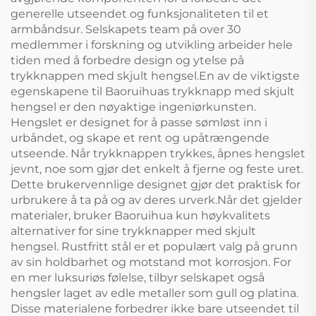
generelle utseendet og funksjonaliteten til et
armbåndsur. Selskapets team på over 30
medlemmer i forskning og utvikling arbeider hele
tiden med å forbedre design og ytelse på
trykknappen med skjult hengsel.En av de viktigste
egenskapene til Baoruihuas trykknapp med skjult
hengsel er den nøyaktige ingeniørkunsten.
Hengslet er designet for å passe sømløst inn i
urbåndet, og skape et rent og upåtrængende
utseende. Når trykknappen trykkes, åpnes hengslet
jevnt, noe som gjør det enkelt å fjerne og feste uret.
Dette brukervennlige designet gjør det praktisk for
urbrukere å ta på og av deres urverk.Når det gjelder
materialer, bruker Baoruihua kun høykvalitets
alternativer for sine trykknapper med skjult
hengsel. Rustfritt stål er et populært valg på grunn
av sin holdbarhet og motstand mot korrosjon. For
en mer luksuriøs følelse, tilbyr selskapet også
hengsler laget av edle metaller som gull og platina.
Disse materialene forbedrer ikke bare utseendet til