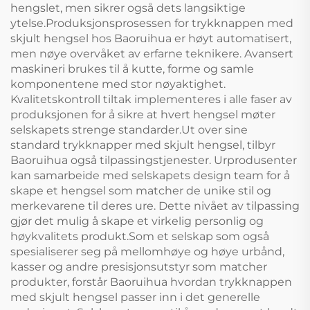
hengslet, men sikrer også dets langsiktige
ytelse.Produksjonsprosessen for trykknappen med
skjult hengsel hos Baoruihua er høyt automatisert,
men nøye overvåket av erfarne teknikere. Avansert
maskineri brukes til å kutte, forme og samle
komponentene med stor nøyaktighet.
Kvalitetskontroll tiltak implementeres i alle faser av
produksjonen for å sikre at hvert hengsel møter
selskapets strenge standarder.Ut over sine
standard trykknapper med skjult hengsel, tilbyr
Baoruihua også tilpassingstjenester. Urprodusenter
kan samarbeide med selskapets design team for å
skape et hengsel som matcher de unike stil og
merkevarene til deres ure. Dette nivået av tilpassing
gjør det mulig å skape et virkelig personlig og
høykvalitets produkt.Som et selskap som også
spesialiserer seg på mellomhøye og høye urbånd,
kasser og andre presisjonsutstyr som matcher
produkter, forstår Baoruihua hvordan trykknappen
med skjult hengsel passer inn i det generelle