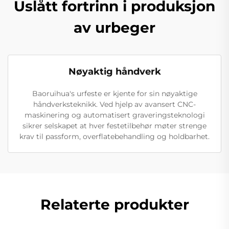
Uslått fortrinn i produksjon
av urbeger
Nøyaktig håndverk
Baoruihua's urfeste er kjente for sin nøyaktige
håndverksteknikk. Ved hjelp av avansert CNC-
maskinering og automatisert graveringsteknologi
sikrer selskapet at hver festetilbehør møter strenge
krav til passform, overflatebehandling og holdbarhet.
Relaterte produkter