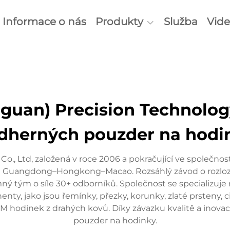
Informace o nás
Produkty
Služba
Vid
uan) Precision Technology
dherných pouzder na hodi
o., Ltd, založená v roce 2006 a pokračující ve společn
Zálivů Guangdong–Hongkong–Macao. Rozsáhlý závod o rozl
tým o síle 30+ odborníků. Společnost se specializuje n
nty, jako jsou řemínky, přezky, korunky, zlaté prsteny, c
ODM hodinek z drahých kovů. Díky závazku kvalitě a inova
pouzder na hodinky.