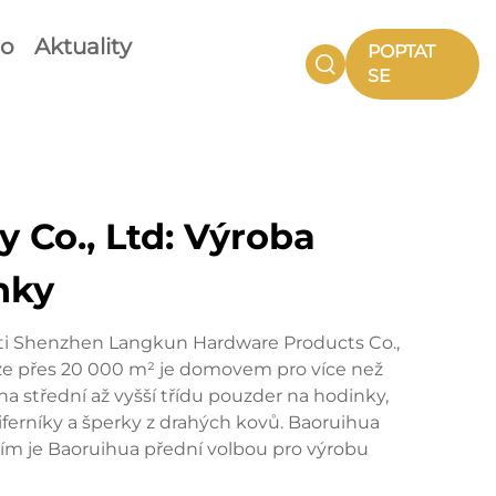
eo
Aktuality
POPTAT
SE
 Co., Ltd: Výroba
nky
osti Shenzhen Langkun Hardware Products Co.,
oze přes 20 000 m² je domovem pro více než
a střední až vyšší třídu pouzder na hodinky,
iferníky a šperky z drahých kovů. Baoruihua
cím je Baoruihua přední volbou pro výrobu