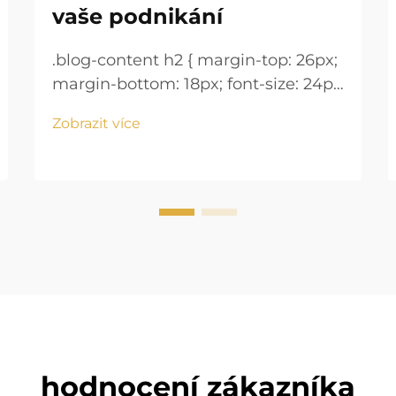
vaše podnikání
.blog-content h2 { margin-top: 26px;
margin-bottom: 18px; font-size: 24px
!important; font-weight: 600; line-
Zobrazit více
height: normal; } .blog-content h3 {
margin-top: 26px; margin-bottom:
18px; font-size: 20px !important;
font-w...
hodnocení zákazníka