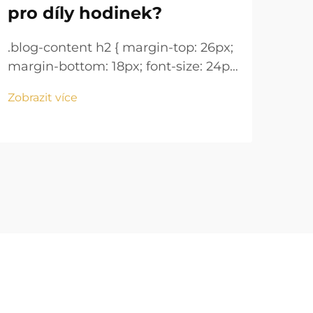
pro díly hodinek?
je 
.blog-content h2 { margin-top: 26px;
.blo
margin-bottom: 18px; font-size: 24px
marg
!important; font-weight: 600; line-
!imp
Zobrazit více
Zobr
height: normal; } .blog-content h3 {
heig
margin-top: 26px; margin-bottom:
mar
18px; font-size: 20px !important;
18px
font-w...
font