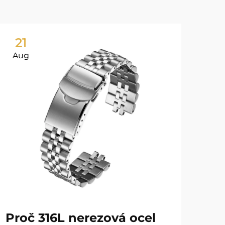
21
2
Aug
Au
Proč 316L nerezová ocel
Ná