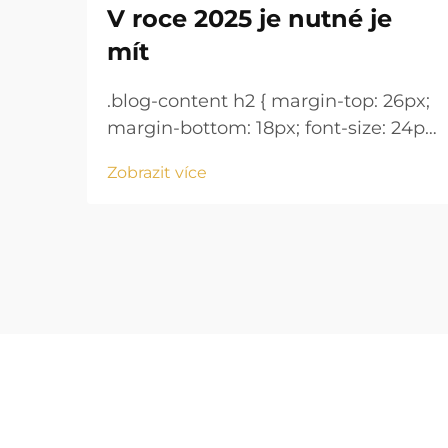
V roce 2025 je nutné je
mít
.blog-content h2 { margin-top: 26px;
margin-bottom: 18px; font-size: 24px
!important; font-weight: 600; line-
Zobrazit více
height: normal; } .blog-content h3 {
margin-top: 26px; margin-bottom:
18px; font-size: 20px !important;
font-w...