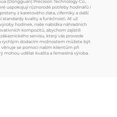
hua (Dongguan) Precision Technology Co.,
ré uspokojují různorodé potřeby hodinářů i
steny z karetového zlata, ciferníky a další
í standardy kvality a funkčnosti. Ať už
i výroby hodinek, naše nabídka náhradních
ovativních kompozitů, abychom zajistili
zákaznického servisu, který vás provede
e a rychlým dodacím možnostem můžete být
a věnuje se pomoci našim klientům při
erý mohou udělat kvalita a řemeslná výroba.