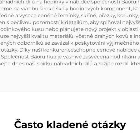
áhradních dílů na hodinky v nabídce společnosti Baorui
jeme na výrobu široké škály hodinových komponent, kte
dně a vysoce ceněné řemínky, skříně, přezky, korunky, pr
en s pečlivou pozorností k detailům, aby splňoval nejvyšš
o hodinkového kusu nebo plánujete nový projekt v oblast
uze nejvyšší kvalitu materiálů, včetně drahých kovů a in
ušených odborníků se zavázal k poskytování výjimečného 
e otázky. Díky naší konkurenceschopné cenové nabídc
on. Společnost Baoruihua je vášnivě zasvěcena hodinkám 
jte dnes naši sbírku náhradních dílů a zažijte rozdíl, kt
Často kladené otázky