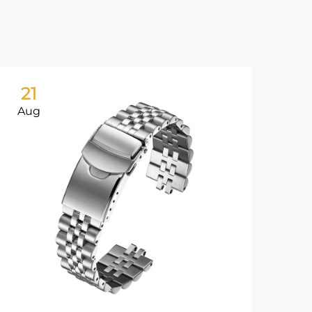
21
2
Aug
Au