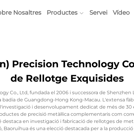
obre Nosaltres
Productes
Servei
Vídeo
 Precision Technology Co.
de Rellotge Exquisides
gy Co., Ltd, fundada el 2006 i successora de Shenzhen 
 la badia de Guangdong-Hong Kong-Macau. L'extensa fàb
'investigació i desenvolupament dedicat de més de 30 e
oductes de precisió metàl·lica complementaris com corretg
bé destaca en investigació i fabricació de rellotges de
ció, Baoruihua és una elecció destacada per a la producció