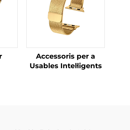
r
Accessoris per a
Usables Intel·ligents