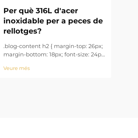
Per què 316L d'acer
Pu
inoxidable per a peces de
man
rellotges?
.blo
marg
.blog-content h2 { margin-top: 26px;
!imp
margin-bottom: 18px; font-size: 24px
Veu
heig
!important; font-weight: 600; line-
Veure més
mar
height: normal; } .blog-content h3 {
18px
margin-top: 26px; margin-bottom:
font
18px; font-size: 20px !important;
font-w...