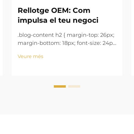
Rellotge OEM: Com
impulsa el teu negoci
.blog-content h2 { margin-top: 26px;
margin-bottom: 18px; font-size: 24px
!important; font-weight: 600; line-
Veure més
height: normal; } .blog-content h3 {
margin-top: 26px; margin-bottom:
18px; font-size: 20px !important;
font-w...