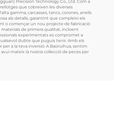
ngguan) Precision Technology Co., Ltd. Com a
rellotges que cobreixen les diverses
d'alta gamma, carcasses, tancs, corones, anells
osa als detalls, garantint que compleixi els
stent o començar un nou projecte de fabricació
m materials de primera qualitat, incloent
rofessionals experimentats es compromet a
t qualsevol dubte que puguis tenir. Amb els
 per a la teva inversió. A Baoruihua, sentim
a avui mateix la nostra col·lecció de peces per