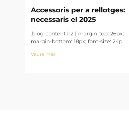
Accessoris per a rellotges:
necessaris el 2025
.blog-content h2 { margin-top: 26px;
margin-bottom: 18px; font-size: 24px
!important; font-weight: 600; line-
Veure més
height: normal; } .blog-content h3 {
margin-top: 26px; margin-bottom:
18px; font-size: 20px !important;
font-w...