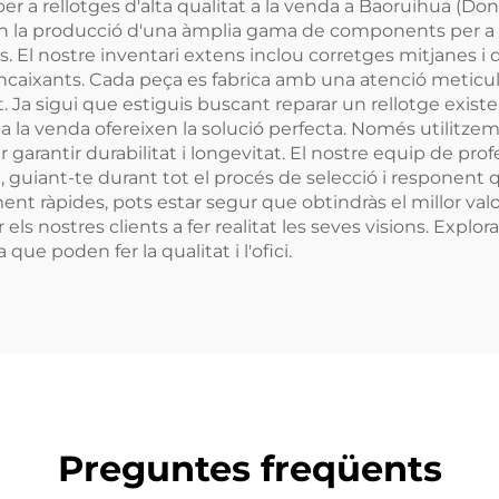
r a rellotges d'alta qualitat a la venda a Baoruihua (Do
m en la producció d'una àmplia gama de components per a 
s. El nostre inventari extens inclou corretges mitjanes i 
 encaixants. Cada peça es fabrica amb una atenció meticul
at. Ja sigui que estiguis buscant reparar un rellotge exi
s a la venda ofereixen la solució perfecta. Només utilitze
 garantir durabilitat i longevitat. El nostre equip de p
nt, guiant-te durant tot el procés de selecció i responen
t ràpides, pots estar segur que obtindràs el millor valor
els nostres clients a fer realitat les seves visions. Explor
 que poden fer la qualitat i l'ofici.
Preguntes freqüents