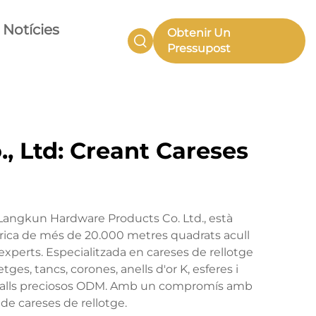
Notícies
Obtenir Un
Pressupost
, Ltd: Creant Careses
Langkun Hardware Products Co. Ltd., està
rica de més de 20.000 metres quadrats acull
xperts. Especialitzada en careses de rellotge
es, tancs, corones, anells d'or K, esferes i
 metalls preciosos ODM. Amb un compromís amb
 de careses de rellotge.