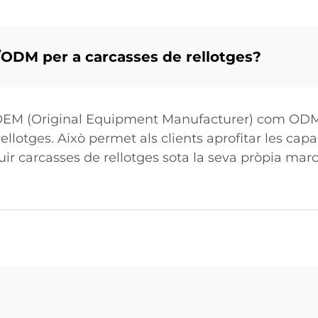
ODM per a carcasses de rellotges?
is OEM (Original Equipment Manufacturer) com ODM
llotges. Això permet als clients aprofitar les capac
ir carcasses de rellotges sota la seva pròpia mar