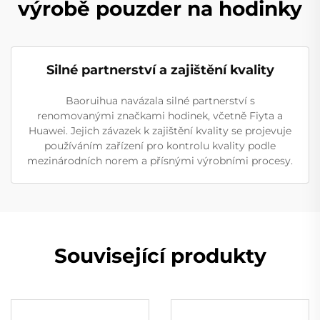
výrobě pouzder na hodinky
Silné partnerství a zajištění kvality
Baoruihua navázala silné partnerství s
renomovanými značkami hodinek, včetně Fiyta a
Huawei. Jejich závazek k zajištění kvality se projevuje
používáním zařízení pro kontrolu kvality podle
mezinárodních norem a přísnými výrobními procesy.
Související produkty