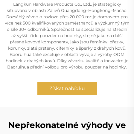
Langkun Hardware Products Co., Ltd., je strategicky
situována v oblasti Zálivů Guangdong–Hongkong–Macao.
Rozsáhlý závod o rozloze přes 20 000 m² je domovem pro
více než 500 kvalifikovaných zaměstnanců a výzkumný tým
o síle 30+ odborníků. Společnost se specializuje na střední
až vyšší třídu pouzder na hodinky, stejně jako na další
přesné kovové komponenty, jako jsou řemínky, přezky,
korunky, zlaté prsteny, ciferníky a šperky z drahých kovů.
Baoruihua také exceluje v oblasti vývoje a výroby ODM
hodinek z drahých kovů. Díky závazku kvalitě a inovacím je
Baoruihua přední volbou pro výrobu pouzder na hodinky.
Získat nabídku
Nepřekonatelné výhody ve