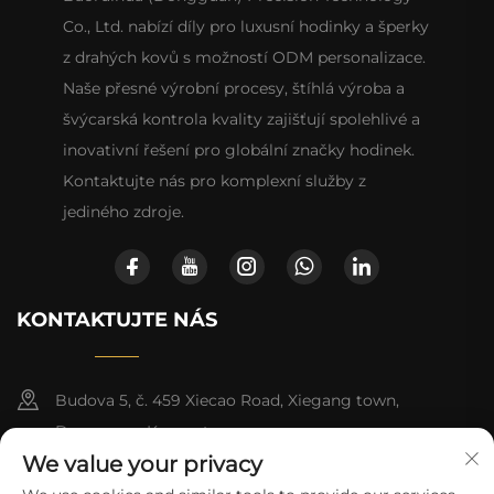
Co., Ltd. nabízí díly pro luxusní hodinky a šperky
z drahých kovů s možností ODM personalizace.
Naše přesné výrobní procesy, štíhlá výroba a
švýcarská kontrola kvality zajišťují spolehlivé a
inovativní řešení pro globální značky hodinek.
Kontaktujte nás pro komplexní služby z
jediného zdroje.
KONTAKTUJTE NÁS
Budova 5, č. 459 Xiecao Road, Xiegang town,
Dongguan, Kuang-tung
We value your privacy
+852-8402 6198