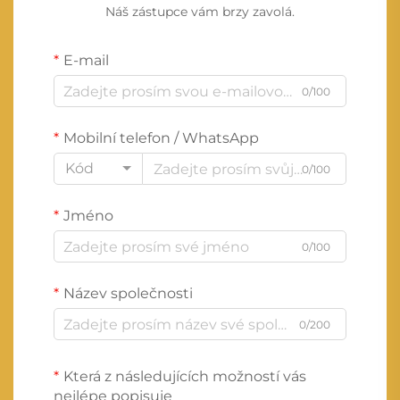
Náš zástupce vám brzy zavolá.
E-mail
0/100
Mobilní telefon / WhatsApp
Kód
0/100
Jméno
0/100
Název společnosti
0/200
Která z následujících možností vás
nejlépe popisuje