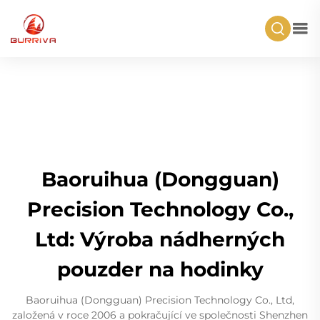
Baoruihua (Dongguan)
Precision Technology Co.,
Ltd: Výroba nádherných
pouzder na hodinky
Baoruihua (Dongguan) Precision Technology Co., Ltd,
založená v roce 2006 a pokračující ve společnosti Shenzhen