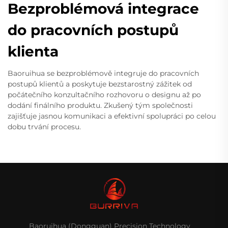
Bezproblémová integrace
do pracovních postupů
klienta
Baoruihua se bezproblémově integruje do pracovních
postupů klientů a poskytuje bezstarostný zážitek od
počátečního konzultačního rozhovoru o designu až po
dodání finálního produktu. Zkušený tým společnosti
zajišťuje jasnou komunikaci a efektivní spolupráci po celou
dobu trvání procesu.
Baoruihua (Dongguan) Precision Technology