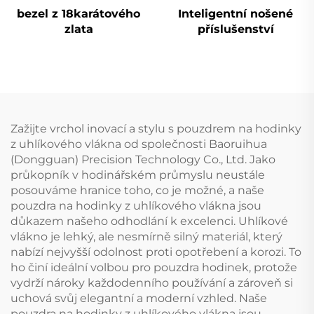
bezel z 18karátového
Inteligentní nošené
zlata
příslušenství
Zažijte vrchol inovací a stylu s pouzdrem na hodinky
z uhlíkového vlákna od společnosti Baoruihua
(Dongguan) Precision Technology Co., Ltd. Jako
průkopník v hodinářském průmyslu neustále
posouváme hranice toho, co je možné, a naše
pouzdra na hodinky z uhlíkového vlákna jsou
důkazem našeho odhodlání k excelenci. Uhlíkové
vlákno je lehký, ale nesmírně silný materiál, který
nabízí nejvyšší odolnost proti opotřebení a korozi. To
ho činí ideální volbou pro pouzdra hodinek, protože
vydrží nároky každodenního používání a zároveň si
uchová svůj elegantní a moderní vzhled. Naše
pouzdra na hodinky z uhlíkového vlákna jsou