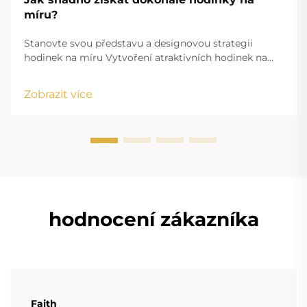
míru?
Stanovte svou představu a designovou strategii
hodinek na míru Vytvoření atraktivních hodinek na
míru začíná jasně definovanou představou, která sladí
vaše estetické cíle s funkčními požadavky. Ať už
Zobrazit více
vytváříte firemní dárkové předměty nebo osobně
upravený doplněk...
hodnocení zákazníka
Faith