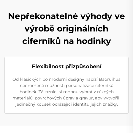
Nepřekonatelné výhody ve
výrobě originálních
ciferníků na hodinky
Flexibilnost přizpůsobení
Od klasických po moderní designy nabízí Baoruihua
neomezené možnosti personalizace ciferníků
hodinek. Zákazníci si mohou vybrat z různých
materiálů, povrchových úprav a gravur, aby vytvořili
jedinečný kousek odrážející identitu jejich značky.