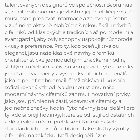
talentovaných designérů ve společnosti Baoruihua
ví, že ciferník hodinek je vlastně jejich obličejem a že
musí jasně předávat informace a zároveň působit
vizuálně atraktivně. Nabízíme širokou škálu návrhů
ciferníků od klasických a tradičních až po moderní a
avantgardní, aby byly schopny uspokojit různorodé
vkusy a preference. Pro ty, kdo oceňují trvalou
eleganci, jsou naše klasické návrhy ciferníků
charakteristické jednoduchými značkami hodin,
štíhlými ručičkami a čistou kompozicí. Tyto ciferníky
jsou často vyrobeny z vysoce kvalitních materiálů,
jako je perleť nebo email, čímž získávají luxusní a
sofistikovaný vzhled. Na druhou stranu naše
moderní návrhy ciferníků zahrnují inovativní prvky,
jako jsou průhledné části, vícevrstvé ciferníky a
jedinečné značky hodin. Tyto návrhy jsou ideální pro
ty, kdo si přejí hodinky, které se odlišují od ostatních
a dělají silné módní prohlášení. Kromě našich
standardních návrhů nabízíme také služby výroby
ciferníků na zakázku. Naši designéři úzce