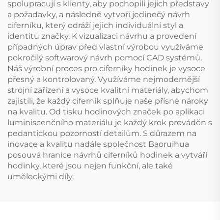
spolupracují s klienty, aby pochopili jejich představy
a požadavky, a následně vytvoří jedinečý návrh
ciferníku, který odráží jejich individuální styl a
identitu značky. K vizualizaci návrhu a provedení
případných úprav před vlastní výrobou využíváme
pokročilý softwarový návrh pomocí CAD systémů.
Náš výrobní proces pro ciferníky hodinek je vysoce
přesný a kontrolovaný. Využíváme nejmodernější
strojní zařízení a vysoce kvalitní materiály, abychom
zajistili, že každý ciferník splňuje naše přísné nároky
na kvalitu. Od tisku hodinových značek po aplikaci
luminiscenčního materiálu je každý krok prováděn s
pedantickou pozorností detailům. S důrazem na
inovace a kvalitu nadále společnost Baoruihua
posouvá hranice návrhů ciferníků hodinek a vytváří
hodinky, které jsou nejen funkční, ale také
uměleckými díly.