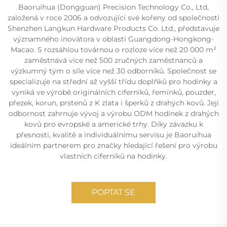
Baoruihua (Dongguan) Precision Technology Co., Ltd,
založená v roce 2006 a odvozující své kořeny od společnosti
Shenzhen Langkun Hardware Products Co. Ltd., představuje
významného inovátora v oblasti Guangdong-Hongkong-
Macao. S rozsáhlou továrnou o rozloze více než 20 000 m²
zaměstnává více než 500 zručných zaměstnanců a
výzkumný tým o síle více než 30 odborníků. Společnost se
specializuje na střední až vyšší třídu doplňků pro hodinky a
vyniká ve výrobě originálních ciferníků, řemínků, pouzder,
přezek, korun, prstenů z K zlata i šperků z drahých kovů. Její
odbornost zahrnuje vývoj a výrobu ODM hodinek z drahých
kovů pro evropské a americké trhy. Díky závazku k
přesnosti, kvalitě a individuálnímu servisu je Baoruihua
ideálním partnerem pro značky hledající řešení pro výrobu
vlastních ciferníků na hodinky.
POPTAT SE