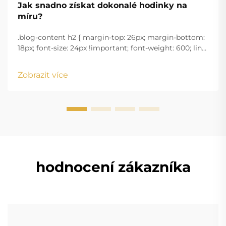
Jak snadno získat dokonalé hodinky na
míru?
.blog-content h2 { margin-top: 26px; margin-bottom:
18px; font-size: 24px !important; font-weight: 600; line-
height: normal; } .blog-content h3 { margin-top: 26px;
margin-bottom: 18px; font-size: 20px !important; font-
Zobrazit více
w...
hodnocení zákazníka