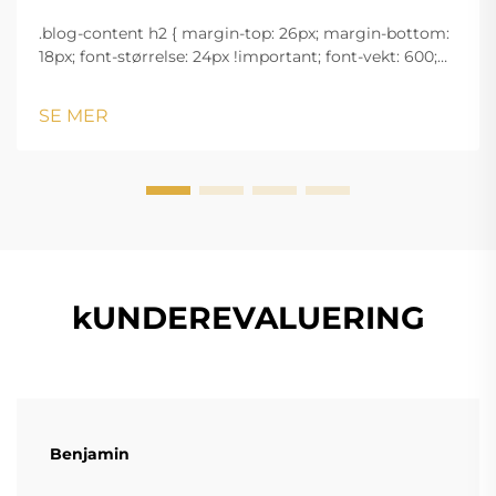
.blog-content h2 { margin-top: 26px; margin-bottom:
18px; font-størrelse: 24px !important; font-vekt: 600;
linjeavstand: normal; } .blog-content h3 { margin-top:
26px; margin-bottom: 18px; font-størrelse: 20px
SE MER
!important; font-v...
kUNDEREVALUERING
Benjamin