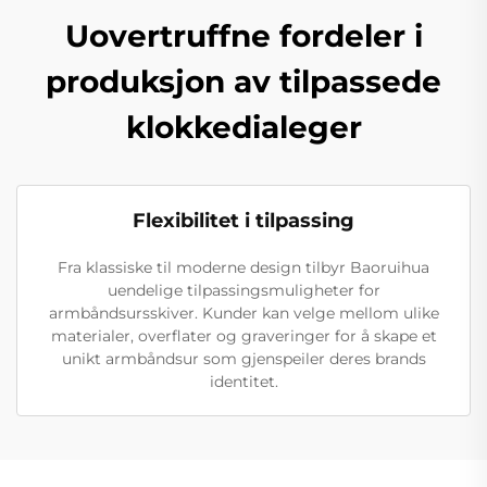
Uovertruffne fordeler i
produksjon av tilpassede
klokkedialeger
Flexibilitet i tilpassing
Fra klassiske til moderne design tilbyr Baoruihua
uendelige tilpassingsmuligheter for
armbåndsursskiver. Kunder kan velge mellom ulike
materialer, overflater og graveringer for å skape et
unikt armbåndsur som gjenspeiler deres brands
identitet.