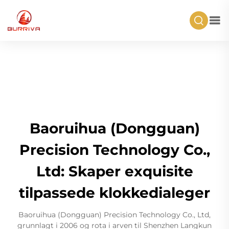
Baoruihua (Dongguan)
Precision Technology Co.,
Ltd: Skaper exquisite
tilpassede klokkedialeger
Baoruihua (Dongguan) Precision Technology Co., Ltd,
grunnlagt i 2006 og rota i arven til Shenzhen Langkun