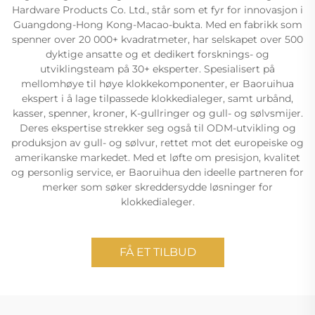
Hardware Products Co. Ltd., står som et fyr for innovasjon i
Guangdong-Hong Kong-Macao-bukta. Med en fabrikk som
spenner over 20 000+ kvadratmeter, har selskapet over 500
dyktige ansatte og et dedikert forsknings- og
utviklingsteam på 30+ eksperter. Spesialisert på
mellomhøye til høye klokkekomponenter, er Baoruihua
ekspert i å lage tilpassede klokkedialeger, samt urbånd,
kasser, spenner, kroner, K-gullringer og gull- og sølvsmijer.
Deres ekspertise strekker seg også til ODM-utvikling og
produksjon av gull- og sølvur, rettet mot det europeiske og
amerikanske markedet. Med et løfte om presisjon, kvalitet
og personlig service, er Baoruihua den ideelle partneren for
merker som søker skreddersydde løsninger for
klokkedialeger.
FÅ ET TILBUD