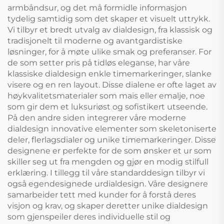
armbåndsur, og det må formidle informasjon
tydelig samtidig som det skaper et visuelt uttrykk.
Vi tilbyr et bredt utvalg av dialdesign, fra klassisk og
tradisjonelt til moderne og avantgardistiske
løsninger, for å møte ulike smak og preferanser. For
de som setter pris på tidløs eleganse, har våre
klassiske dialdesign enkle timemarkeringer, slanke
visere og en ren layout. Disse dialene er ofte laget av
høykvalitetsmaterialer som mais eller emalje, noe
som gir dem et luksuriøst og sofistikert utseende.
På den andre siden integrerer våre moderne
dialdesign innovative elementer som skeletoniserte
deler, flerlagsdialer og unike timemarkeringer. Disse
designene er perfekte for de som ønsker et ur som
skiller seg ut fra mengden og gjør en modig stilfull
erklæring. I tillegg til våre standarddesign tilbyr vi
også egendesignede urdialdesign. Våre designere
samarbeider tett med kunder for å forstå deres
visjon og krav, og skaper deretter unike dialdesign
som gjenspeiler deres individuelle stil og