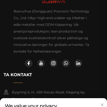
Baoruihua (Dongguan) Precision Technology
Co., Ltd. tilbyr high-end urdeler og tilbehør i
edle metaller med ODM-tilpasning. Vår
presisjonsproduksjon, lean production og
sveitsisk kvalitetskontroll sikrer pålitelige og
innovative løsninger for globale urmerker. Ta
kontakt for helhetsløsninger.
TA KONTAKT
Bygning 5, nr. 459 Xiecao Road, Xiegang by,
Dongguan, Guangdong
We value your privacy