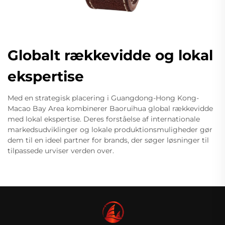
Globalt rækkevidde og lokal
ekspertise
Med en strategisk placering i Guangdong-Hong Kong-
Macao Bay Area kombinerer Baoruihua global rækkevidde
med lokal ekspertise. Deres forståelse af internationale
markedsudviklinger og lokale produktionsmuligheder gør
dem til en ideel partner for brands, der søger løsninger til
tilpassede urviser verden over.