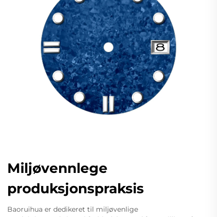
Miljøvennlege
produksjonspraksis
Baoruihua er dedikeret til miljøvenlige