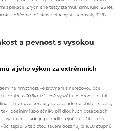
í aplikace. Zrychlené testy stárnutí simulující 25 let
amku, přičemž ložiskové plochy si zachovaly 92 %
hkost a pevnost s vysokou
anu a jeho výkon za extrémních
dem na hmotnost ve srovnání s nerezovou ocelí.
 zhruba o 30 % nižší, což vysvětluje, proč si jej tak
odináři. Titanové korpusy vysoce odolně obstojí v čase,
u tak ideálními společníky při dlouhých potápěcích
 výpravách, kde je pohodlí stejně důležité jako
vůči teplu. S teplotou tavení dosahující 1668 stupňů