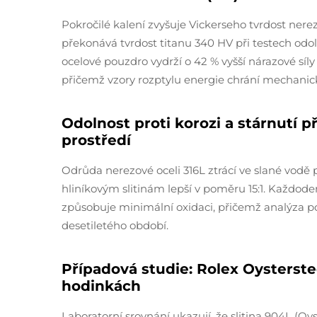
Pokročilé kalení zvyšuje Vickerseho tvrdost ner
překonává tvrdost titanu 340 HV při testech odoln
ocelové pouzdro vydrží o 42 % vyšší nárazové síl
přičemž vzory rozptylu energie chrání mechanick
Odolnost proti korozi a stárnutí 
prostředí
Odrůda nerezové oceli 316L ztrácí ve slané vodě p
hliníkovým slitinám lepší v poměru 15:1. Každode
způsobuje minimální oxidaci, přičemž analýza po
desetiletého období.
Případová studie: Rolex Oysterstee
hodinkách
Laboratorní srovnání ukazují, že slitina 904L (Oy