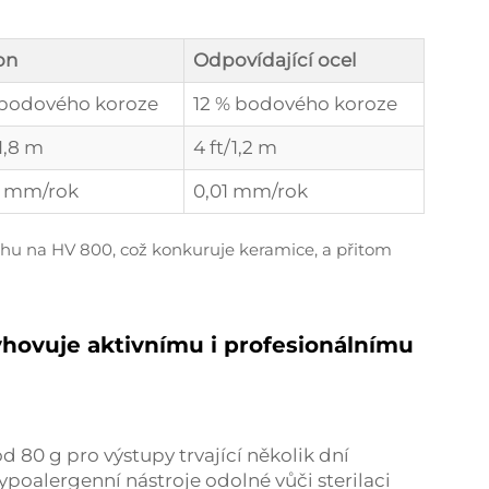
on
Odpovídající ocel
 bodového koroze
12 % bodového koroze
/1,8 m
4 ft/1,2 m
2 mm/rok
0,01 mm/rok
vrchu na HV 800, což konkuruje keramice, a přitom
vyhovuje aktivnímu i profesionálnímu
 80 g pro výstupy trvající několik dní
poalergenní nástroje odolné vůči sterilaci