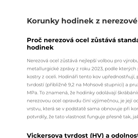
Korunky hodinek z nerezové 
Proč nerezová ocel zůstává stan
hodinek
Nerezová ocel zůstává nejlepší volbou pro výrobu
metallurgické zprávy z roku 2023, podle kterých p
kostry z oceli. Hodináři tento kov upřednostňují
tvrdostí (přibližně 9,2 na Mohsově stupnici) a p
MPa. To znamená, že hodinky odolávají škrábání
nerezovou ocel opravdu činí výjimečnou, je její o
vrstvu, která se v podstatě sama obnovuje při k
potvrdily, že tato vlastnost funguje přesně tak, jak
Vickersova tvrdost (HV) a odolnos