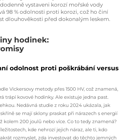
každodenně vystaveni korozí mořské vody
á 98 % odolnosti proti korozi, což ho činí
nost dlouhověkosti před dokonalým leskem.
iny hodinek:
romisy
ní odolnost proti poškrábání versus
podle Vickersovy metody přes 1500 HV, což znamená,
 trápí kovové hodinky. Ale existuje jedna past.
ehkou. Nedávná studie z roku 2024 ukázala, jak
skříně se mají sklony praskat při nárazech s energií
 až kolem 200 joulů nebo více. Co to tedy znamená?
žitostech, kde nehrozí jejich náraz, ale ti, kdo
dvakrát rozmyslet, zda investovat do těchto jemných