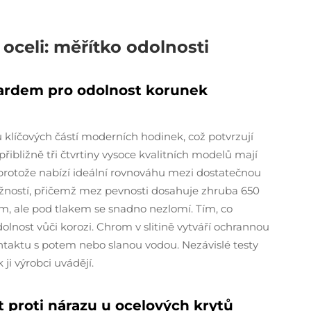
oceli: měřítko odolnosti
dardem pro odolnost korunek
 klíčových částí moderních hodinek, což potvrzují
řibližně tři čtvrtiny vysoce kvalitních modelů mají
, protože nabízí ideální rovnováhu mezi dostatečnou
ružností, přičemž mez pevnosti dosahuje zhruba 650
m, ale pod tlakem se snadno nezlomí. Tím, co
dolnost vůči korozi. Chrom v slitině vytváří ochrannou
ontaktu s potem nebo slanou vodou. Nezávislé testy
 ji výrobci uvádějí.
t proti nárazu u ocelových krytů