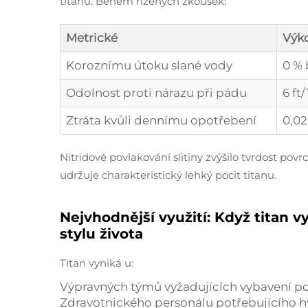
titanu. Během řízených zkoušek:
Metrické
Výk
Koroznímu útoku slané vody
0 %
Odolnost proti nárazu při pádu
6 ft
Ztráta kvůli dennímu opotřebení
0,0
Nitridové povlakování slitiny zvýšilo tvrdost po
udržuje charakteristický lehký pocit titanu.
Nejvhodnější využití: Když titan 
stylu života
Titan vyniká u:
Výpravných týmů vyžadujících vybavení pod
Zdravotnického personálu potřebujícího hy