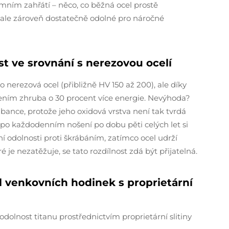
rémním zahřátí – něco, co běžná ocel prostě
ale zároveň dostatečně odolné pro náročné
st ve srovnání s nerezovou ocelí
o nerezová ocel (přibližně HV 150 až 200), ale díky
ením zhruba o 30 procent více energie. Nevýhoda?
bance, protože jeho oxidová vrstva není tak tvrdá
e po každodenním nošení po dobu pěti celých let si
í odolnosti proti škrábáním, zatímco ocel udrží
ré je nezatěžuje, se tato rozdílnost zdá být přijatelná.
 venkovních hodinek s proprietární
lnost titanu prostřednictvím proprietární slitiny