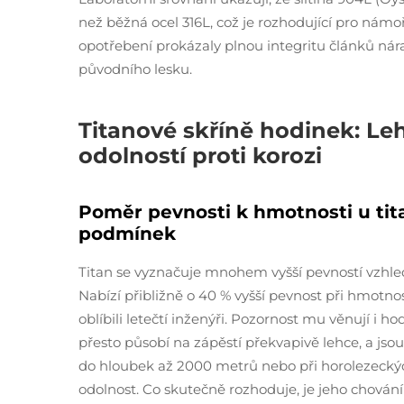
než běžná ocel 316L, což je rozhodující pro námořn
opotřebení prokázaly plnou integritu článků nár
původního lesku.
Titanové skříně hodinek: Le
odolností proti korozi
Poměr pevnosti k hmotnosti u tit
podmínek
Titan se vyznačuje mnohem vyšší pevností vzhle
Nabízí přibližně o 40 % vyšší pevnost při hmotnosti
oblíbili letečtí inženýři. Pozornost mu věnují i h
přesto působí na zápěstí překvapivě lehce, a jso
do hloubek až 2000 metrů nebo při horolezeckých
odolnost. Co skutečně rozhoduje, je jeho chování 