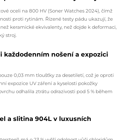
ezové oceli na 800 HV (Soner Watches 2024), čímž
osti proti rytinám. Řízené testy pádu ukazují, že
y než keramické ekvivalenty, než dojde k deformaci,
ý stroj.
při každodenním nošení a expozici
ouze 0,03 mm tloušťky za desetiletí, což je oproti
nní expozice UV záření a kyselosti pokožky
vrchu odhalila ztrátu odrazivosti pod 5 % během
l a slitina 904L v luxusních
stersteel) má o 23 % vyšší odolnost vůči chloridům