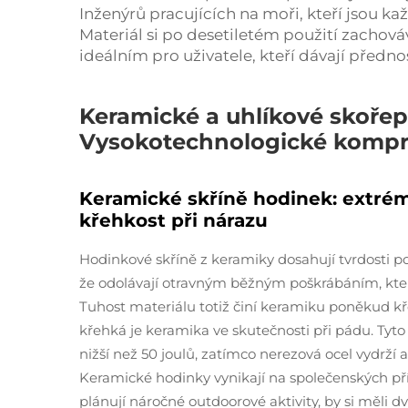
Inženýrů pracujících na moři, kteří jsou 
Materiál si po desetiletém použití zachováv
ideálním pro uživatele, kteří dávají před
Keramické a uhlíkové skořep
Vysokotechnologické komp
Keramické skříně hodinek: extrém
křehkost při nárazu
Hodinkové skříně z keramiky dosahují tvrdosti 
že odolávají otravným běžným poškrábáním, která
Tuhost materiálu totiž činí keramiku poněkud kř
křehká je keramika ve skutečnosti při pádu. Tyto 
nižší než 50 joulů, zatímco nerezová ocel vydrží
Keramické hodinky vynikají na společenských příle
plánují náročné outdoorové aktivity, by si měli 