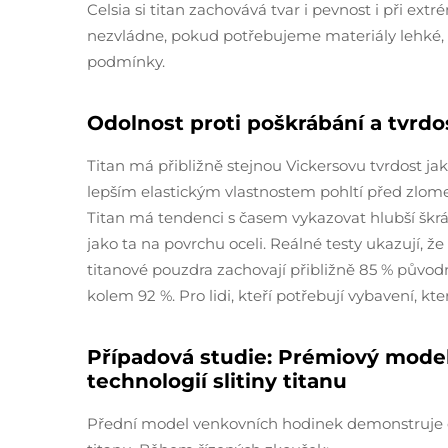
Celsia si titan zachovává tvar i pevnost i při ext
nezvládne, pokud potřebujeme materiály lehké, 
podmínky.
Odolnost proti poškrábání a tvrdo
Titan má přibližně stejnou Vickersovu tvrdost jak
lepším elastickým vlastnostem pohltí před zlom
Titan má tendenci s časem vykazovat hlubší škrá
jako ta na povrchu oceli. Reálné testy ukazují, ž
titanové pouzdra zachovají přibližně 85 % původn
kolem 92 %. Pro lidi, kteří potřebují vybavení, kte
Případová studie: Prémiový model
technologií slitiny titanu
Přední model venkovních hodinek demonstruje odo