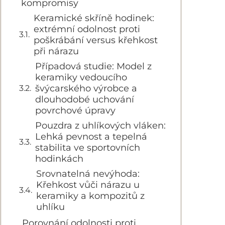
kompromisy
Keramické skříně hodinek:
extrémní odolnost proti
poškrábání versus křehkost
při nárazu
Případová studie: Model z
keramiky vedoucího
švýcarského výrobce a
dlouhodobé uchování
povrchové úpravy
Pouzdra z uhlíkových vláken:
Lehká pevnost a tepelná
stabilita ve sportovních
hodinkách
Srovnatelná nevýhoda:
Křehkost vůči nárazu u
keramiky a kompozitů z
uhlíku
Porovnání odolnosti proti