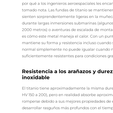
por qué a los ingenieros aeroespaciales les encan
tomado nota. Las fundas de titanio se mantienen
sienten sorprendentemente ligeras en la muñeca
durante largas inmersiones submarinas (algun
2000 metros) o aventuras de escalada de montañ
es cómo este metal maneja el calor. Con un punto
mantiene su forma y resistencia incluso cuando 
normal simplemente no puede igualar cuando ne
suficientemente resistentes para condiciones gra
Resistencia a los arañazos y dure
inoxidable
El titanio tiene aproximadamente la misma durez
HV 150 a 200), pero en realidad absorbe aproxi
romperse debido a sus mejores propiedades de ela
desarrollar rasguños más profundos con el tiemp