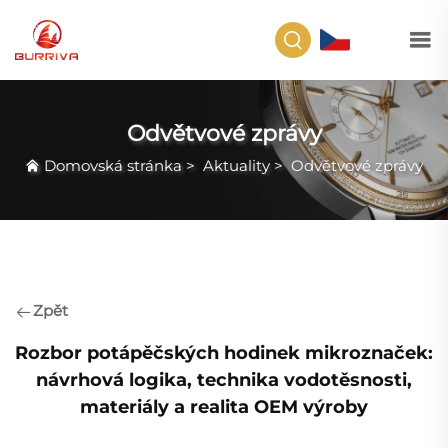
CS
Odvětvové zprávy
Domovská stránka
>
Aktuality
>
Odvětvové zprávy
Zpět
Rozbor potápěčských hodinek mikroznaček:
návrhová logika, technika vodotěsnosti,
materiály a realita OEM výroby