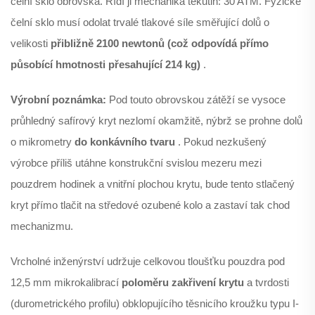
čelní sklo obrovská. Řídí ji mechanika tekutin: 30 ATM. Fyzické
čelní sklo musí odolat trvalé tlakové síle směřující dolů o
velikosti
přibližně 2100 newtonů (což odpovídá přímo
působící hmotnosti přesahující 214 kg)
.
Výrobní poznámka:
Pod touto obrovskou zátěží se vysoce
průhledný safírový kryt nezlomí okamžitě, nýbrž se prohne dolů
o mikrometry
do konkávního tvaru
. Pokud nezkušený
výrobce příliš utáhne konstrukční svislou mezeru mezi
pouzdrem hodinek a vnitřní plochou krytu, bude tento stlačený
kryt přímo tlačit na středové ozubené kolo a zastaví tak chod
mechanizmu.
Vrcholné inženýrství udržuje celkovou tloušťku pouzdra pod
12,5 mm mikrokalibrací
poloměru zakřivení krytu
a tvrdosti
(durometrického profilu) obklopujícího těsnicího kroužku typu I-