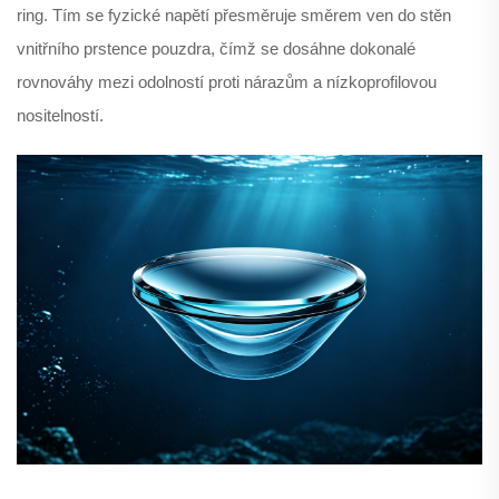
ring. Tím se fyzické napětí přesměruje směrem ven do stěn
vnitřního prstence pouzdra, čímž se dosáhne dokonalé
rovnováhy mezi odolností proti nárazům a nízkoprofilovou
nositelností.