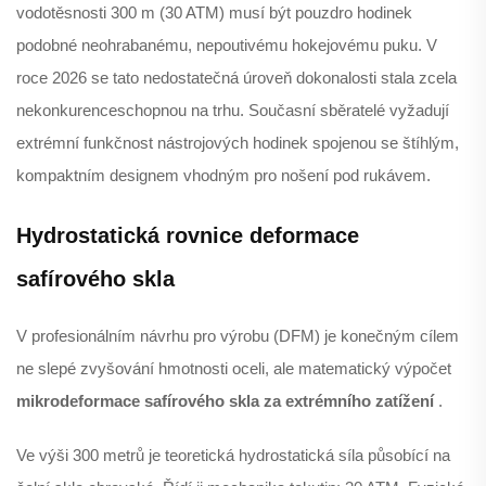
vodotěsnosti 300 m (30 ATM) musí být pouzdro hodinek
podobné neohrabanému, nepoutivému hokejovému puku. V
roce 2026 se tato nedostatečná úroveň dokonalosti stala zcela
nekonkurenceschopnou na trhu. Současní sběratelé vyžadují
extrémní funkčnost nástrojových hodinek spojenou se štíhlým,
kompaktním designem vhodným pro nošení pod rukávem.
Hydrostatická rovnice deformace
safírového skla
V profesionálním návrhu pro výrobu (DFM) je konečným cílem
ne slepé zvyšování hmotnosti oceli, ale matematický výpočet
mikrodeformace safírového skla za extrémního zatížení
.
Ve výši 300 metrů je teoretická hydrostatická síla působící na