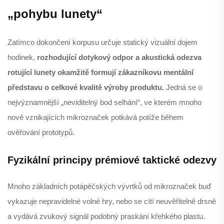
„pohybu lunety“
Zatímco dokončení korpusu určuje statický vizuální dojem
hodinek,
rozhodující dotykový odpor a akustická odezva
rotující lunety okamžitě formují zákazníkovu mentální
představu o celkové kvalitě výroby produktu.
Jedná se o
nejvýznamnější „neviditelný bod selhání“, ve kterém mnoho
nově vznikajících mikroznaček potkává potíže během
ověřování prototypů.
Fyzikální principy prémiové taktické odezvy
Mnoho základních potápěčských vývrtků od mikroznaček buď
vykazuje nepravidelné volné hry, nebo se cítí neuvěřitelně drsně
a vydává zvukový signál podobný praskání křehkého plastu.