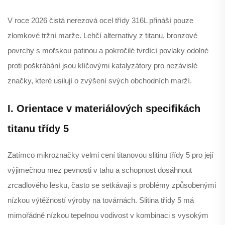
V roce 2026 čistá nerezová ocel třídy 316L přináší pouze
zlomkové tržní marže. Lehčí alternativy z titanu, bronzové
povrchy s mořskou patinou a pokročilé tvrdící povlaky odolné
proti poškrábání jsou klíčovými katalyzátory pro nezávislé
značky, které usilují o zvýšení svých obchodních marží.
I. Orientace v materiálových specifikách
titanu třídy 5
Zatímco mikroznačky velmi cení titanovou slitinu třídy 5 pro její
výjimečnou mez pevnosti v tahu a schopnost dosáhnout
zrcadlového lesku, často se setkávají s problémy způsobenými
nízkou výtěžností výroby na továrnách. Slitina třídy 5 má
mimořádně nízkou tepelnou vodivost v kombinaci s vysokým