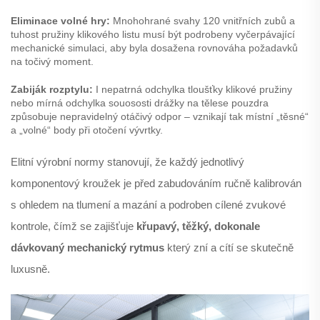
Eliminace volné hry:
Mnohohrané svahy 120 vnitřních zubů a
tuhost pružiny klikového listu musí být podrobeny vyčerpávající
mechanické simulaci, aby byla dosažena rovnováha požadavků
na točivý moment.
Zabiják rozptylu:
I nepatrná odchylka tloušťky klikové pružiny
nebo mírná odchylka souososti drážky na tělese pouzdra
způsobuje nepravidelný otáčivý odpor – vznikají tak místní „těsné“
a „volné“ body při otočení vývrtky.
Elitní výrobní normy stanovují, že každý jednotlivý
komponentový kroužek je před zabudováním ručně kalibrován
s ohledem na tlumení a mazání a podroben cílené zvukové
kontrole, čímž se zajišťuje
křupavý, těžký, dokonale
dávkovaný mechanický rytmus
který zní a cítí se skutečně
luxusně.