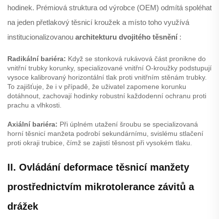
hodinek. Prémiová struktura od výrobce (OEM) odmítá spoléhat
na jeden přetlakový těsnicí kroužek a místo toho využívá
institucionalizovanou
architekturu dvojitého těsnění
:
Radikální bariéra:
Když se stonková rukávová část pronikne do
vnitřní trubky korunky, specializované vnitřní O-kroužky podstupují
vysoce kalibrovaný horizontální tlak proti vnitřním stěnám trubky.
To zajišťuje, že i v případě, že uživatel zapomene korunku
dotáhnout, zachovají hodinky robustní každodenní ochranu proti
prachu a vlhkosti.
Axiální bariéra:
Při úplném utažení šroubu se specializovaná
horní těsnicí manžeta podrobí sekundárnímu, svislému stlačení
proti okraji trubice, čímž se zajistí těsnost při vysokém tlaku.
II. Ovládání deformace těsnicí manžety
prostřednictvím mikrotolerance závitů a
drážek