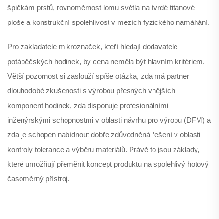
špičkám prstů, rovnoměrnost lomu světla na tvrdé titanové
ploše a konstrukční spolehlivost v mezích fyzického namáhání.
Pro zakladatele mikroznaček, kteří hledají dodavatele
potápěčských hodinek, by cena neměla být hlavním kritériem.
Větší pozornost si zaslouží spíše otázka, zda má partner
dlouhodobé zkušenosti s výrobou přesných vnějších
komponent hodinek, zda disponuje profesionálními
inženýrskými schopnostmi v oblasti návrhu pro výrobu (DFM) a
zda je schopen nabídnout dobře zdůvodněná řešení v oblasti
kontroly tolerance a výběru materiálů. Právě to jsou základy,
které umožňují přeměnit koncept produktu na spolehlivý hotový
časoměrný přístroj.