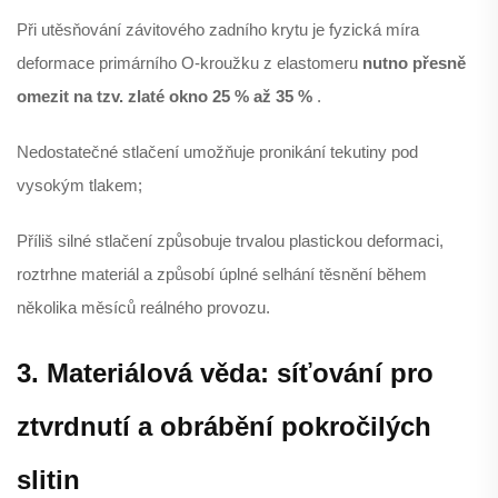
Při utěsňování závitového zadního krytu je fyzická míra
deformace primárního O-kroužku z elastomeru
nutno přesně
omezit na tzv. zlaté okno 25 % až 35 %
.
Nedostatečné stlačení umožňuje pronikání tekutiny pod
vysokým tlakem;
Příliš silné stlačení způsobuje trvalou plastickou deformaci,
roztrhne materiál a způsobí úplné selhání těsnění během
několika měsíců reálného provozu.
3. Materiálová věda: síťování pro
ztvrdnutí a obrábění pokročilých
slitin