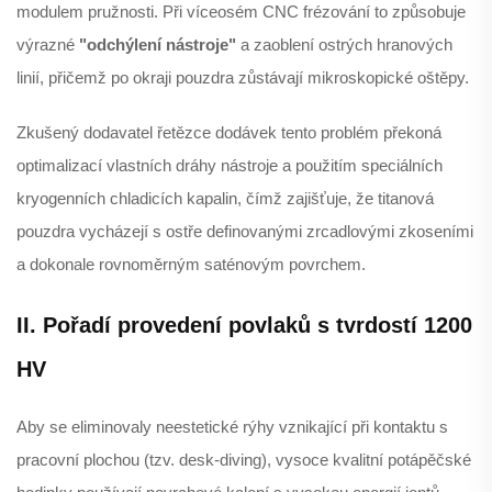
modulem pružnosti. Při víceosém CNC frézování to způsobuje
výrazné
"odchýlení nástroje"
a zaoblení ostrých hranových
linií, přičemž po okraji pouzdra zůstávají mikroskopické oštěpy.
Zkušený dodavatel řetězce dodávek tento problém překoná
optimalizací vlastních dráhy nástroje a použitím speciálních
kryogenních chladicích kapalin, čímž zajišťuje, že titanová
pouzdra vycházejí s ostře definovanými zrcadlovými zkoseními
a dokonale rovnoměrným saténovým povrchem.
II. Pořadí provedení povlaků s tvrdostí 1200
HV
Aby se eliminovaly neestetické rýhy vznikající při kontaktu s
pracovní plochou (tzv. desk-diving), vysoce kvalitní potápěčské