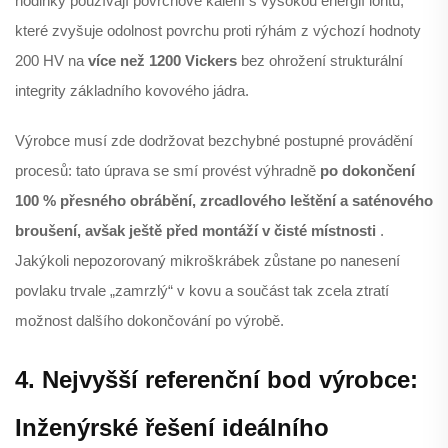
hodinky používají povrchové kalení s vysokou energií iontů,
které zvyšuje odolnost povrchu proti rýhám z výchozí hodnoty
200 HV na
více než 1200 Vickers
bez ohrožení strukturální
integrity základního kovového jádra.
Výrobce musí zde dodržovat bezchybné postupné provádění
procesů: tato úprava se smí provést výhradně
po dokončení
100 % přesného obrábění, zrcadlového leštění a saténového
broušení, avšak ještě před montáží v čisté místnosti
.
Jakýkoli nepozorovaný mikroškrábek zůstane po nanesení
povlaku trvale „zamrzlý“ v kovu a součást tak zcela ztratí
možnost dalšího dokončování po výrobě.
4. Nejvyšší referenční bod výrobce:
Inženýrské řešení ideálního