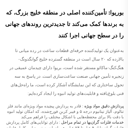
بوریوا: تأمین‌کننده اصلی در منطقه خلیج بزرگ، که
به برندها کمک می‌کند تا جدیدترین روندهای جهانی
را در سطح جهانی اجرا کنند
به‌عنوان یک تولیدکننده حرفه‌ای قطعات ساعت در رده میانی تا
بالارده که ۲۰ سال است در منطقه گسترده خلیج گوانگدونگ-
هنگ‌کنگ-ماکائو مستقر شده است، بریوا دارای چیدمان عمیقی در
زنجیره تأمین جهانی صنعت ساعت‌سازی است. در پاسخ به سه
تحول ساختاری که این نمایشگاه آشکار کرده است، ما راه‌حل‌های
فنی بلوغ‌یافته و قابلیت‌های تولید انبوه را ایجاد کرده‌ایم:
پردازش دقیق مواد ویژه
: قادر به پردازش پیچیده مواد ویژه‌ای مانند فلز
تنالوم، آلیاژ تیتانیوم درجه ۵ و فیبر کربنِ فورج‌شده، که امکان تولید انبوه
با دقت بالا برای محفظه‌هایی با اشکال مختلف را فراهم می‌کند
خدمات فلزات گران‌بها در تمام مراحل
: دارای توانایی‌های کامل پردازش
فلزات گران‌بها از ۹ عیار تا ۲۴ عیار، همراه با سیستم ردیابی کامل فلزات