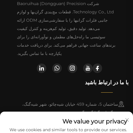
شرکت Baoruihua (Dongguan) Precision
Technology Co., Ltd. قطعات مچ‌بندی گران‌بها و لوازم
جانبی فلزات گرانبها را با سفارشی‌سازی ODM ارائه
می‌دهد. تولید دقیق، تولید کم‌هزینه و کنترل کیفیت
سوئیسی ما راه‌حل‌های مطمئن و نوآورانه‌ای را برای
برندهای ساعت جهانی فراهم می‌کند. برای دریافت خدمات
یکپارچه با ما تماس بگیرید.
با ما در ارتباط باشید
ساختمان 5، شماره 459 خیابان شیه‌چائو، شهر شیه‌گنگ،
دونگقوان، گوانگ‌دونگ
We value your privacy
+852-8402 6198
We use cookies and similar tools to provide our services.