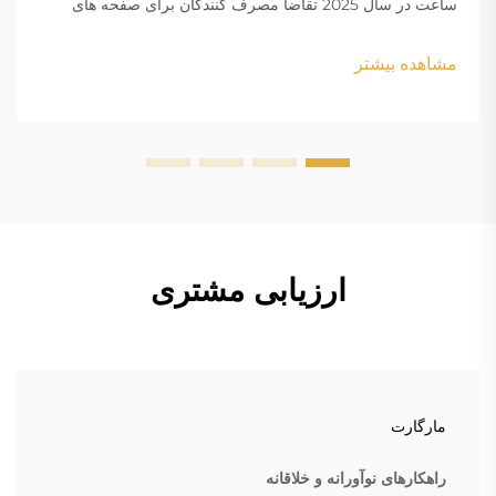
ساعت در سال 2025 تقاضا مصرف کنندگان برای صفحه های
سفارشی، بندها و حکاکی های شخصی سازی شده مردم امروز
واقعا می خواهند شخصیت خود را از طریق ساعت ها نشان دهند.
مشاهده بیشتر
اين چيزهاي سفارشي داره منفجر ميشه
ارزیابی مشتری
مارگارت
راهکارهای نوآورانه و خلاقانه