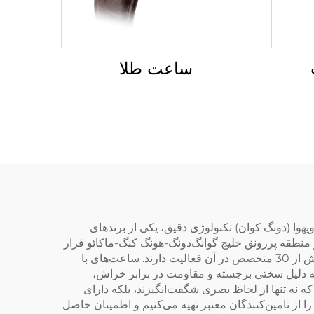
ساعت طلا
ا (دونگ کوان) تکنولوژی دقیق، یکی از برندهای
ر داشته است. در منطقه پررونق خلیج گوانگ‌دونگ-هونگ کنگ-ماکائو قرار
دارد، شرکت ما دارای یک مجتمع 20000 متر مربعی است که بیش از 500 کارمند ماهر و یک تیم تحقیق و توسعه متشکل از بیش از 30 متخصص در آن فعالیت دارند. ساعت‌های با
 به دلیل سختی برجسته و مقاومت در برابر خراش،
ه نه تنها از لحاظ بصری شگفت‌انگیزند، بلکه دارای
 از تامین‌کنندگان معتبر تهیه می‌کنیم و اطمینان حاصل