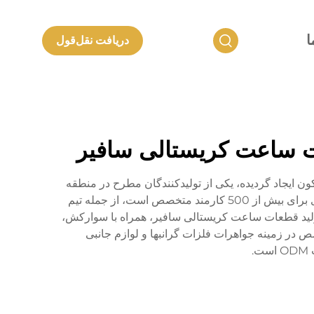
ا
دریافت نقل‌قول
عات ساعت کریستالی سافیر
و از شرکت محصولات فلزی شنژن لانکون ایجاد گردیده، یکی از تولیدکنندگان مطرح در منطقه
استراتژیک خلیج گوانگدونگ-هونگ کنگ-ماکائو می‌باشد. سالن گسترده این شرکت به وسعت بیش از 20,000 متر مربع، خانه‌ای برای بیش از 500 کارمند متخصص است، از جمله تیم
خصص دارد، در تولید قطعات ساعت کریستالی سافیر، همراه با سوارکش،
صص در زمینه جواهرات فلزات گرانبها و لوازم جانبی
.