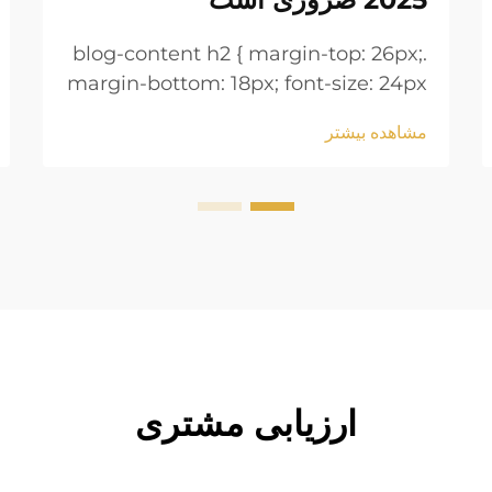
.blog-content h2 { margin-top: 26px;
margin-bottom: 18px; font-size: 24px
!important; font-weight: 600; line-
مشاهده بیشتر
height: normal; } .blog-content h3 {
margin-top: 26px; margin-bottom:
18px; font-size: 20px !important;
font-w...
ارزیابی مشتری