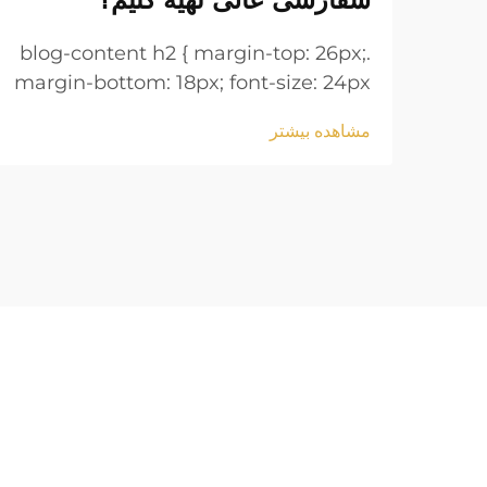
.blog-content h2 { margin-top: 26px;
margin-bottom: 18px; font-size: 24px
!important; font-weight: 600; line-
مشاهده بیشتر
height: normal; } .blog-content h3 {
margin-top: 26px; margin-bottom:
18px; font-size: 20px !important;
font-w...