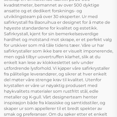
kvadratmeter, bemannet av over 500 dyktige
ansatte og et dedikert forsknings- og
utviklingsteam på over 30 eksperter. Ur med
safirkrystall fra Baoruihua er designet for å møte de
høyeste standardene for kvalitet og estetikk.
Safirkrystall, kjent for sin bemerkelsesverdige
hardhet og motstand mot skrape, er et perfekt valg
for urskiver som må tåle tidens tæer. Våre ur har
safirkrystaller som ikke bare er visuelt imponerende,
men også tilbyr uovertruffen klarhet, slik at du
enkelt kan lese av klokkeslettet selv under
utfordrende lysforhold. Vi kjøper våre safirkrystaller
fra pålitelige leverandører, og sikrer at hver enkelt
del møter våre strenge krav til kvalitet. Utenfor
krystallen er våre ur nøyaktig produsert med
høykvalitets materialer som rustfritt stål, edle
metaller og K-gull. Vårt designerteam henter
inspirasjon både fra klassiske og samtidsstiler, og
skaper ur som appellerer til et bredt spekter av
smak og preferanser. Om du søker etter et enkelt