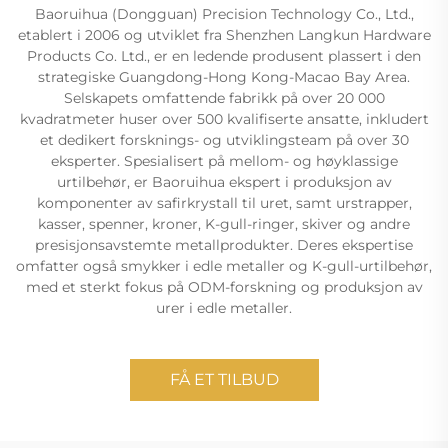
Baoruihua (Dongguan) Precision Technology Co., Ltd.,
etablert i 2006 og utviklet fra Shenzhen Langkun Hardware
Products Co. Ltd., er en ledende produsent plassert i den
strategiske Guangdong-Hong Kong-Macao Bay Area.
Selskapets omfattende fabrikk på over 20 000
kvadratmeter huser over 500 kvalifiserte ansatte, inkludert
et dedikert forsknings- og utviklingsteam på over 30
eksperter. Spesialisert på mellom- og høyklassige
urtilbehør, er Baoruihua ekspert i produksjon av
komponenter av safirkrystall til uret, samt urstrapper,
kasser, spenner, kroner, K-gull-ringer, skiver og andre
presisjonsavstemte metallprodukter. Deres ekspertise
omfatter også smykker i edle metaller og K-gull-urtilbehør,
med et sterkt fokus på ODM-forskning og produksjon av
urer i edle metaller.
FÅ ET TILBUD