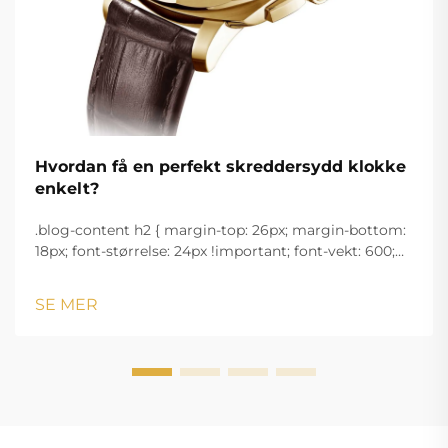
Hvordan få en perfekt skreddersydd klokke
enkelt?
.blog-content h2 { margin-top: 26px; margin-bottom:
18px; font-størrelse: 24px !important; font-vekt: 600;
linjeavstand: normal; } .blog-content h3 { margin-top:
26px; margin-bottom: 18px; font-størrelse: 20px
SE MER
!important; font-v...