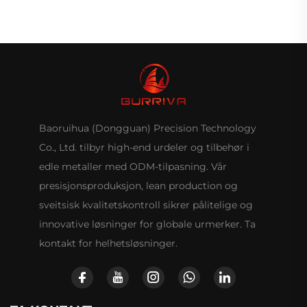
Baoruihua (Dongguan) Precision Technology
Co., Ltd. tilbyr high-end urdeler og tilbehør i
edle metaller med ODM-tilpasning. Vår
presisjonsproduksjon, lean production og
sveitsisk kvalitetskontroll sikrer pålitelige og
innovative løsninger for globale urmerker. Ta
kontakt for helhetsløsninger.