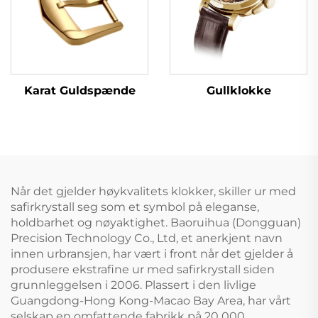
Karat Guldspænde
Gullklokke
Når det gjelder høykvalitets klokker, skiller ur med
safirkrystall seg som et symbol på eleganse,
holdbarhet og nøyaktighet. Baoruihua (Dongguan)
Precision Technology Co., Ltd, et anerkjent navn
innen urbransjen, har vært i front når det gjelder å
produsere ekstrafine ur med safirkrystall siden
grunnleggelsen i 2006. Plassert i den livlige
Guangdong-Hong Kong-Macao Bay Area, har vårt
selskap en omfattende fabrikk på 20 000