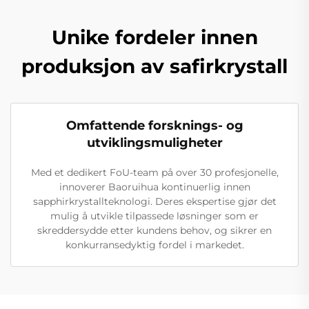
Unike fordeler innen
produksjon av safirkrystall
Omfattende forsknings- og
utviklingsmuligheter
Med et dedikert FoU-team på over 30 profesjonelle,
innoverer Baoruihua kontinuerlig innen
sapphirkrystallteknologi. Deres ekspertise gjør det
mulig å utvikle tilpassede løsninger som er
skreddersydde etter kundens behov, og sikrer en
konkurransedyktig fordel i markedet.