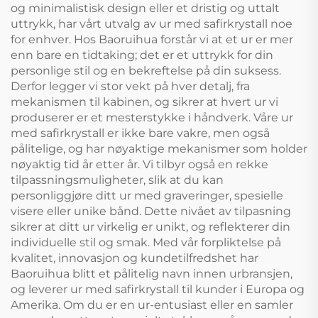
og minimalistisk design eller et dristig og uttalt
uttrykk, har vårt utvalg av ur med safirkrystall noe
for enhver. Hos Baoruihua forstår vi at et ur er mer
enn bare en tidtaking; det er et uttrykk for din
personlige stil og en bekreftelse på din suksess.
Derfor legger vi stor vekt på hver detalj, fra
mekanismen til kabinen, og sikrer at hvert ur vi
produserer er et mesterstykke i håndverk. Våre ur
med safirkrystall er ikke bare vakre, men også
pålitelige, og har nøyaktige mekanismer som holder
nøyaktig tid år etter år. Vi tilbyr også en rekke
tilpassningsmuligheter, slik at du kan
personliggjøre ditt ur med graveringer, spesielle
visere eller unike bånd. Dette nivået av tilpasning
sikrer at ditt ur virkelig er unikt, og reflekterer din
individuelle stil og smak. Med vår forpliktelse på
kvalitet, innovasjon og kundetilfredshet har
Baoruihua blitt et pålitelig navn innen urbransjen,
og leverer ur med safirkrystall til kunder i Europa og
Amerika. Om du er en ur-entusiast eller en samler