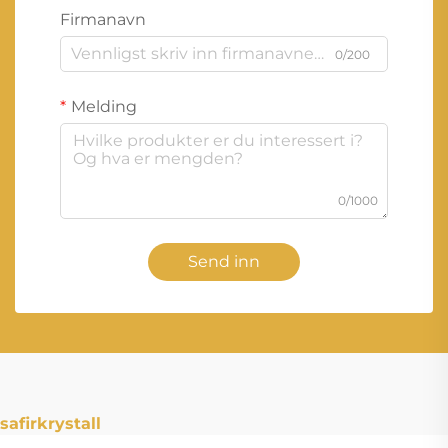
Firmanavn
0/200
Melding
0/1000
Send inn
safirkrystall