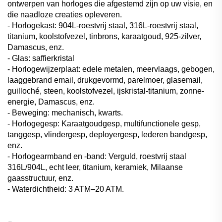
ontwerpen van horloges die afgestemd zijn op uw visie, en
die naadloze creaties opleveren.
- Horlogekast: 904L-roestvrij staal, 316L-roestvrij staal,
titanium, koolstofvezel, tinbrons, karaatgoud, 925-zilver,
Damascus, enz.
- Glas: saffierkristal
- Horlogewijzerplaat: edele metalen, meervlaags, gebogen,
laaggebrand email, drukgevormd, parelmoer, glasemail,
guilloché, steen, koolstofvezel, ijskristal-titanium, zonne-
energie, Damascus, enz.
- Beweging: mechanisch, kwarts.
- Horlogegesp: Karaatgoudgesp, multifunctionele gesp,
tanggesp, vlindergesp, deployergesp, lederen bandgesp,
enz.
- Horlogearmband en -band: Verguld, roestvrij staal
316L/904L, echt leer, titanium, keramiek, Milaanse
gaasstructuur, enz.
- Waterdichtheid: 3 ATM–20 ATM.