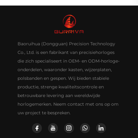
Baoruihua (Dongguan) Precision Technology
Co., Ltd. is een fabrikant van precisiehorloges
die zich specialiseert in OEM- en ODM-horloge-
onderdelen, waaronder kasten, wijzerplaten,
polsbanden en gespen. Wij bieden stabiele
productie, strenge kwaliteitscontrole en
betrouwbare levering aan wereldwijde
horlogemerken. Neem contact met ons op om
uw project te bespreken.