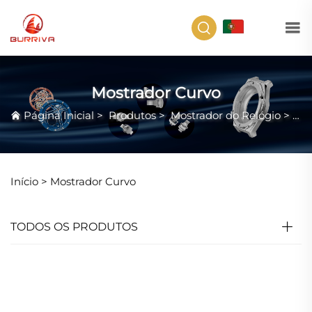
PT
Mostrador Curvo
Página Inicial
>
Produtos
>
Mostrador do Relógio
>
Mo
Início >
Mostrador Curvo
TODOS OS PRODUTOS