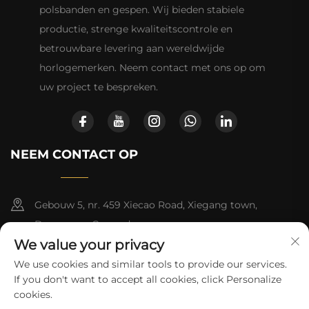
polsbanden en gespen. Wij bieden stabiele
productie, strenge kwaliteitscontrole en
betrouwbare levering aan wereldwijde
horlogemerken. Neem contact met ons op om
uw project te bespreken.
NEEM CONTACT OP
Gebouw 5, nr. 459 Xiecao Road, Xiegang town,
Dongguan, Guangdong
We value your privacy
+852-8402 6198
We use cookies and similar tools to provide our services.
If you don't want to accept all cookies, click Personalize
[email protected]
cookies.