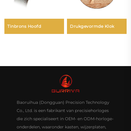
Drukgevormde Klok
Tinbrons Hoofd
Baoruihua (Dongguan) Precision Technology
Co., Ltd. is een fabrikant van precisiehorloges
die zich specialiseert in OEM- en ODM-horloge-
onderdelen, waaronder kasten, wijzerplaten,