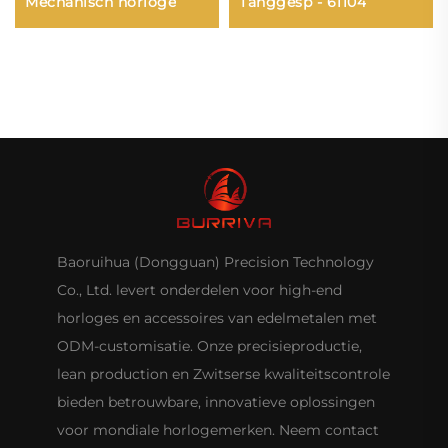
Mechanisch horloge
Tanggesp - 61104
Baoruihua (Dongguan) Precision Technology
Co., Ltd. levert onderdelen voor high-end
horloges en accessoires van edelmetalen met
ODM-customisatie. Onze precisieproductie,
lean production en Zwitserse kwaliteitscontrole
bieden betrouwbare, innovatieve oplossingen
voor mondiale horlogemerken. Neem contact