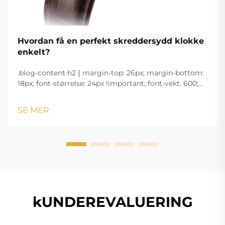
Hvordan få en perfekt skreddersydd klokke
enkelt?
.blog-content h2 { margin-top: 26px; margin-bottom:
18px; font-størrelse: 24px !important; font-vekt: 600;
linjeavstand: normal; } .blog-content h3 { margin-top:
26px; margin-bottom: 18px; font-størrelse: 20px
SE MER
!important; font-v...
kUNDEREVALUERING