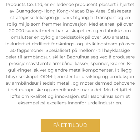
Products Co. Ltd, er en ledende produsent plassert i hjertet
av Guangdong-Hong Kong-Macao Bay Area. Selskapets
strategiske lokasjon gir unik tilgang til transport og en
rolig miljø som fremmer innovasjon. Med et areal på over
20 000 kvadratmeter har selskapet en egen fabrikk som
omslutter en dyktig arbeidsstokk på over 500 ansatte,
inkludert et dedikert forsknings- og utviklingsteam på over
30 fagpersoner. Spesialisert på mellom- til høyklassige
deler til armbåndsur, skiller Baoruihua seg ved å produsere
presisjonsavstemte armbånd, kasser, spenner, kroner, K-
gull-ringer, skiver og andre metallkomponenter. I tillegg
tilbyr selskapet ODM-tjenester for utvikling og produksjon
av armbåndsur i ædelt metall, og møter dermed behovene
i det europeiske og amerikanske markedet. Med et løftet
løfte om kvalitet og innovasjon, står Baoruihua som et
eksempel på excellens innenfor urdelindustrien.
FÅ ET TILBUD