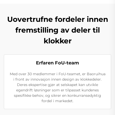
Uovertrufne fordeler innen
fremstilling av deler til
klokker
Erfaren FoU-team
Med over 30 medlemmer i FoU-teamet, er Baoruihua
i front av innovasjon innen design av klokkedeler.
Deres ekspertise gjør at selskapet kan utvikle
egendrift løsninger som er tilpasset kundenes
spesifikke behov, og sikrer en konkurransedyktig
fordel i markedet.