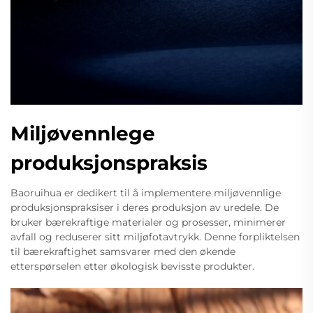
Miljøvennlege
produksjonspraksis
Baoruihua er dedikert til å implementere miljøvennlige
produksjonspraksiser i deres produksjon av uredele. De
bruker bærekraftige materialer og prosesser, minimerer
avfall og reduserer sitt miljøfotavtrykk. Denne forpliktelsen
til bærekraftighet samsvarer med den økende
etterspørselen etter økologisk bevisste produkter.