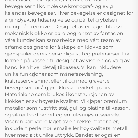
bevegelser til komplekse kronograf- og evig
kalender bevegelser. Hver bevegelse er designet for
å gi nøyaktig tidsangivelse og pålitelig ytelse i
mange år fremover. Designet av en egentilpasset
mekanisk klokke er bare begrenset av fantasien.
Våre kunder kan samarbeide med vårt team av
erfarne designere for å skape en klokke som
gjenspeiler deres personlige stil og preferanser. Fra
formen på kassen til designet av viseren og valg av
hånd, kan hver detalj tilpasses. Vi kan inkludere
unike funksjoner som månefasevisning,
kraftreservvisning, eller til og med graverte
bevegelser for å gjøre klokken virkelig unik.
Materialene som brukes i konstruksjonen av
klokken er av høyeste kvalitet. Vi kjøper premium
metaller som rustfritt stål, gull og platina til kassen,
og sikrer holdbarhet og en luksuriøs utseende.
Viseren kan være laget av en rekke materialer,
inkludert perlemor, email eller høykvalitets metall,
hver med sitt unike uttrykk. Bandet er også en