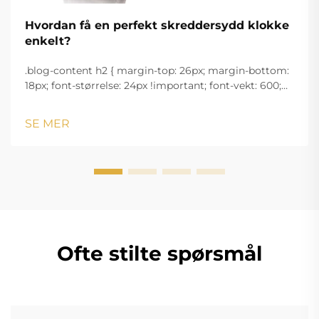
Hvordan få en perfekt skreddersydd klokke
enkelt?
.blog-content h2 { margin-top: 26px; margin-bottom:
18px; font-størrelse: 24px !important; font-vekt: 600;
linjeavstand: normal; } .blog-content h3 { margin-top:
26px; margin-bottom: 18px; font-størrelse: 20px
SE MER
!important; font-v...
Ofte stilte spørsmål