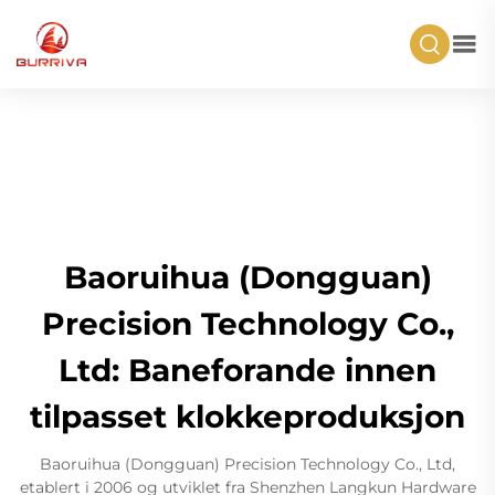
Baoruihua (Dongguan)
Precision Technology Co.,
Ltd: Baneforande innen
tilpasset klokkeproduksjon
Baoruihua (Dongguan) Precision Technology Co., Ltd,
etablert i 2006 og utviklet fra Shenzhen Langkun Hardware