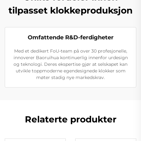
tilpasset klokkeproduksjon
Omfattende R&D-ferdigheter
Med et dedikert FoU-team på over 30 profesjonelle,
innoverer Baoruihua kontinuerlig innenfor urdesign
og teknologi. Deres ekspertise gjør at selskapet kan
utvikle toppmoderne egendesignede klokker som
møter stadig nye markedskrav.
Relaterte produkter