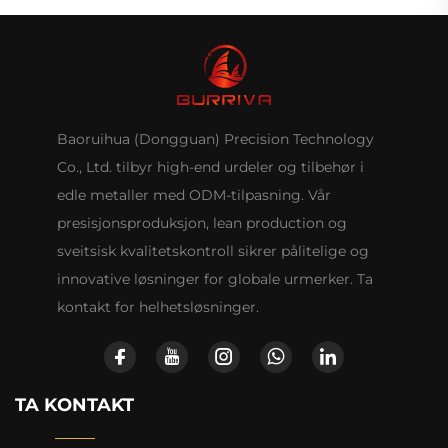
Baoruihua (Dongguan) Precision Technology
Co., Ltd. tilbyr high-end urdeler og tilbehør i
edle metaller med ODM-tilpasning. Vår
presisjonsproduksjon, lean production og
sveitsisk kvalitetskontroll sikrer pålitelige og
innovative løsninger for globale urmerker. Ta
kontakt for helhetsløsninger.
TA KONTAKT