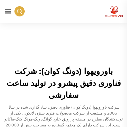
باورویهوا (دونگ کوان): شرکت
فناوری دقیق پیشرو در تولید ساعت
سفارشی
شرکت باورویهوا (دونگ کوان) فناوری دقیق، بنیان‌گذاری شده در سال
2006 و منشعب از شرکت محصولات فلزی شنژن لانکون، یکی از
تولیدکنندگان مطرح در منطقه پررونق خلیج گوانگ‌دونگ-هونگ کنگ-ماکائو
است. این شرکت دارای یک مجتمع گسترده به مساحت بیش از 20,000