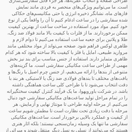
طراحی صفحه و انتخاب عقربه‌ها، هر جزء قابل سفارشی‌سازی
است. ما می‌توانیم ویژگی‌های منحصر به فردی مانند نمایش
فازهای ماه، نشانگر ذخیره انرژی یا حتی مکانیسم‌های حکاکی
شده سفارشی را در ساعت ادغام کنیم تا آن را واقعاً یکی از نوع
خود کنیم. مواد مورد استفاده در ساخت ساعت از بهترین کیفیت
ممکن برخوردارند. ما از فلزات با کیفیت بالا مانند فولاد ضد زنگ،
طلا و پلاتین برای جعبه ساعت استفاده می‌کنیم تا دوام لازم و
ظاهری لوکس فراهم شود. صفحه می‌تواند از مواد مختلفی مانند
مروارید طبیعی، امایل یا فلز با کیفیت بالا ساخته شود که هر کدام
ظاهری متمایز دارند. استفاده از جنس مناسب برای بند نیز بخش
مهمی از طراحی ساعت مکانیکی سفارشی است. ما گزینه‌های
متنوعی از بندها را ارائه می‌دهیم، از جنس چرم اصیل با رنگ‌ها و
بافت‌های مختلف تا بندهای فولادی ضد زنگ یا لاستیکی. هر بند با
دقت انتخاب می‌شود تا با طراحی کلی ساعت هماهنگی داشته
باشد. در شرکت باورویهوا، ما یک فرآیند کنترل کیفیت سختگیرانه
را در تمام مراحل تولید ساعت‌های مکانیکی سفارشی خود دنبال
می‌کنیم. از مرحله اولیه طراحی تا مونتاژ نهایی و آزمایش، هر
مرحله با دقت زیادی تحت نظارت است تا مطمئن شویم ساعت
از کیفیت و عملکرد بالایی برخوردار است. ساعت‌های مکانیکی
سفارشی ما تنها یک وسیله زمان‌سنجی نیستند؛ بلکه اثار هنری
هستند که می‌توانند از نسلی به نسل دیگر منتقل شوند و میراثی از