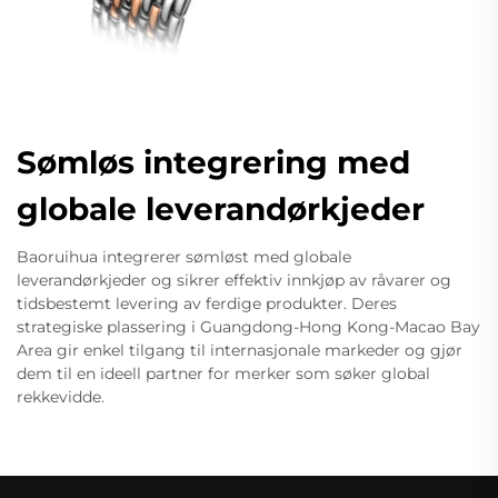
Sømløs integrering med
globale leverandørkjeder
Baoruihua integrerer sømløst med globale
leverandørkjeder og sikrer effektiv innkjøp av råvarer og
tidsbestemt levering av ferdige produkter. Deres
strategiske plassering i Guangdong-Hong Kong-Macao Bay
Area gir enkel tilgang til internasjonale markeder og gjør
dem til en ideell partner for merker som søker global
rekkevidde.