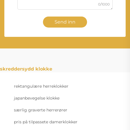
0/1000
Send inn
skreddersydd klokke
rektangulære herreklokker
japanbevegelse klokke
særlig graverte herrerører
pris på tilpassete damerklokker