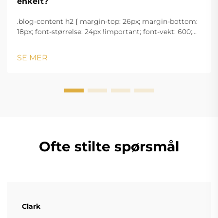
enkelt?
.blog-content h2 { margin-top: 26px; margin-bottom:
18px; font-størrelse: 24px !important; font-vekt: 600;
linjeavstand: normal; } .blog-content h3 { margin-top:
26px; margin-bottom: 18px; font-størrelse: 20px
SE MER
!important; font-v...
Ofte stilte spørsmål
Clark