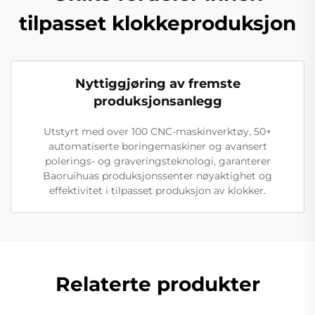
tilpasset klokkeproduksjon
Nyttiggjøring av fremste
produksjonsanlegg
Utstyrt med over 100 CNC-maskinverktøy, 50+
automatiserte boringemaskiner og avansert
polerings- og graveringsteknologi, garanterer
Baoruihuas produksjonssenter nøyaktighet og
effektivitet i tilpasset produksjon av klokker.
Relaterte produkter