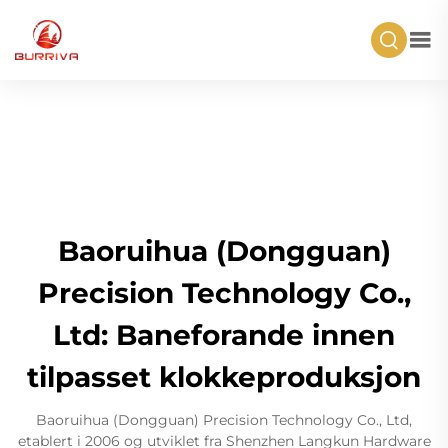
Baoruihua (Dongguan)
Precision Technology Co.,
Ltd: Baneforande innen
tilpasset klokkeproduksjon
Baoruihua (Dongguan) Precision Technology Co., Ltd,
etablert i 2006 og utviklet fra Shenzhen Langkun Hardware