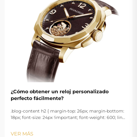
¿Cómo obtener un reloj personalizado
perfecto fácilmente?
.blog-content h2 { margin-top: 26px; margin-bottom:
18px; font-size: 24px !important; font-weight: 600; line-
height: normal; } .blog-content h3 { margin-top: 26px;
margin-bottom: 18px; font-size: 20px !important; font-
VER MÁS
w...