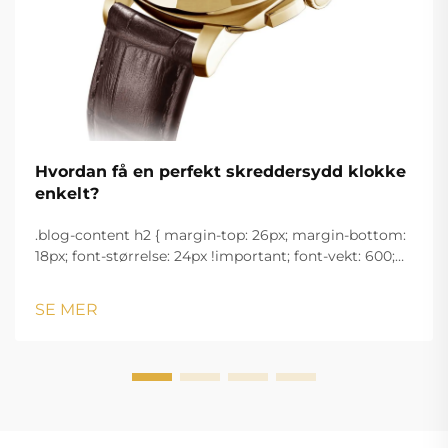
Hvordan få en perfekt skreddersydd klokke
enkelt?
.blog-content h2 { margin-top: 26px; margin-bottom:
18px; font-størrelse: 24px !important; font-vekt: 600;
linjeavstand: normal; } .blog-content h3 { margin-top:
26px; margin-bottom: 18px; font-størrelse: 20px
SE MER
!important; font-v...