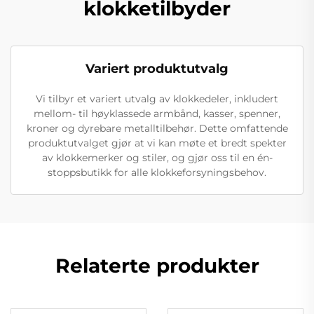
klokketilbyder
Variert produktutvalg
Vi tilbyr et variert utvalg av klokkedeler, inkludert
mellom- til høyklassede armbånd, kasser, spenner,
kroner og dyrebare metalltilbehør. Dette omfattende
produktutvalget gjør at vi kan møte et bredt spekter
av klokkemerker og stiler, og gjør oss til en én-
stoppsbutikk for alle klokkeforsyningsbehov.
Relaterte produkter