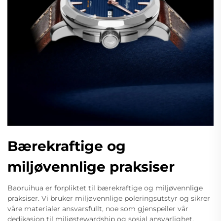
Bærekraftige og
miljøvennlige praksiser
Baoruihua er forpliktet til bærekraftige og miljøvennlige
praksiser. Vi bruker miljøvennlige poleringsutstyr og sikrer
våre materialer ansvarsfullt, noe som gjenspeiler vår
dedikasjon til miljøstewardship og sosial ansvarlighet.