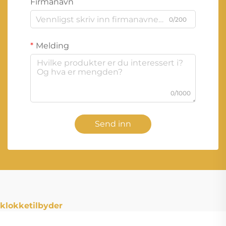
Firmanavn
0/200
Melding
0/1000
Send inn
klokketilbyder