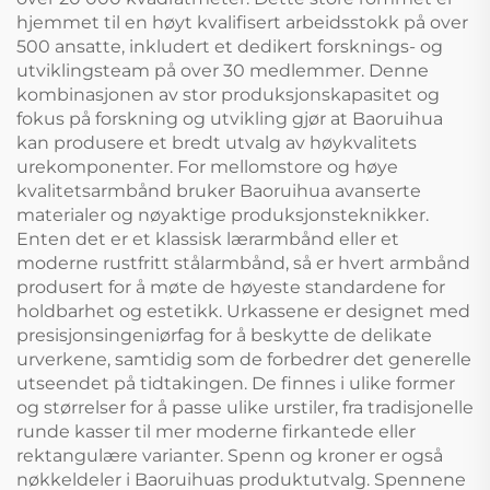
hjemmet til en høyt kvalifisert arbeidsstokk på over
500 ansatte, inkludert et dedikert forsknings- og
utviklingsteam på over 30 medlemmer. Denne
kombinasjonen av stor produksjonskapasitet og
fokus på forskning og utvikling gjør at Baoruihua
kan produsere et bredt utvalg av høykvalitets
urekomponenter. For mellomstore og høye
kvalitetsarmbånd bruker Baoruihua avanserte
materialer og nøyaktige produksjonsteknikker.
Enten det er et klassisk lærarmbånd eller et
moderne rustfritt stålarmbånd, så er hvert armbånd
produsert for å møte de høyeste standardene for
holdbarhet og estetikk. Urkassene er designet med
presisjonsingeniørfag for å beskytte de delikate
urverkene, samtidig som de forbedrer det generelle
utseendet på tidtakingen. De finnes i ulike former
og størrelser for å passe ulike urstiler, fra tradisjonelle
runde kasser til mer moderne firkantede eller
rektangulære varianter. Spenn og kroner er også
nøkkeldeler i Baoruihuas produktutvalg. Spennene