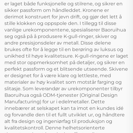
er laget både funksjonelle og stilrene, og sikrer en
sikker passform om håndleddet. Kronene er
derimot konstruert for jevn drift, og gjør det lett å
stille klokken og oppspole den. I tillegg til disse
vanlige urekomponentene, spesialiserer Baoruihua
seg også på å produsere K-gull-ringer, skiver og
andre presisjonsdeler av metall. Disse delene
brukes ofte for å legge til en berøring av luksus og
unikhed til høye kvalitetsure. K-gull-ringene er laget
med stor oppmerksomhet på detaljer, og sikrer en
perfekt passform og et blitsende utseende. Skivene
er designet for å være klare og lettleste, med
materialer av høy kvalitet som motstår farging og
slitasje. Som leverandør av urekomponenter tilbyr
Baoruihua også ODM-tjenester (Original Design
Manufacturing) for ur i edelmetaller. Dette
innebærer at selskapet kan ta imot en kundes idé
og forvandle den til et fullt utviklet ur, og håndtere
alt fra design og ingeniørfag til produksjon og
kvalitetskontroll. Denne helhetsorienterte