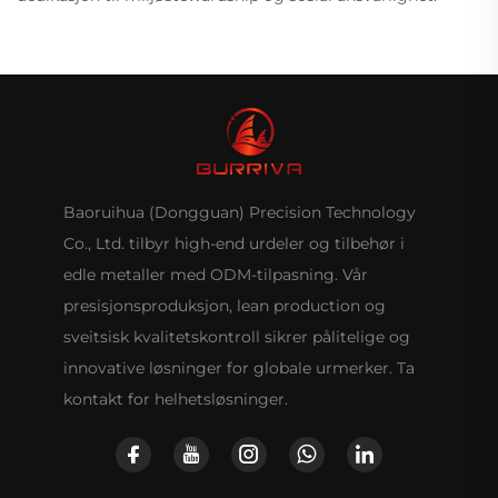
Baoruihua (Dongguan) Precision Technology
Co., Ltd. tilbyr high-end urdeler og tilbehør i
edle metaller med ODM-tilpasning. Vår
presisjonsproduksjon, lean production og
sveitsisk kvalitetskontroll sikrer pålitelige og
innovative løsninger for globale urmerker. Ta
kontakt for helhetsløsninger.