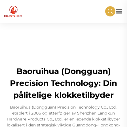
Baoruihua (Dongguan)
Precision Technology: Din
pålitelige klokketilbyder
Baoruihua (Dongguan) Precision Technology Co., Ltd.,
etablert i 2006 og etterfølger av Shenzhen Langkun
Hardware Products Co., Ltd., er en ledende klokketilbyder
lokalisert i den strategisk viktige Guangdong-Hongkong-