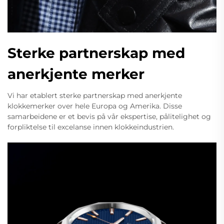
Sterke partnerskap med
anerkjente merker
Vi har etablert sterke partnerskap med anerkjente
klokkemerker over hele Europa og Amerika. Disse
samarbeidene er et bevis på vår ekspertise, pålitelighet og
forpliktelse til excelanse innen klokkeindustrien.