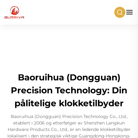
Baoruihua (Dongguan)
Precision Technology: Din
pålitelige klokketilbyder
Baoruihua (Dongguan) Precision Technology Co., Ltd.,
etablert i 2006 og etterfølger av Shenzhen Langkun
Hardware Products Co., Ltd., er en ledende klokketilbyder
lokalisert i den strategisk viktige Guangdong-Hongkong-