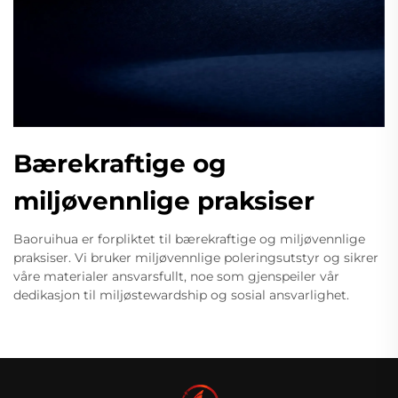
Bærekraftige og
miljøvennlige praksiser
Baoruihua er forpliktet til bærekraftige og miljøvennlige
praksiser. Vi bruker miljøvennlige poleringsutstyr og sikrer
våre materialer ansvarsfullt, noe som gjenspeiler vår
dedikasjon til miljøstewardship og sosial ansvarlighet.