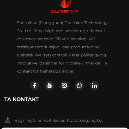
Baoruihua (Dongguan) Precision Technology
Co., Ltd. tilbyr high-end urdeler og tilbehør i
edle metaller med ODM-tilpasning. Vår
presisjonsproduksjon, lean production og
sveitsisk kvalitetskontroll sikrer pålitelige og
innovative løsninger for globale urmerker. Ta
kontakt for helhetsløsninger.
TA KONTAKT
Bygning 5, nr. 459 Xiecao Road, Xiegang by,
Dongguan, Guangdong