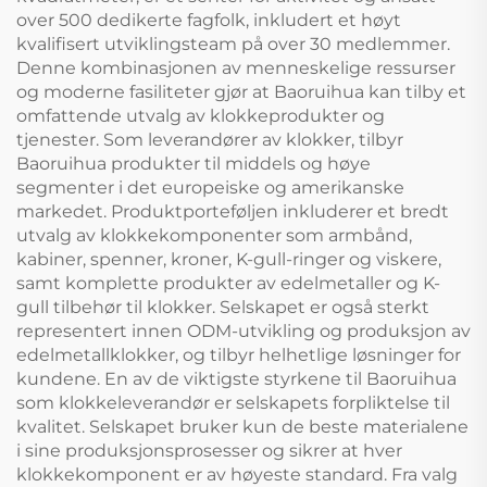
over 500 dedikerte fagfolk, inkludert et høyt
kvalifisert utviklingsteam på over 30 medlemmer.
Denne kombinasjonen av menneskelige ressurser
og moderne fasiliteter gjør at Baoruihua kan tilby et
omfattende utvalg av klokkeprodukter og
tjenester. Som leverandører av klokker, tilbyr
Baoruihua produkter til middels og høye
segmenter i det europeiske og amerikanske
markedet. Produktporteføljen inkluderer et bredt
utvalg av klokkekomponenter som armbånd,
kabiner, spenner, kroner, K-gull-ringer og viskere,
samt komplette produkter av edelmetaller og K-
gull tilbehør til klokker. Selskapet er også sterkt
representert innen ODM-utvikling og produksjon av
edelmetallklokker, og tilbyr helhetlige løsninger for
kundene. En av de viktigste styrkene til Baoruihua
som klokkeleverandør er selskapets forpliktelse til
kvalitet. Selskapet bruker kun de beste materialene
i sine produksjonsprosesser og sikrer at hver
klokkekomponent er av høyeste standard. Fra valg