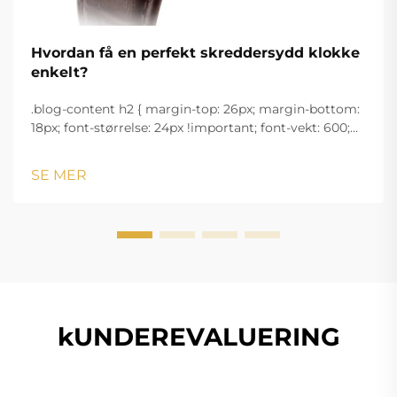
Hvordan få en perfekt skreddersydd klokke
enkelt?
.blog-content h2 { margin-top: 26px; margin-bottom:
18px; font-størrelse: 24px !important; font-vekt: 600;
linjeavstand: normal; } .blog-content h3 { margin-top:
26px; margin-bottom: 18px; font-størrelse: 20px
SE MER
!important; font-v...
kUNDEREVALUERING