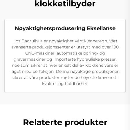
klokketilbyder
Nøyaktighetsprodusering Eksellanse
Hos Baoruihua er nøyaktighet vårt kjennetegn. Vårt
avanserte produksjonssenter er utstyrt med over 100
CNC-maskiner, automatiske boring- og
gravermaskiner og importerte hydrauliske presser,
noe som sikrer at hver enkelt del av klokkene våre er
laget med perfeksjon. Denne nøyaktige produksjonen
sikrer at våre produkter møter de høyeste kravene til
kvalitet og holdbarhet.
Relaterte produkter