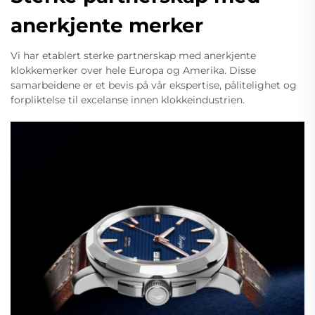
anerkjente merker
Vi har etablert sterke partnerskap med anerkjente
klokkemerker over hele Europa og Amerika. Disse
samarbeidene er et bevis på vår ekspertise, pålitelighet og
forpliktelse til excelanse innen klokkeindustrien.