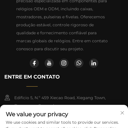
precisão especializada em componentes para
relógios OEM e ODM, incluindo caixas,
mostradores, pulseiras e fivelas. Oferecemos
produção estável, controle rigoroso de
qualidade e fornecimento confiável para
marcas globais de relógios. Entre em contato
conosco para discutir seu projeto.
ENTRE EM CONTATO
Edifício 5, N.º 459 Xiecao Road, Xiegang Town,
Dongguan, Guangdong
We value your privacy
+852-8402 6198
We use cookies and similar tools to provide our services.