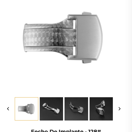
Fecho De Implante - 128#