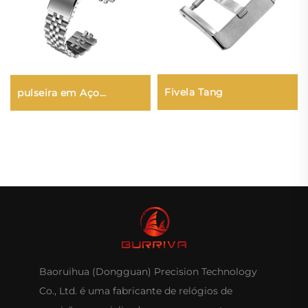
Fivela Tang
pulseira em Aço
Inoxidável 316L
Baoruihua (Dongguan) Precision Technology
Co., Ltd. é uma fabricante de relógios de