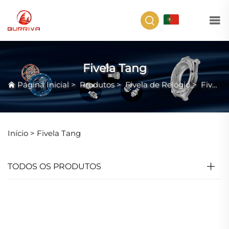
PT
Fivela Tang
Página Inicial
>
Produtos
>
Fivela de Relógio
>
Fivela Tang
Início >
Fivela Tang
TODOS OS PRODUTOS