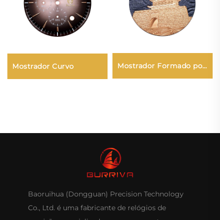
Mostrador Formado por
Mostrador Curvo
Pressão
Baoruihua (Dongguan) Precision Technology
Co., Ltd. é uma fabricante de relógios de