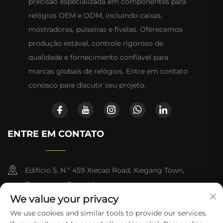
precisão especializada em componentes para
relógios OEM e ODM, incluindo caixas,
mostradores, pulseiras e fivelas. Oferecemos
produção estável, controle rigoroso de
qualidade e fornecimento confiável para
marcas globais de relógios. Entre em contato
conosco para discutir seu projeto.
ENTRE EM CONTATO
Edifício 5, N.º 459 Xiecao Road, Xiegang Town,
Dongguan, Guangdong
We value your privacy
+852-8402 6198
We use cookies and similar tools to provide our services.