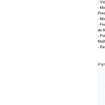
- Vi
- Mo
Pres
- Mo
- Fi
de A
- Pu
Malh
- R
Pa