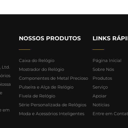
NOSSOS PRODUTOS
LINKS RÁP
Caixa do Relógio
Página Inicial
 Ltd.
Mostrador do Relógio
Sobre Nós
órios
Componentes de Metal Precioso
Produtos
Nossa
Pulseira e Alça de Relógio
Serviço
de
Fivela de Relógio
Apoiar
Série Personalizada de Relógios
Notícias
re em
Moda e Acessórios Inteligentes
Entre em Conta