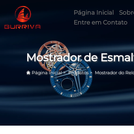
Página Inicial
Sobr
Entre em Contato
Mostrador de Esmal
Página Inicial
>
Produtos
>
Mostrador do Rel