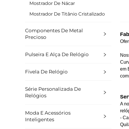
Mostrador De Nácar
Mostrador De Titânio Cristalizado
Componentes De Metal
Fab
Precioso
Ofer
Pulseira E Alça De Relógio
Noss
Curv
em E
Fivela De Relógio
com 
Série Personalizada De
Relógios
Ser
A no
reló
Moda E Acessórios
- Ca
Inteligentes
Quil