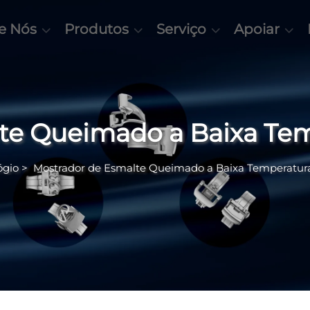
e Nós
Produtos
Serviço
Apoiar
te Queimado a Baixa Te
ógio
>
Mostrador de Esmalte Queimado a Baixa Temperatur