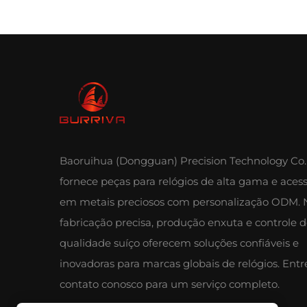
Baoruihua (Dongguan) Precision Technology Co.,
fornece peças para relógios de alta gama e acess
em metais preciosos com personalização ODM. 
fabricação precisa, produção enxuta e controle 
qualidade suíço oferecem soluções confiáveis e
inovadoras para marcas globais de relógios. Ent
contato conosco para um serviço completo.