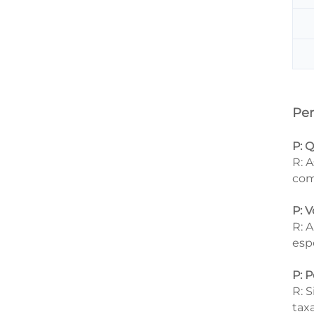
Per
P: 
R: 
com
P: 
R: 
esp
P: 
R: 
tax