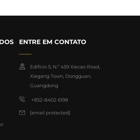
IDOS
ENTRE EM CONTATO
Edifício 5, N.º 459 Xiecao Road,
Xiegang Town, Dongguan,
Guangdong
+852-8402 6198
[email protected]
to