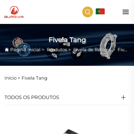
PT
Fivela Tang
Página Inicial
>
Produtos
>
Fivela de Relógio
>
Fivela Tang
Início >
Fivela Tang
TODOS OS PRODUTOS