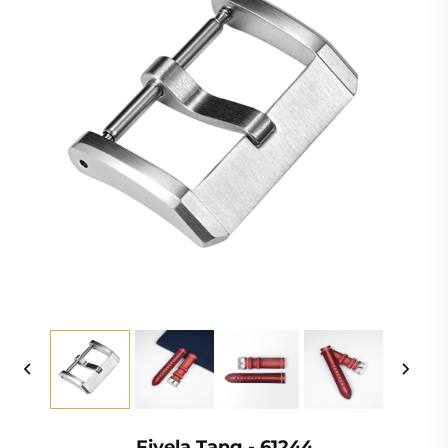
Fivela Tang - 61244