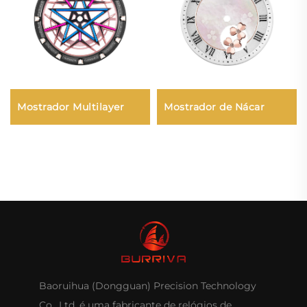
Mostrador Multilayer
Mostrador de Nácar
Baoruihua (Dongguan) Precision Technology
Co., Ltd. é uma fabricante de relógios de