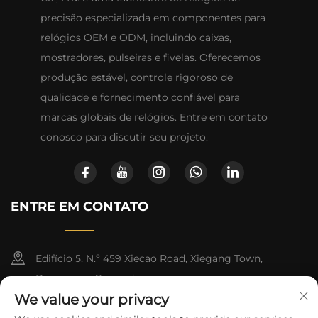
precisão especializada em componentes para
relógios OEM e ODM, incluindo caixas,
mostradores, pulseiras e fivelas. Oferecemos
produção estável, controle rigoroso de
qualidade e fornecimento confiável para
marcas globais de relógios. Entre em contato
conosco para discutir seu projeto.
ENTRE EM CONTATO
Edifício 5, N.º 459 Xiecao Road, Xiegang Town,
Dongguan, Guangdong
We value your privacy
+852-8402 6198