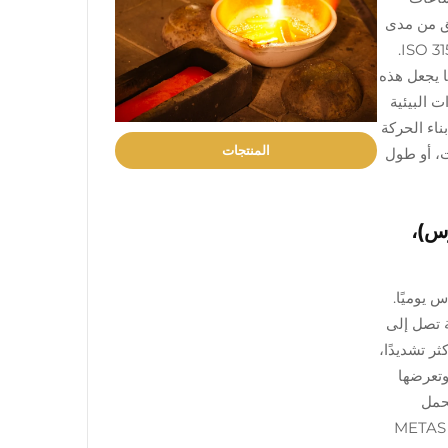
 الاختبارات تحقق من مدى
قدرة الحركة على الحفاظ على الوقت أثناء وضعها بطرق مختلفة وتعرضها لمجموعات مختلفة من درجات الحرارة وفقًا لمعايير ISO 3159.
 لقب الكرونومتر. ما يجعل هذه
 البيئية
ناء الحركة
المنتجات
دمات، أو طول
عالم الحقيقي، مقاومة المغناطيسية (15,000 غاوس)،
س يوميًا.
ة تصل إلى
ثر تشديدًا،
وتعرضها
تحمل
الصدمات بشكل شامل، مما يضمن عمل الساعة بأكملها بموثوقية، وليس فقط آلتها الداخلية. ويُشير خبراء الساعات إلى أن معايير METAS