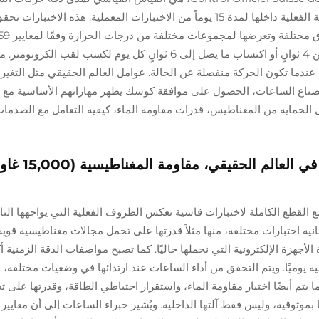
الميكانيكية. عندما يتم اختبار الساعات، يتم اختبار الحركة الفعلية داخلها لمدة 15 يوماً من الاختبارات المعملية. هذه
تحتاج الساعة إلى البقاء ضمن نطاق عدم فقدان أكثر من 4 ثوانٍ أو اكتساب ما يصل إلى 6 ثوانٍ كل يوم لكسب
ندما تكون الحركة منفصلة عن الحالة. عوامل العالم الحقيقي مثل التغيرات
بة لصناع الساعات، الحصول على موافقة كوسك يظهر مهاراتهم الأساسية مع ب
ك أن COSC لا تختبر أشياء مثل الحماية من المغناطيس، قدرات مقاومة الماء، كيفية التعامل مع الص
شهادة METAS ماستر كرونو ميتر: الأداء في ال
، حيث تخضع القطع الكاملة لاختبارات قاسية تعكس الظروف الفعلية التي يواجهها النا
ة اختبارات مختلفة، منها مثلاً قدرتها على تحمل مجالات مغناطيسية قوي
الأجهزة الإلكترونية التي نحملها حاليًا. كما تصبح مواصفات الدقة الزمنية أك
 يوميًا. ويتم التحقق من أداء الساعات عند ارتدائها في وضعيات مختلفة، 
يتم أيضًا اختبار مقاومة الماء، واستقرار احتياطي الطاقة، وقدرتها على 