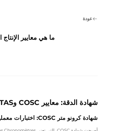
عودة
ما هي معايير الإنتاج 
شهادة الدقة: معايير COSC وMETAS لشركة تصنيع ساعات موثوقة
شهادة كرونو متر COSC: اختبارات معملية دقيقة للدقة الميكانيكية