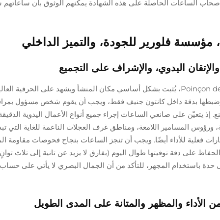
 تغطيها معايير COSC، ما يعني أن أصحاب الساعات الحاصلة على هذه الشهادة يمكنهم الوثوق بأن ساعا
 مؤسسة فلورير للجودة، والتميز الداخلي
لإتقان اليدوي، والإشراف على التجميع
خاتم جنيف، المعروف باللغة الفرنسية باسم Poinçon de Genève، يُثبت بشكل أساسي مكان المنشأ ويشهد على الحرفية ال
 وضبطها بدقة داخل كانتون جنيف فقط، ويجب أن يقوم شخص مسؤول بمراقب
. إذ يتعيّن على صانعي الساعات إجراء جميع أنواع الأعمال اليدوية الدقيق
ورؤوس المسامير اللامعة، ومناطق غرف العجلات الناعمة للغاية التي تب
عايير عام 2011، أصبح هناك اختبارات فعلية للأداء أيضًا. ويجب أن تنجز الساعات بنجاح فحوصات مقاومة 
قريبًا)، وقدرتها على الحفاظ على دقة توقيتها طوال اليوم (بفارق لا يزيد عن ثانية إلى ثلاث ثوا
 حدة باستخدام المجهر، للتأكد من أن الجمال البصري لا يأتي على حساب 
 الأداء والمظهر والمتانة على المدى الطويل