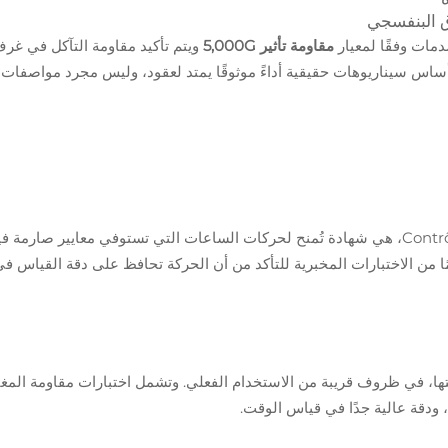
وق البنفسجي
دمات وفقًا لمعيار
مقاومة تأثير 5,000G
ويتم تأكيد مقاومة التآكل في غر
اس سيناريوهات حقيقية أداءً موثوقًا يمتد لعقود، وليس مجرد مواصفات
COSC، أو Contrôle Officiel Suisse des Chronomètres، هي شهادة تُمنح لحركات الساعات التي تستوفي معايير صا
قياس الوقت. وتشمل عملية الشهادة حوالي 15 يومًا من الاختبارات المخبرية للتأكد من أن الحركة تحافظ على دقة ال
ليس فقط حركتها، في ظروف قريبة من الاستخدام الفعلي. وتشمل اختبارات مقاومة الم