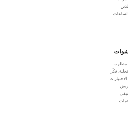
لذين
 الساعات
هو مطلوب.
لية. فكّر
لاختبارات
عريض
مواد تبقى
تمات