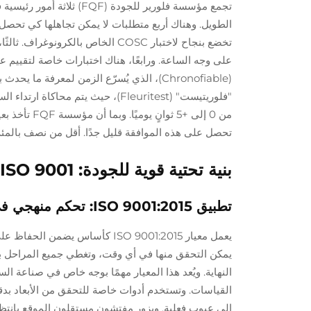
تجمع مؤسسة فلورير للجودة
الطويل. وهناك أربع متطلبات لا يمكن تجاهلها كي تحصل 
تخضع بنجاح لاختبار COSC الخاص ب
على وجه الساعة. ورابعًا، هناك اختبارات خاصة لتقييم ع
(Chronofiable)، الذي يُسرّع الزمن لمعرفة
من 0 إلى +5 
تحصل على هذه الموافقة قليل جدًا. أقل من نصف بالمئة
بنية تحتية قوية للجودة: ISO 9001، وتتبع المواد، والتحكم بالأبعاد
تطبيق ISO 9001:2015: تحكم منهجي في العمليات من التصميم حتى الفحص النهائي
يعمل معيار ISO 9001:2015 كأسا
يمكن التحقق منها في أي وقت، وتغطي جميع المراحل بد
النهاية. ويُعد هذا المعيار مهمًا بوجه خاص في صناعة ال
إلى عيوب فعلية. ويزور مفتشون مستقلون الموقع بانتظا