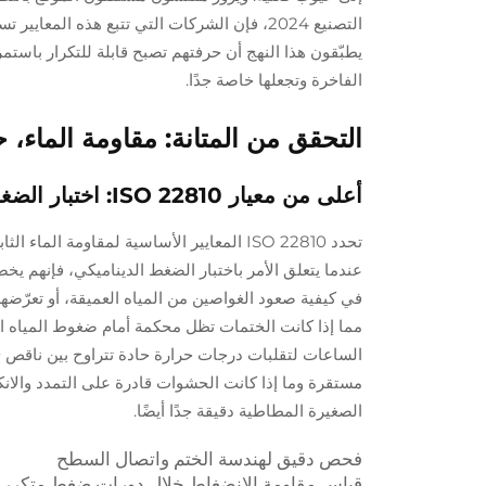
التصنيع 2024، فإن الشركات التي تتبع هذه المع
يطبّقون هذا النهج أن حرفتهم تصبح قابلة للتكرار باستم
الفاخرة وتجعلها خاصة جدًا.
التحقق من المتانة: مقاومة الماء، 
أعلى من معيار ISO 22810: اختبار الضغط الديناميكي، التغير الحراري، وبروتوكولات سلامة الحشوات
تحدد ISO 22810 المعايير الأساسية لمقاومة
عندما يتعلق الأمر باختبار الضغط الديناميكي، فإنهم 
في كيفية صعود الغواصين من المياه العميقة، أو تعرّضه
مما إذا كانت الختمات تظل محكمة أمام ضغوط المياه الح
مستقرة وما إذا كانت الحشوات قادرة على التمدد والا
الصغيرة المطاطية دقيقة جدًا أيضًا.
فحص دقيق لهندسة الختم واتصال السطح
قياس مقاومة الانضغاط خلال دورات ضغط متكررة