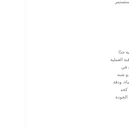
تهم ستستمر
عالية جدًا.
ة العملية
ة في
دو شبه
الماء، ودقة
نٍ كحد
الجودة