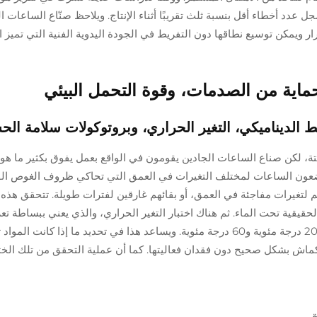
ايير تسجل عدد أخطاء أقل بنسبة ثلث تقريبًا أثناء الإنتاج. ويلاحظ صنّاع الساعات ا
رار ويمكن توسيع نطاقها دون التفريط في الجودة اليدوية الفنية التي تميز
حماية من الصدمات، وقوة التحمل البيئي
 الماء الثابتة، لكن صناع الساعات الجادين يقومون في الواقع بعمل يفوق بكثير ما 
يخضعون الساعات لمختلف التغيرات في العمق التي تحاكي ظروف الغوص الفع
م لتغيرات مفاجئة في العمق، أو بقائهم غارقين لفترات طويلة. تتحقق هذه ا
قيقية تحت الماء. ثم هناك اختبار التغير الحراري، والذي يعني ببساطة ت
الساعات لتقلبات درجات حرارة حادة تتراوح بين ناقص 20 درجة مئوية و60 درجة مئوية. ويساعد هذا في تحديد ما إذا كانت ال
نكماش بشكل صحيح دون فقدان فعاليتها. كما أن عملية التحقق من تلك الخ