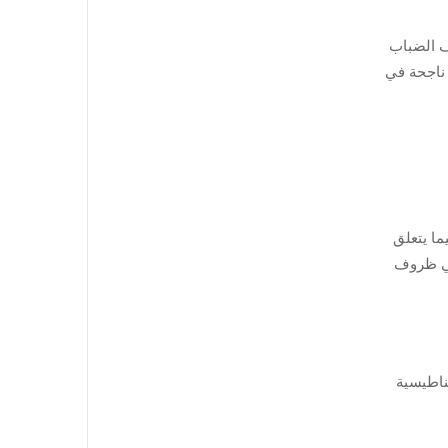
ف الضباب
 ناجحة في
رمة فيما يتعلق
قياس في ظروف
غناطيسية