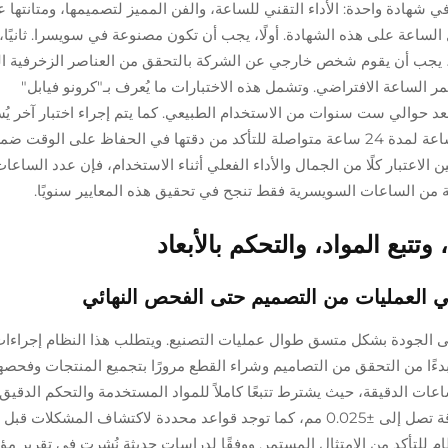
 (FQF) ثلاثة أمور رئيسية في شهادة واحدة: الأداء التقني للساعة، والفن المميز لتصميمها، ومتانت
الساعة على هذه الشهادة. أولًا، يجب أن تكون مصنوعة في سويسرا. ثانيًا،
الكرونوغراف. ثالثًا، يجب أن يقوم شخص خارجي عن الشركة بالتحقق من العناصر الزخرفية
مر الساعة الافتراضي. وتشمل هذه الاختبارات ما يُعرف بـ"كرونو فيابل"
 ما يحدث بعد حوالي ست سنوات من الاستخدام الطبيعي. كما يتم إجراء اختبار آخر ي
"فلوريتيست" (Fleuritest)، حيث يتم محاكاة ارتداء الساعة لمدة 24 ساعة متواصلة للتأكد من دقتها في الحفاظ على
ثوانٍ يوميًا. وبما أن مؤسسة FQF تأخذ بعين الاعتبار كلًا من الجمال والأداء الفعلي أثناء الاستخدام، فإن عدد الس
 من الساعات السويسرية فقط تنجح في تحقيق هذه المعايير سنويًا.
س يضمن الحفاظ على الجودة بشكل متسق طوال عمليات التصنيع. ويتطلب هذا النظام إجراء
ءًا من التحقق من التصاميم وشراء القطع مرورًا بتجميع المنتجات وفحصه
ساعات الدقيقة، حيث يشترط تتبعًا كاملاً للمواد المستخدمة والتحكم الدقيق 
القياسات. وتستخدم أدوات خاصة للتحقق من الأبعاد بدقة تصل إلى ±0.025 مم، كما توجد قواعد محددة لاكتشاف الم
م للتأكد من الامتثال المستمر. ووفقًا لدراسات حديثة نُشرت في تقرير م