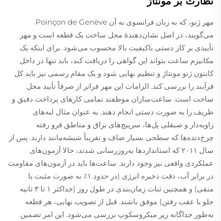
نظارت بر مونتاژ
مهر ژنو، که به زبان فرانسوی به آن Poinçon de Genève
می‌گویند، در اصل نشان‌دهندهٔ محل ساخت یک قطعه است و مهر
تأییدی بر کار دستی باکیفیت بالا محسوب می‌شود. برای اینکه یک
مکانیزم ساعت بتواند این گواهی را دریافت کند، باید تنها در داخل
کانتون ژنو مونتاژ و تنظیم نهایی شود و یک مقام رسمی نیز باید کل
فرآیند را بررسی کند. الزامات این مهر فراتر از صرفاً تأیید محل
ساخت است. ساعت‌سازان موظفند تمامی کارهای پرداخت دقیق و
ظریف را به صورت دستی انجام دهند. به عنوان مثال لبه‌های
زاویه‌دار و صیقلی پل‌ها، سرپیچ‌های براق و مناطق فرو رفته
چرخ‌دنده‌ها که سطحی بسیار صاف و تقریباً شیشه‌مانند دارند. پس از
سال ۲۰۱۱ که استانداردها به‌روزرسانی شدند، حالا آزمون‌های
عملکردی واقعی نیز وجود دارند. ساعت‌ها باید در آزمون‌های مقاومت
در برابر آب، دقت ذخیره انرژی (در حدود ۱٪ به صورت مثبت یا
منفی) و همچنین ثبات زمان‌بندی در طول روز (حداکثر ۱ تا ۳ ثانیه
جلو یا عقب رفتن) موفق باشند. قبل از تصویب نهایی، هر قطعه
به‌طور جداگانه زیر میکروسکوپ بررسی می‌شود. این امر تضمین