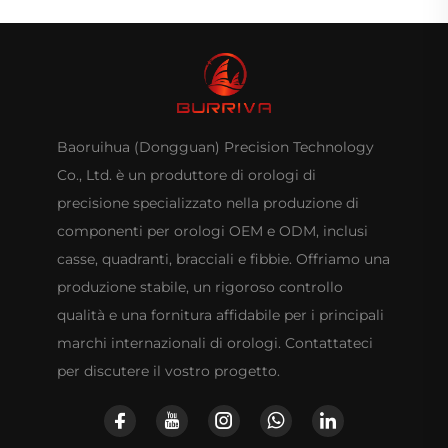
Baoruihua (Dongguan) Precision Technology
Co., Ltd. è un produttore di orologi di
precisione specializzato nella produzione di
componenti per orologi OEM e ODM, inclusi
casse, quadranti, bracciali e fibbie. Offriamo una
produzione stabile, un rigoroso controllo
qualità e una fornitura affidabile per i principali
marchi internazionali di orologi. Contattateci
per discutere il vostro progetto.