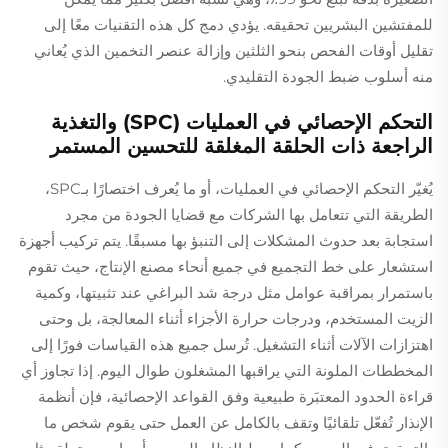
للمفتشين البشريين تحقيقه. يؤدي دمج كل هذه التقنيات معًا إلى
تقليل أوقات الفحص بنحو الثلثين وإزالة عنصر التخمين الذي يُعاني
منه أسلوب ضبط الجودة التقليدي.
التحكم الإحصائي في العمليات (SPC) والتغذية
الراجعة ذات الحلقة المغلقة للتحسين المستمر
يُغيّر التحكم الإحصائي في العمليات، أو ما يُعرف اختصارًا بـSPC،
الطريقة التي تتعامل بها الشركات مع قضايا الجودة من مجرد
استجابة بعد حدوث المشكلات إلى التنبؤ بها مسبقًا. يتم تركيب أجهزة
استشعار على خط التجميع في جميع أنحاء مصنع الإنتاج، حيث تقوم
باستمرار بمراقبة عوامل مثل درجة شد البراغي عند تثبيتها، وكمية
الزيت المستخدم، ودرجات حرارة الأجزاء أثناء المعالجة، بل وحتى
اهتزازات الآلات أثناء التشغيل. تُرسل جميع هذه القياسات فورًا إلى
المخططات الملونة التي يراقبها المشغلون طوال اليوم. إذا تجاوز أي
قراءة الحدود المعتبَرة طبيعية وفق القواعد الإحصائية، فإن أنظمة
الإنذار تُفعّل تلقائيًا وتقف بالكامل عن العمل حتى يقوم شخص ما