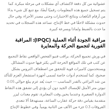
عشوائية من كل دفعة لاكتشاف أي مشكلات في مرحلة مبكرة. كما
يتم تسجيل جميع هذه المعلومات رقميًا أيضًا، مع تتبع كل شيء بدءًا
من أرقام الدُفعات ونتائج الاختبارات وحتى مصدر الأجزاء. وفي حال
حدوث مشكلة لاحقًا في خط الإنتاج، تساعد هذه السجلات في تحديد
ما حدث بالضبط ولماذا وبسرعة كبيرة.
مراقبة الجودة أثناء العملية (IPQC): المراقبة
الفورية لتجميع الحركة والمعايرة
في ورش تجميع الحركة، يراقب فنيو الفحص الواقعي نقاط التجمع
عن كثب في تلك المواقع الحرجة التي يكثر فيها حدوث المشاكل.
ويستخدمون كاميرات قوية للتحقق من اصطفاف التروس بشكل
صحيح، كما تُستخدم أدوات خاصة تُسمى أجهزة استشعار العزم للتأكد
من شد البراغي بالقدر المناسب — حيث يُعد عزم يبلغ حوالي 0.05
نيوتن متر الأمثل للإمساك الجيد دون أن يؤدي إلى تشقق هذه النقاط
الدوارة الصغيرة. وعندما يحين وقت المعايرة، تقوم معدات ليزر
متقدمة بقياس دقة حركة عقارب الساعة، مستهدفةً ألا تتعدى
الفروقات 0.3 جزء من الألف من الثانية يومياً. وفي خطوط الإنتاج