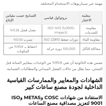
مهمة عبر سيناريوهات الاستخدام المختلفة.
معلمة
التسامح حسب مقياس
بروتوكول قياسي
الاختبار
الإنتاج
مقاومة
ISO 1413 (5,000G
معدل فشل ¢0.2%
للصدمات
impact)
مقاومة الماء
دورات ضغط ISO 22810
تسرب ¤0.1%
احتفاظ بـ ¥95% من
محاكاة التآكل
100,000 دورة حركة
المكونات
تضمن هذه الثالوثية أن تفي 99.8% من الوحدات بمعايير المتانة قبل
الشحن، مما يقلل من حالات الفشل الميداني والمطالبات الضمانية.
الشهادات والمعايير والممارسات القياسية
الداخلية لجودة مصنع ساعات كبير
الاستفادة من شهادات COSC وMETAS وISO
9001 لتعزيز مصداقية مصنع الساعات