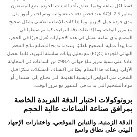
فقط لكل ساعة. وفيما يتعلق بأخذ العينات للجودة، يتبع المصنعون
معايير AQL 2.5 عند فحص دفعات عشوائية. ويتم اختبار أمور مثل
مدى جودة عمل الإبزيم، وما إذا كانت الإضاءة تتلاشى بشكل صحيح
مع مرور الوقت، وما إذا ظلت دقة التوقيت كما تم ضبطها في
المصنع. وأي ساعة تفشل في هذه الاختبارات تُعزل فورًا في الحجر،
مما يبدأ عملية التصحيح تلقائيًا. وعندما تدمج المصانع نتائج الفحص
النهائي للجودة (FQC) مع تحليل بيانات سلسلة التوريد، فإنها تحصل
عادةً على نسبة تمرير تبلغ حوالي 98.4٪ من الساعات في المحاولة
الأولى. ويساعد هذا النظام أيضًا في اكتشاف المشكلات مبكرًا قبل
الشحن، مثل النوابض الرئيسية القديمة التي تحتاج إلى استبدال أو
مواد التشحيم التي بدأت في التدهور مع مرور الوقت.
بروتوكولات اختبار الدقة الفريدة الخاصة
بمرافق صناعة الساعات عالية الحجم
الدقة الزمنية، والتباين الموقعي، واختبارات الإجهاد
البيئي على نطاق واسع