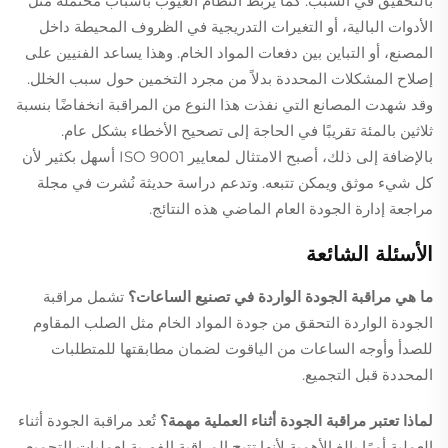
بالتحقيق في السبب. كما يربط النظام العيوب بأسباب محتملة مثل
الأدوات البالية، أو التغيرات التدريجية في الظروف المحيطة داخل
المصنع، أو التباين بين دفعات المواد الخام. وهذا يساعد الفنيين على
إصلاح المشكلات المحددة بدلاً من مجرد التخمين حول سبب الخلل.
وقد شهدت المصانع التي نفذت هذا النوع من المراقبة انخفاضًا بنسبة
ثلاثين بالمئة تقريبًا في الحاجة إلى تصحيح الأخطاء بشكل عام.
بالإضافة إلى ذلك، أصبح الامتثال لمعايير ISO 9001 أسهل بكثير لأن
كل شيء موثق ويمكن تتبعه. وتدعم دراسة حديثة نُشرت في مجلة
مراجعة إدارة الجودة العام الماضي هذه النتائج.
الأسئلة الشائعة
ما هي مراقبة الجودة الواردة في تصنيع الساعات؟
تشمل مراقبة
الجودة الواردة التحقق من جودة المواد الخام مثل الصلب المقاوم
للصدأ وأوجه الساعات من الياقوت لضمان مطابقتها للمتطلبات
المحددة قبل التجميع.
لماذا تعتبر مراقبة الجودة أثناء العملية مهمة؟
تُعد مراقبة الجودة أثناء
العملية أمرًا بالغ الأهمية لأنها تتيح المراقبة الفورية لعمليات التجميع