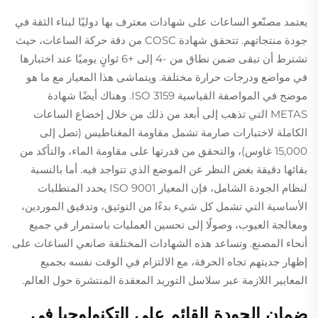
يعتمد مصنّعو الساعات على شهادات معترف بها دوليًا لبناء الثقة في
جودة منتجاتهم. تتحقق شهادة COSC من دقة حركة الساعات، حيث
تشترط أن تبقى ضمن نطاق من -4 إلى +6 ثوانٍ يوميًا عند اختبارها
في مواضع ودرجات حرارة مختلفة. ويتماشى هذا المعيار مع ما هو
موضح في المواصفة القياسية ISO 3159. وهناك أيضًا شهادة
METAS التي تذهب إلى أبعد من ذلك من خلال إخضاع الساعات
الكاملة لاختبارات صارمة تشمل مقاومة المغناطيس (تصل إلى
15,000 غاوس)، والتحقق من قدرتها على مقاومة الماء، والتأكد من
بقائها دقيقة بغض النظر عن الموضع الذي تتواجد فيه. أما بالنسبة
لنظام الجودة الشامل، فإن المعيار ISO 9001 يحدد المتطلبات
الأساسية التي تشمل كل شيء بدءًا من التوثيق، وتدقيق الموردين،
ومعالجة العيوب، وصولًا إلى تحسين العمليات باستمرار في جميع
أنحاء المصنع. وتساعد هذه الشهادات المختلفة صانعي الساعات على
إظهار جديتهم تجاه الحرفة، مع الالتزام في الوقت نفسه بجميع
المعايير اللازمة عبر سلاسل التوريد المعقدة المنتشرة حول العالم.
ضمان الجودة القائم على التكنولوجيا في