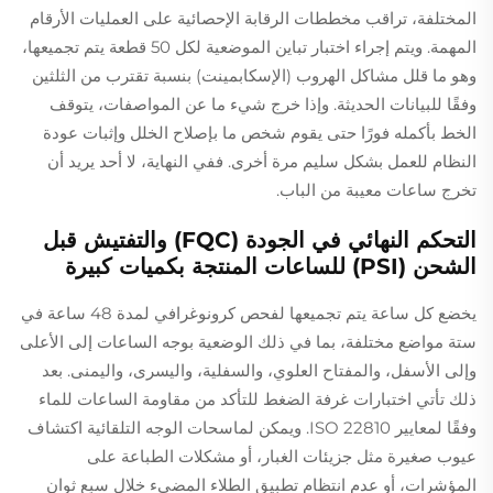
المختلفة، تراقب مخططات الرقابة الإحصائية على العمليات الأرقام
المهمة. ويتم إجراء اختبار تباين الموضعية لكل 50 قطعة يتم تجميعها،
وهو ما قلل مشاكل الهروب (الإسكابمينت) بنسبة تقترب من الثلثين
وفقًا للبيانات الحديثة. وإذا خرج شيء ما عن المواصفات، يتوقف
الخط بأكمله فورًا حتى يقوم شخص ما بإصلاح الخلل وإثبات عودة
النظام للعمل بشكل سليم مرة أخرى. ففي النهاية، لا أحد يريد أن
تخرج ساعات معيبة من الباب.
التحكم النهائي في الجودة (FQC) والتفتيش قبل
الشحن (PSI) للساعات المنتجة بكميات كبيرة
يخضع كل ساعة يتم تجميعها لفحص كرونوغرافي لمدة 48 ساعة في
ستة مواضع مختلفة، بما في ذلك الوضعية بوجه الساعات إلى الأعلى
وإلى الأسفل، والمفتاح العلوي، والسفلية، واليسرى، واليمنى. بعد
ذلك تأتي اختبارات غرفة الضغط للتأكد من مقاومة الساعات للماء
وفقًا لمعايير ISO 22810. ويمكن لماسحات الوجه التلقائية اكتشاف
عيوب صغيرة مثل جزيئات الغبار، أو مشكلات الطباعة على
المؤشرات، أو عدم انتظام تطبيق الطلاء المضيء خلال سبع ثوانٍ