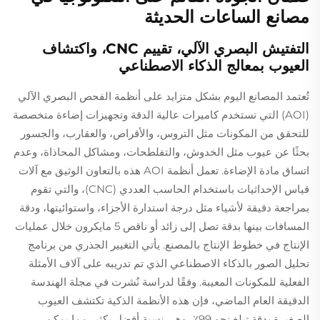
مصانع الساعات الحديثة
التفتيش البصري الآلي، تقييم CNC، واكتشاف
العيوب بمعالج الذكاء الاصطناعي
تُعتمد المصانع اليوم بشكل متزايد على أنظمة الفحص البصري الآلي
(AOI) التي تستخدم كاميرات عالية الدقة وتجهيزات إضاءة متخصصة
للتحقق من المكونات مثل التروس، والأقراص، والعقارب، والجسور
بحثًا عن عيوب مثل الخدوش، والتفلطحات، ومشاكل المحاذاة، وعدم
اتساق مادة الإضاءة. تعمل أنظمة AOI هذه بالتعاون الوثيق مع آلات
قياس الإحداثيات باستخدام الحاسب العددي (CNC)، والتي تقوم
بمراجعة دقيقة لأشياء مثل درجة استدارة الأجزاء، واستوائيتها، ودقة
المسافات بينها بدقة تصل إلى زائد أو ناقص 5 مايكرون خلال عمليات
الإنتاج في خطوط الإنتاج بالمصنع. يأتي التغيير الجذري من برنامج
تحليل الصور بالذكاء الاصطناعي الذي تم تدريبه على آلاف الأمثلة
الفعلية للمكونات المعيبة. وفقًا لدراسة نُشرت في مجلة الهندسة
الدقيقة العام الماضي، فإن هذه الأنظمة الذكية تكتشف العيوب
الصغيرة بدقة تبلغ نحو 99٪، وهي نسبة أفضل بكثير مما يمكن