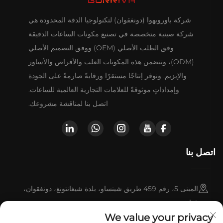
شركة باورويهوا (دونغقوان) لتكنولوجيا الدقة المحدودة هي
شركة صينية متخصصة في تصنيع مكونات الساعات الدقيقة
وفق الطلب الأصلي (OEM) ووفق التصميم الأصلي
(ODM)، وتتضمن هذه المكونات العلب والأقراص والأساور
والإبزيم. ونوفر إنتاجًا مستقرًا ورقابةً صارمةً على الجودة
وإمداداتٍ موثوقةً للعلامات التجارية العالمية للساعات.
اتصل بنا لمناقشة مشروعك.
اتصل بنا
المبنى 5، رقم 459 طريق شيتساو، بلدة شيغانتونغ، دونغقوان،
قوانغدونغ
We value your privacy