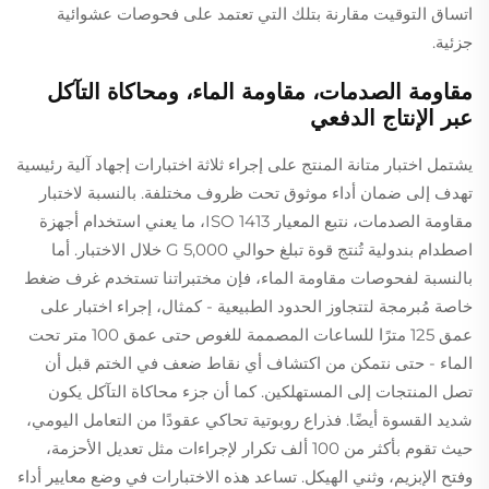
اتساق التوقيت مقارنة بتلك التي تعتمد على فحوصات عشوائية
جزئية.
مقاومة الصدمات، مقاومة الماء، ومحاكاة التآكل
عبر الإنتاج الدفعي
يشتمل اختبار متانة المنتج على إجراء ثلاثة اختبارات إجهاد آلية رئيسية
تهدف إلى ضمان أداء موثوق تحت ظروف مختلفة. بالنسبة لاختبار
مقاومة الصدمات، نتبع المعيار ISO 1413، ما يعني استخدام أجهزة
اصطدام بندولية تُنتج قوة تبلغ حوالي 5,000 G خلال الاختبار. أما
بالنسبة لفحوصات مقاومة الماء، فإن مختبراتنا تستخدم غرف ضغط
خاصة مُبرمجة لتتجاوز الحدود الطبيعية - كمثال، إجراء اختبار على
عمق 125 مترًا للساعات المصممة للغوص حتى عمق 100 متر تحت
الماء - حتى نتمكن من اكتشاف أي نقاط ضعف في الختم قبل أن
تصل المنتجات إلى المستهلكين. كما أن جزء محاكاة التآكل يكون
شديد القسوة أيضًا. فذراع روبوتية تحاكي عقودًا من التعامل اليومي،
حيث تقوم بأكثر من 100 ألف تكرار لإجراءات مثل تعديل الأحزمة،
وفتح الإبزيم، وثني الهيكل. تساعد هذه الاختبارات في وضع معايير أداء