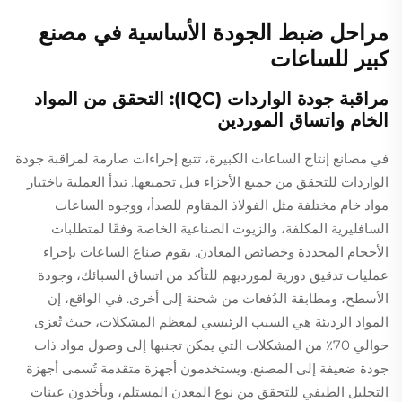
مراحل ضبط الجودة الأساسية في مصنع
كبير للساعات
مراقبة جودة الواردات (IQC): التحقق من المواد
الخام واتساق الموردين
في مصانع إنتاج الساعات الكبيرة، تتبع إجراءات صارمة لمراقبة جودة
الواردات للتحقق من جميع الأجزاء قبل تجميعها. تبدأ العملية باختبار
مواد خام مختلفة مثل الفولاذ المقاوم للصدأ، ووجوه الساعات
السافليرية المكلفة، والزيوت الصناعية الخاصة وفقًا لمتطلبات
الأحجام المحددة وخصائص المعادن. يقوم صناع الساعات بإجراء
عمليات تدقيق دورية لمورديهم للتأكد من اتساق السبائك، وجودة
الأسطح، ومطابقة الدُفعات من شحنة إلى أخرى. في الواقع، إن
المواد الرديئة هي السبب الرئيسي لمعظم المشكلات، حيث تُعزى
حوالي 70٪ من المشكلات التي يمكن تجنبها إلى وصول مواد ذات
جودة ضعيفة إلى المصنع. ويستخدمون أجهزة متقدمة تُسمى أجهزة
التحليل الطيفي للتحقق من نوع المعدن المستلم، ويأخذون عينات