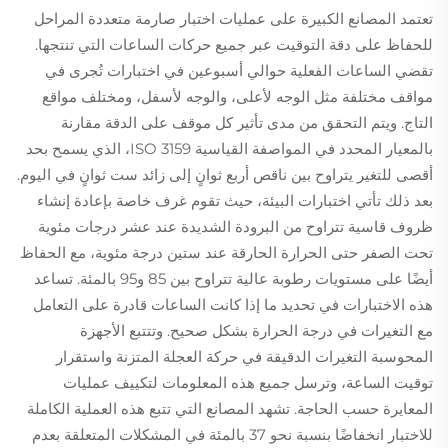
تعتمد المصانع الكبيرة على عمليات اختبار صارمة متعددة المراحل
للحفاظ على دقة التوقيت عبر جميع حركات الساعات التي تنتجها.
تقضي الساعات الفعلية حوالي أسبوعين في اختبارات تُجرى في
مواقف مختلفة مثل الوجه لأعلى، والوجه لأسفل، ومختلف مواقع
التاج. ويتم التحقق من مدى تأثير كل موقف على الدقة مقارنة
بالمعيار المحدد في المواصفة القياسية ISO 3159، الذي يسمح بحد
أقصى للتغير يتراوح بين ناقص أربع ثوانٍ إلى زائد ست ثوانٍ في اليوم.
بعد ذلك تأتي اختبارات البيئة، حيث تقوم غرف خاصة بإعادة إنشاء
ظروف قاسية تتراوح من البرودة الشديدة عند عشر درجات مئوية
تحت الصفر حتى الحرارة الحارقة عند ستين درجة مئوية، مع الحفاظ
أيضًا على مستويات رطوبة عالية تتراوح بين 85 و95 بالمئة. تساعد
هذه الاختبارات في تحديد ما إذا كانت الساعات قادرة على التعامل
مع التغيرات في درجة الحرارة بشكل صحيح. وتتتبع الأجهزة
المحوسبة التغيرات الدقيقة في حركة العجلة المتزنة واستقرار
توقيت الساعة، وترسل جميع هذه المعلومات لتكييف عمليات
المعايرة حسب الحاجة. تشهد المصانع التي تتبع هذه العملية الكاملة
للاختبار انخفاضًا بنسبة نحو 37 بالمئة في المشكلات المتعلقة بعدم