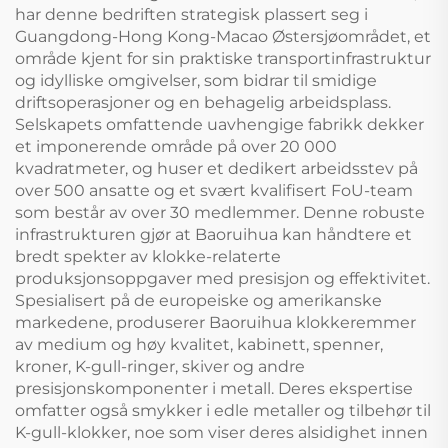
har denne bedriften strategisk plassert seg i
Guangdong-Hong Kong-Macao Østersjøområdet, et
område kjent for sin praktiske transportinfrastruktur
og idylliske omgivelser, som bidrar til smidige
driftsoperasjoner og en behagelig arbeidsplass.
Selskapets omfattende uavhengige fabrikk dekker
et imponerende område på over 20 000
kvadratmeter, og huser et dedikert arbeidsstev på
over 500 ansatte og et svært kvalifisert FoU-team
som består av over 30 medlemmer. Denne robuste
infrastrukturen gjør at Baoruihua kan håndtere et
bredt spekter av klokke-relaterte
produksjonsoppgaver med presisjon og effektivitet.
Spesialisert på de europeiske og amerikanske
markedene, produserer Baoruihua klokkeremmer
av medium og høy kvalitet, kabinett, spenner,
kroner, K-gull-ringer, skiver og andre
presisjonskomponenter i metall. Deres ekspertise
omfatter også smykker i edle metaller og tilbehør til
K-gull-klokker, noe som viser deres alsidighet innen