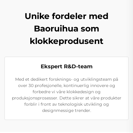
Unike fordeler med
Baoruihua som
klokkeprodusent
Ekspert R&D-team
Med et dedikert forsknings- og utviklingsteam på
over 30 profesjonelle, kontinuerlig innovere og
forbedre vi våre klokkedesign og
produksjonsprosesser. Dette sikrer at våre produkter
forblir i front av teknologisk utvikling og
designmessige trender.