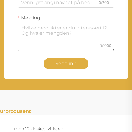
0/200
Melding
0/1000
Send inn
urprodusent
topp 10 klokketilvirkarar