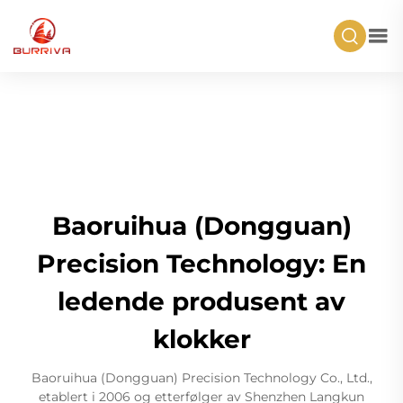
Baoruihua (Dongguan)
Precision Technology: En
ledende produsent av
klokker
Baoruihua (Dongguan) Precision Technology Co., Ltd.,
etablert i 2006 og etterfølger av Shenzhen Langkun