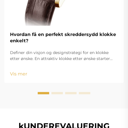
Hvordan få en perfekt skreddersydd klokke
enkelt?
Definer din visjon og designstrategi for en klokke
etter ønske. En attraktiv klokke etter ønske starter
med en tydelig definert visjon som forener dine
estetiske mål med funksjonelle krav. Uansett om du
Vis mer
skal lage varemerkevarer eller en personlig
tilbehørsdetalj...
kUNDEREVALUERING