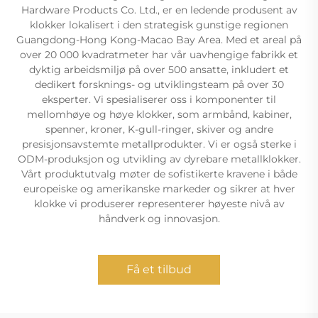
Hardware Products Co. Ltd., er en ledende produsent av
klokker lokalisert i den strategisk gunstige regionen
Guangdong-Hong Kong-Macao Bay Area. Med et areal på
over 20 000 kvadratmeter har vår uavhengige fabrikk et
dyktig arbeidsmiljø på over 500 ansatte, inkludert et
dedikert forsknings- og utviklingsteam på over 30
eksperter. Vi spesialiserer oss i komponenter til
mellomhøye og høye klokker, som armbånd, kabiner,
spenner, kroner, K-gull-ringer, skiver og andre
presisjonsavstemte metallprodukter. Vi er også sterke i
ODM-produksjon og utvikling av dyrebare metallklokker.
Vårt produktutvalg møter de sofistikerte kravene i både
europeiske og amerikanske markeder og sikrer at hver
klokke vi produserer representerer høyeste nivå av
håndverk og innovasjon.
Få et tilbud