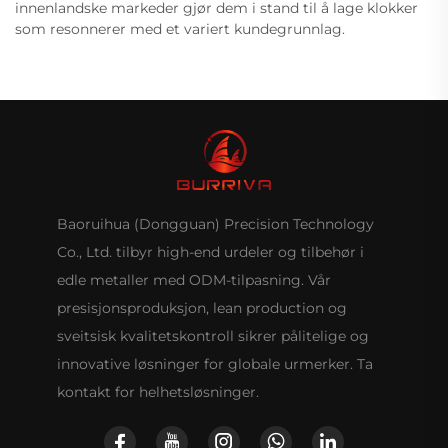
innenlandske markeder gjør dem i stand til å lage klokker
som resonnerer med et variert kundegrunnlag.
Baoruihua (Dongguan) Precision Technology
Co., Ltd. tilbyr high-end urdeler og tilbehør i
edle metaller med ODM-tilpasning. Vår
presisjonsproduksjon, lean production og
sveitsisk kvalitetskontroll sikrer pålitelige og
innovative løsninger for globale urmerker. Ta
kontakt for helhetsløsninger.