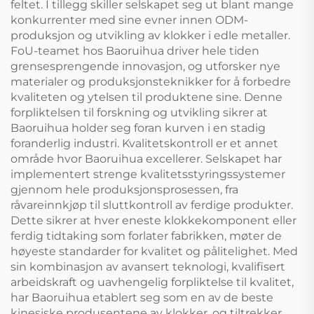
feltet. I tillegg skiller selskapet seg ut blant mange
konkurrenter med sine evner innen ODM-
produksjon og utvikling av klokker i edle metaller.
FoU-teamet hos Baoruihua driver hele tiden
grensesprengende innovasjon, og utforsker nye
materialer og produksjonsteknikker for å forbedre
kvaliteten og ytelsen til produktene sine. Denne
forpliktelsen til forskning og utvikling sikrer at
Baoruihua holder seg foran kurven i en stadig
foranderlig industri. Kvalitetskontroll er et annet
område hvor Baoruihua excellerer. Selskapet har
implementert strenge kvalitetsstyringssystemer
gjennom hele produksjonsprosessen, fra
råvareinnkjøp til sluttkontroll av ferdige produkter.
Dette sikrer at hver eneste klokkekomponent eller
ferdig tidtaking som forlater fabrikken, møter de
høyeste standarder for kvalitet og pålitelighet. Med
sin kombinasjon av avansert teknologi, kvalifisert
arbeidskraft og uavhengelig forpliktelse til kvalitet,
har Baoruihua etablert seg som en av de beste
kinesiske produsentene av klokker, og tiltrekker